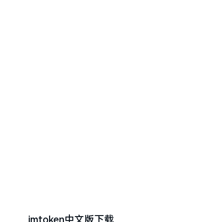
imtoken中文版下载