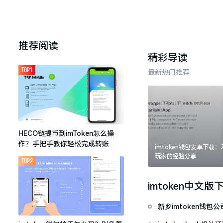
推荐阅读
精彩导读
TOP1
最新热门推荐
HECO链提币到imToken怎么操
作？手把手教你轻松完成转账
imtoken钱包安卓下载
玩家的经验分享
TOP2
imtoken中文版
新乡imtoken钱