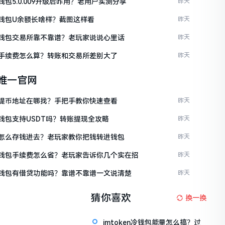
en钱包5.0.009升级后咋用？老用户实测分享
昨天
en钱包U余额长啥样？截图这样看
昨天
ken钱包交易所靠不靠谱？老玩家说说心里话
昨天
ken手续费怎么算？转账和交易所差别大了
昨天
en唯一官网
ken提币地址在哪找？手把手教你快速查看
昨天
en钱包支持USDT吗？转账提现全攻略
昨天
ken怎么存钱进去？老玩家教你把钱转进钱包
昨天
ken钱包手续费怎么省？老玩家告诉你几个实在招
昨天
ken钱包有借贷功能吗？靠谱不靠谱一文说清楚
昨天
猜你喜欢
换一换
imtoken冷钱包能量怎么搞？过