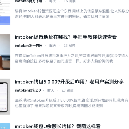
imtoken官方下载
⋅
昨天
⋅
18 阅读
讲真,imtoken钱包资源吧这个东西,网络上的信息繁杂混乱,让人难
途径,有的人则表示是第三方进行的搬运。倘若找对了资源
imtoken提币地址在哪找？手把手教你快速查看
imtoken唯一官网
⋅
昨天
⋅
23 阅读
在借助imToken开展收币发币行为之际,初次将界面打开,着实会使得
密麻麻的按钮,多得以至于如同迷宫一样。好多人纷纷询问我
imtoken钱包5.0.009升级后咋用？老用户实测分享
imtoken钱包2.0
⋅
昨天
⋅
23 阅读
最近,我把imtoken升级成了5.0.009版本,说实话,刚开始那阵儿,我
也重新排了,结果我想找某些东西时,得绕两圈才能找到
imtoken钱包U余额长啥样？截图这样看