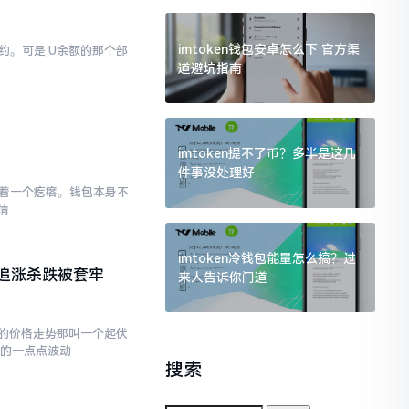
imtoken钱包安卓怎么下 官方渠
简约。可是,U余额的那个部
道避坑指南
imtoken提不了币？多半是这几
件事没处理好
存在着一个疙瘩。钱包本身不
情
imtoken冷钱包能量怎么搞？过
追涨杀跌被套牢
来人告诉你门道
的价格走势那叫一个起伏
现的一点点波动
搜索