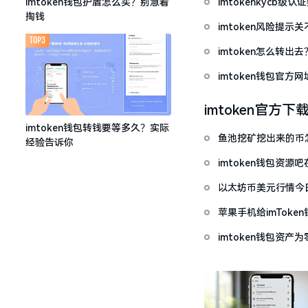
imtokenkycb级认
imtoken钱包护盾怎么买？别急着
掏钱
imtoken风险提
TOP3
imtoken怎么转出
imtoken钱包官方
imtoken官方下
imtoken钱包转钱要等多久？实际
鱼池挖矿挖出来的币怎
经验告诉你
imtoken钱包资
以太坊币美元行情今
套牢
苹果手机给imTok
imtoken钱包资