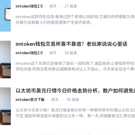
imtoken钱包2.0
⋅
昨天
⋅
21 阅读
imtoken这款存在应用,使用过的个体都心知肚明,它展示的界面极为
分偶尔会致使人们的视觉感受产生些许困惑。
imtoken钱包交易所靠不靠谱？老玩家说说心里话
imtoken钱包2.0
⋅
昨天
⋅
26 阅读
imtoken这个东西已经使用了挺长一段时间了,诚实地讲,心里始终
存在问题,然而交易所那边就稍微有点让人不放心。今天来谈论这个事
以太坊币美元行情今日价格走势分析，散户如何避免
imtoken官方下载
⋅
昨天
⋅
35 阅读
以太坊今天多少钱？美元行情走势分析有一种数字货币叫做以太坊,它
不定,就如同乘坐游乐场里的过山车一样。每一天,伴随着美元汇率出