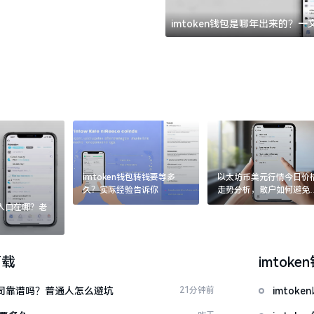
imtoken钱包是哪年出来的？
imtoken钱包转钱要等多
以太坊币美元行情今日价
久？实际经验告诉你
走势分析，散户如何避免
涨杀跌被套牢
：入口在哪？老
下载
imtoke
包公司靠谱吗？普通人怎么避坑
21分钟前
imto