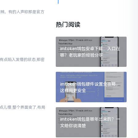
以分辨。有的人声称那是官方
热门阅读
imtoken钱包安卓下载：入口在
哪？老玩家的经验分享
人有点陷入发懵的状态,那密
imtoken钱包硬件设置全攻略，
这样用更安全
真有点儿懵,整个界面变了,布局
imtoken钱包是哪年出来的？一
文给你说清楚