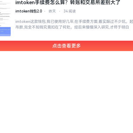
imtoken手续费怎么算？转账和交易所差别大了
imtoken钱包2.0
⋅
昨天
⋅
34 阅读
imtoken这款钱包,我已使用好几年,在手续费方面,着实踩过不少坑。
吊胆,完全不知钱究竟扣在了何处。经后来慢慢深入研究,才终于明白
点击查看更多