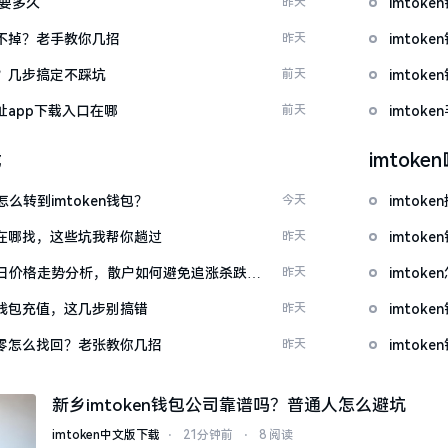
证要多久
昨天
imtok
示关不掉？老手教你几招
昨天
imtok
去？几步搞定不踩坑
前天
imto
网址app下载入口在哪
前天
imto
载
imtok
么转到imtoken钱包？
今天
imto
源吧在哪找，这些坑我帮你趟过
昨天
imtok
日价格走势分析，散户如何避免追涨杀跌被
昨天
imto
en钱包充值，这几步别搞错
昨天
imto
产为零怎么找回？老张教你几招
昨天
imto
新乡imtoken钱包公司靠谱吗？普通人怎么避坑
imtoken中文版下载
⋅
21分钟前
⋅
8 阅读