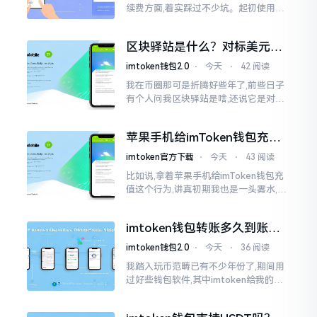
续费方面,着实踩过不少坑。起初使用时,
每次转账,都提心吊胆,完全不知钱究竟扣
在了何处。经后来慢慢深入研究,才终于
区块驿站是什么？对标美元的
明白
ETH到底咋回事
imtoken钱包2.0
⋅
今天
⋅
42 阅读
我在币圈那可是折腾好些年了,前些日子
有个人问我区块驿站是啥,还说它是对标
美元的ETH,说实在的,刚开始的时候我也
犯难,这词听起来可挺吓人的。之后我翻
苹果手机给imToken钱包充
找了些资料
值，这几步别搞错
imtoken官方下载
⋅
今天
⋅
43 阅读
比如说,拿着苹果手机给imToken钱包充
值这个行为,讲真初期我也是一头雾水,搞
不清楚状况。在安卓系统上,简单直接复
制地址便大功告成,然而到了iPhone这儿
imtoken钱包转账多久到账？
一文说清楚
imtoken钱包2.0
⋅
今天
⋅
36 阅读
我踏入玩币范畴已有不少年份了,期间用
过好些钱包软件,其中imtoken给我的整
体感受还算过得去。然而,它有个小毛病,
就是交易时,确认时间常常不太稳