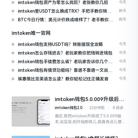
imtoken钱包资产为零怎么找回？老张教你几招
今天
imtoken里USDT怎么换成TRX？手把手教你转成
昨天
波场币
BTC今日行情：美元计价跌成啥样了？老手教你咋
昨天
看
imtoken唯一官网
imtoken钱包支持USDT吗？转账提现全攻略
今天
imtoken怎么存钱进去？老玩家教你把钱转进钱包
今天
imtoken钱包手续费怎么省？老玩家告诉你几个实
今天
在招
imtoken钱包有借贷功能吗？靠谱不靠谱一文说清
今天
楚
埃塞俄比亚英语怎么读？教你轻松记住正确发音
今天
imtoken钱包5.0.009升级后咋
用？老用户实测分享
imtoken钱包2.0
⋅
22分钟前
⋅
8 阅读
最近,我把imtoken升级成了5.0.009版
本,说实话,刚开始那阵儿,我真有点儿懵,
整个界面变了,布局也重新排了,结果我想
找某些东西时,得绕两圈才能找到