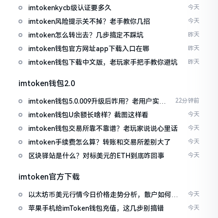
imtokenkycb级认证要多久
今天
imtoken风险提示关不掉？老手教你几招
今天
imtoken怎么转出去？几步搞定不踩坑
昨天
imtoken钱包官方网址app下载入口在哪
昨天
imtoken钱包下载中文版，老玩家手把手教你避坑
昨天
imtoken钱包2.0
imtoken钱包5.0.009升级后咋用？老用户实测
22分钟前
分享
imtoken钱包U余额长啥样？截图这样看
今天
imtoken钱包交易所靠不靠谱？老玩家说说心里话
今天
imtoken手续费怎么算？转账和交易所差别大了
今天
区块驿站是什么？对标美元的ETH到底咋回事
今天
imtoken官方下载
以太坊币美元行情今日价格走势分析，散户如何避
今天
免追涨杀跌被套牢
苹果手机给imToken钱包充值，这几步别搞错
今天