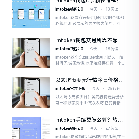
imtoken钱包U余额长啥样？截
图这样看
imtoken钱包2.0
⋅
今天
⋅
13 阅读
imtoken这款存在应用,使用过的个体都
心知肚明,它展示的界面极为简约。可是,
U余额的那个部分偶尔会致使人们的视觉
感受产生些许困惑。
imtoken钱包交易所靠不靠
谱？老玩家说说心里话
imtoken钱包2.0
⋅
今天
⋅
18 阅读
imtoken这个东西已经使用了挺长一段
时间了,诚实地讲,心里始终存在着一个疙
瘩。钱包本身不存在问题,然而交易所那
边就稍微有点让人不放心。今天来谈论
以太坊币美元行情今日价格走
这个事情
势分析，散户如何避免追涨杀
imtoken官方下载
⋅
今天
⋅
25 阅读
跌被套牢
以太坊今天多少钱？美元行情走势分析
有一种数字货币叫做以太坊,它的价格走
势那叫一个起伏不定,就如同乘坐游乐场
里的过山车一样。每一天,伴随着美元汇
imtoken手续费怎么算？转账
率出现的一点点波动
和交易所差别大了
imtoken钱包2.0
⋅
今天
⋅
27 阅读
imtoken这款钱包,我已使用好几年,在手