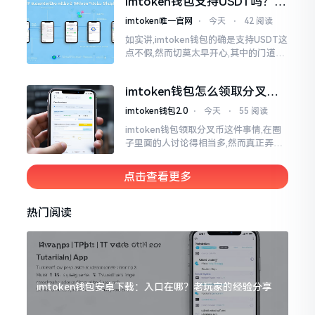
imtoken钱包支持USDT吗？转
账提现全攻略
imtoken唯一官网
⋅
今天
⋅
42 阅读
如实讲,imtoken钱包的确是支持USDT这
点不假,然而切莫太早开心,其中的门道是
相当多的。好多人觉得装上了钱包就能
够随意进行转账操作,可结果要么是手续
imtoken钱包怎么领取分叉
费高得主子心疼
币？老手教你避坑
imtoken钱包2.0
⋅
今天
⋅
55 阅读
imtoken钱包领取分叉币这件事情,在圈
子里面的人讨论得相当多,然而真正弄明
白的人并没有几个。分叉币实际上就是
从原链fork出来的新的币种
点击查看更多
热门阅读
imtoken钱包安卓下载：入口在哪？老玩家的经验分享