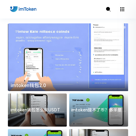
imtoken钱包2.0
i
imtoken钱包怎么找USDT地
imtoken提不了币？多半是这
址？三步搞定不踩坑
几件事没处理好