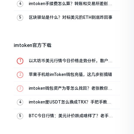
imtoken手续费怎么算？转账和交易所差别大
了
区块驿站是什么？对标美元的ETH到底咋回事
imtoken官方下载
以太坊币美元行情今日价格走势分析，散户如
何避免追涨杀跌被套牢
苹果手机给imToken钱包充值，这几步别搞错
imtoken钱包资产为零怎么找回？老张教你几
招
imtoken里USDT怎么换成TRX？手把手教你
转成波场币
BTC今日行情：美元计价跌成啥样了？老手教
你咋看