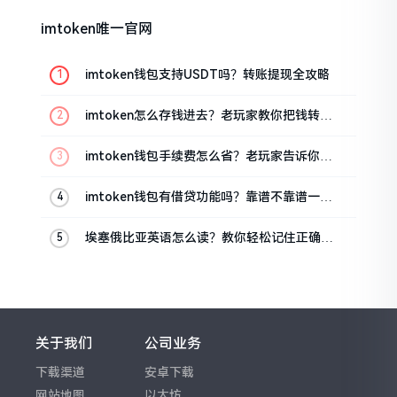
imtoken唯一官网
imtoken钱包支持USDT吗？转账提现全攻略
imtoken怎么存钱进去？老玩家教你把钱转进
钱包
imtoken钱包手续费怎么省？老玩家告诉你几
个实在招
imtoken钱包有借贷功能吗？靠谱不靠谱一文
说清楚
埃塞俄比亚英语怎么读？教你轻松记住正确发
音
关于我们
公司业务
下载渠道
安卓下载
网站地图
以太坊