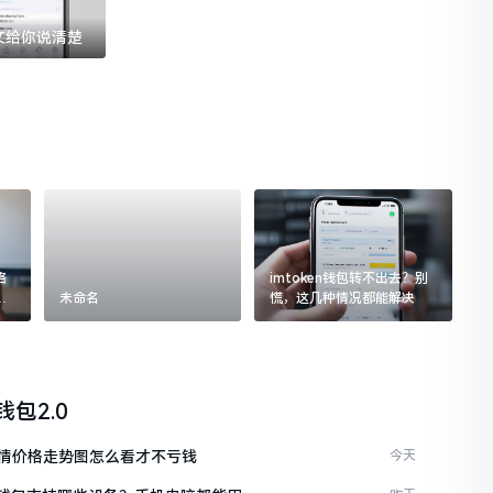
一文给你说清楚
格
imtoken钱包转不出去？别
追
未命名
慌，这几种情况都能解决
n钱包2.0
情价格走势图怎么看才不亏钱
今天