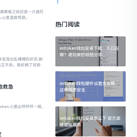
早晨瞧看之际还是一片通红
让人心里直冒慌意。
热门阅读
imtoken钱包安卓下载：入口在
哪？老玩家的经验分享
各样呈现出乱糟糟的状态,瞅
忐忑不安。我折腾了好些日
imtoken钱包硬件设置全攻略，
能救急
这样用更安全
oken,心里必然怦怦一跳。
。
imtoken钱包安卓怎么下 官方渠
道避坑指南
定