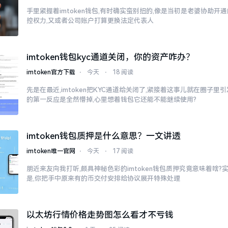
手里紧握着imtoken钱包,有时确实蛮别扭的,像是当初是老婆协助开
控权力,又或者公司账户打算更换法定代表人
imtoken钱包kyc通道关闭，你的资产咋办？
imtoken官方下载
⋅
今天
⋅
18 阅读
先是在最近,imtoken把KYC通道给关闭了,紧接着这事儿就在圈子
的第一反应是全然懵掉,心里想着钱包它还能不能继续使用?
imtoken钱包质押是什么意思？一文讲透
imtoken唯一官网
⋅
今天
⋅
17 阅读
朋近来友向我打听,颇具神秘色彩的imtoken钱包质押究竟意味着啥?
是,你把手中原来有的币交付安排给协议展开特殊处理
以太坊行情价格走势图怎么看才不亏钱