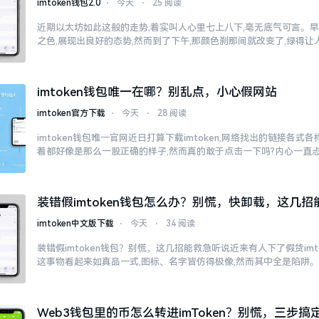
imtoken钱包2.0
⋅
今天
⋅
25 阅读
近期以太坊如此这般的走势,着实叫人心里七上八下,毫无底气可言。
之色,展现出良好的态势,然而到了下午,那颜色刹那间就改变了,绿得
imtoken钱包唯一在哪？别乱点，小心假网站
imtoken官方下载
⋅
今天
⋅
28 阅读
imtoken钱包唯一官网近日打算下载imtoken,网络找出的链接各式
着都好像是那么一股正确的样子,然而真的敢于点击一下吗?内心一直
子
装错假imtoken钱包怎么办？别慌，快卸载，这几招
imtoken中文版下载
⋅
今天
⋅
34 阅读
装错假imtoken钱包？别慌，这几招能救急听说近来有人下了假货imt
这事物看起来如真品一式,图标、名字皆仿得极像,然而其中全是陷阱
Web3钱包里的币怎么转进imToken？别慌，三步搞