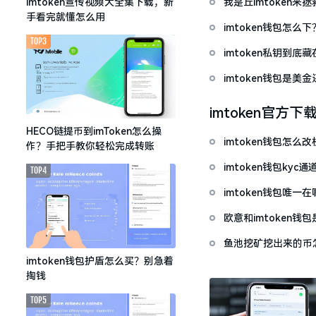
我是丘imtoken来
imtoken宣传视频大全集下载，新
手看完就懂怎么用
imtoken钱包怎
TOP3
imtoken私钥到
imtoken钱包是美
imtoken官方下
HECO链提币到imToken怎么操
imtoken钱包怎
作？手把手教你轻松完成转账
imtoken钱包ky
TOP4
imtoken钱包唯
欧意和imtoken
鱼池挖矿挖出来的币怎
imtoken钱包护盾怎么买？别急着
掏钱
TOP5