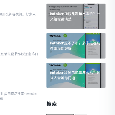
imtoken钱包是哪年出来的？一
际上没那么神秘莫测。好多人
文给你说清楚
imtoken提不了币？多半是这几
件事没处理好
涨跌恰似翻书那般迅速,昨日
imtoken冷钱包能量怎么搞？过
来人告诉你门道
应用商店搜索“imtoke
相似
搜索