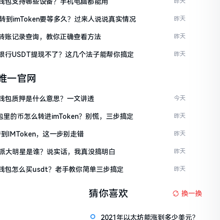
ken钱包支持哪些设备？手机电脑都能用
昨天
C转到imToken要等多久？过来人说说真实情况
昨天
ken转账记录查询，教你正确查看方法
昨天
ken银行USDT提现不了？这几个法子能帮你搞定
昨天
en唯一官网
ken钱包质押是什么意思？一文讲透
今天
包里的币怎么转进imToken？别慌，三步搞定
昨天
到IMToken，这一步别走错
昨天
派大明星是谁？说实话，我真没搞明白
昨天
en钱包怎么买usdt？老手教你简单三步搞定
昨天
猜你喜欢
换一换
2021年以太坊能涨到多少美元？