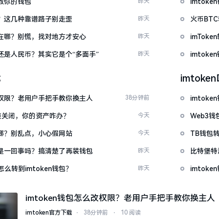
拯救你的钱包
昨天
imto
么下？这几种靠谱路子别走歪
昨天
火币BT
底藏在哪？别慌，找对地方才安心
昨天
imTo
金还是人民币？其实它是个“多面手”
昨天
imto
载
imtok
么改权限？老用户手把手教你换主人
38分钟前
imto
c通道关闭，你的资产咋办？
今天
Web3钱
一在哪？别乱点，小心假网站
今天
TB钱包转
钱包是一回事吗？搞清楚了再装钱包
昨天
比特堡特
么转到imtoken钱包？
昨天
imtok
imtoken钱包怎么改权限？老用户手把手教你换主人
imtoken官方下载
⋅
38分钟前
⋅
10 阅读