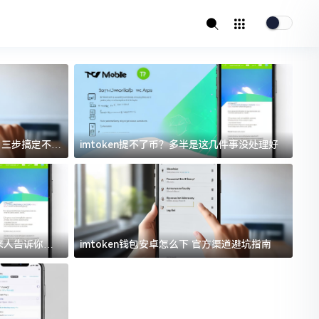
址？三步搞定不踩
imtoken提不了币？多半是这几件事没处理好
i
过来人告诉你门
imtoken钱包安卓怎么下 官方渠道避坑指南