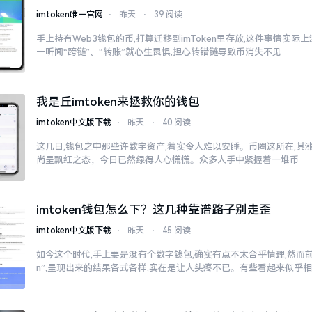
imtoken唯一官网
⋅
昨天
⋅
39 阅读
手上持有Web3钱包的币,打算迁移到imToken里存放,这件事情实
一听闻“跨链”、“转账”就心生畏惧,担心转错链导致币消失不见
我是丘imtoken来拯救你的钱包
imtoken中文版下载
⋅
昨天
⋅
40 阅读
这几日,钱包之中那些许数字资产,着实令人难以安睡。币圈这所在,其
尚呈飘红之态，今日已然绿得人心慌慌。众多人手中紧握着一堆币
imtoken钱包怎么下？这几种靠谱路子别走歪
imtoken中文版下载
⋅
昨天
⋅
45 阅读
如今这个时代,手上要是没有个数字钱包,确实有点不太合乎情理,然而前往
n”,呈现出来的结果各式各样,实在是让人头疼不已。有些看起来似乎