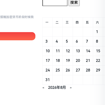
开始接触加密货币阶段时候我
一
二
三
四
五
六
1
3
4
5
6
7
8
10
11
12
13
14
15
17
18
19
20
21
22
24
25
26
27
28
29
31
«
2026年8月
»