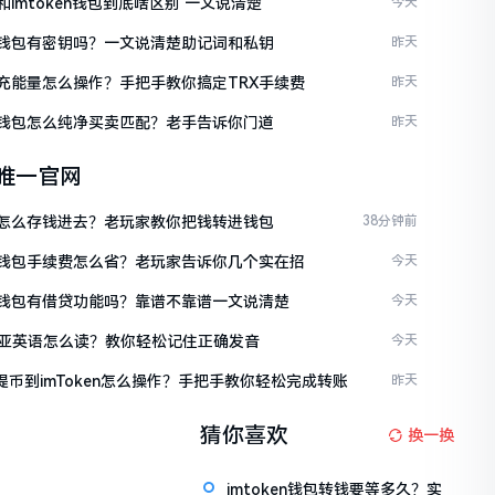
en和imtoken钱包到底啥区别 一文说清楚
今天
ken钱包有密钥吗？一文说清楚助记词和私钥
昨天
ken充能量怎么操作？手把手教你搞定TRX手续费
昨天
ken钱包怎么纯净买卖匹配？老手告诉你门道
昨天
en唯一官网
ken怎么存钱进去？老玩家教你把钱转进钱包
38分钟前
ken钱包手续费怎么省？老玩家告诉你几个实在招
今天
ken钱包有借贷功能吗？靠谱不靠谱一文说清楚
今天
亚英语怎么读？教你轻松记住正确发音
今天
链提币到imToken怎么操作？手把手教你轻松完成转账
昨天
猜你喜欢
换一换
imtoken钱包转钱要等多久？实