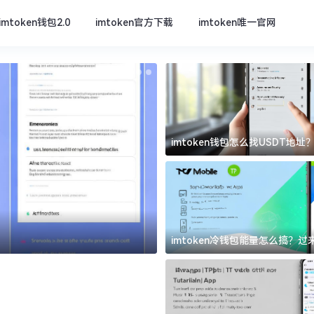
imtoken钱包2.0
imtoken官方下载
imtoken唯一官网
imtoken钱包怎么找USDT地
坑
imtoken唯一官网
imtoken冷钱包能量怎么搞？
道