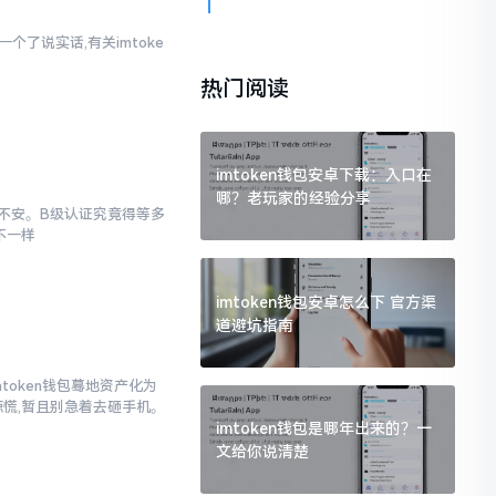
个了说实话,有关imtoke
热门阅读
imtoken钱包安卓下载：入口在
哪？老玩家的经验分享
忐忑不安。B级认证究竟得等多
不一样
imtoken钱包安卓怎么下 官方渠
道避坑指南
mtoken钱包蓦地资产化为
惊慌,暂且别急着去砸手机。
imtoken钱包是哪年出来的？一
文给你说清楚