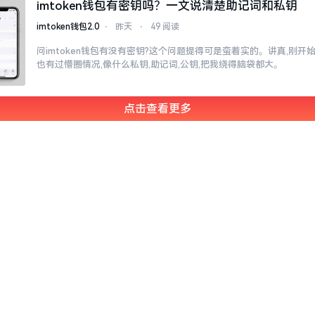
imtoken钱包有密钥吗？一文说清楚助记词和私钥
imtoken钱包2.0
⋅
昨天
⋅
49 阅读
问imtoken钱包有没有密钥?这个问题提得可是蛮着实的。讲真,刚
也有过懵圈情况,像什么私钥,助记词,公钥,把我绕得脑袋都大。
点击查看更多