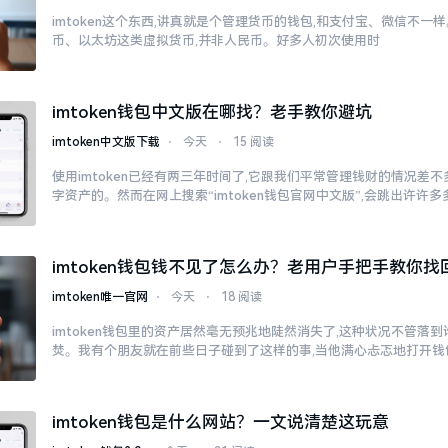
imtoken这个东西,讲真就是个管理货币的钱包,和支付宝、微信不
币、以太坊这类虚拟货币,并非人民币。好多人初次使用时
imtoken钱包中文版在哪找？老手教你避坑
imtoken中文版下载
⋅
今天
⋅
15 阅读
使用imtoken已经有两三年时间了,它跟我们平常管理钱财的情况差
字资产的。然而在网上搜索“imtoken钱包官网中文版”,会跳出许许
imtoken钱包钱不见了怎么办？老用户手把手教你找
imtoken唯一官网
⋅
今天
⋅
18 阅读
imtoken钱包里的资产居然毫无预兆地陡然消失了,这种状况不管落
焚。我有个朋友就在前些日子碰到了这样的事,当他满心忐忑地打开钱
imtoken钱包是什么网站？一文说清楚这玩意