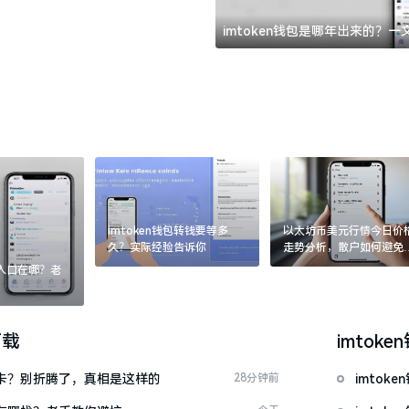
imtoken钱包是哪年出来的？
imtoken钱包转钱要等多
以太坊币美元行情今日价
久？实际经验告诉你
走势分析，散户如何避免
涨杀跌被套牢
：入口在哪？老
下载
imtoke
银行卡？别折腾了，真相是这样的
28分钟前
imto