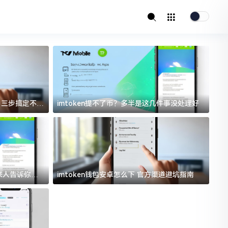
址？三步搞定不踩
imtoken提不了币？多半是这几件事没处理好
i
过来人告诉你门
imtoken钱包安卓怎么下 官方渠道避坑指南