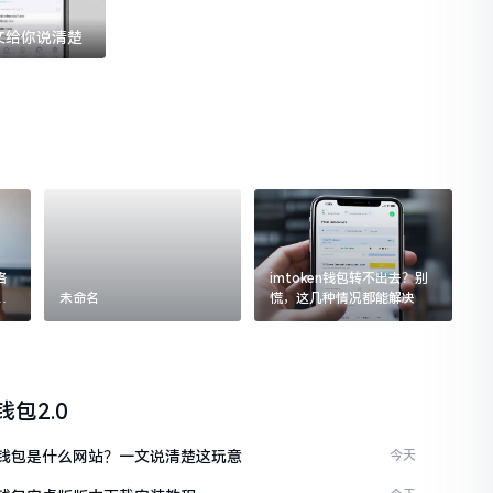
一文给你说清楚
格
imtoken钱包转不出去？别
追
未命名
慌，这几种情况都能解决
n钱包2.0
ken钱包是什么网站？一文说清楚这玩意
今天