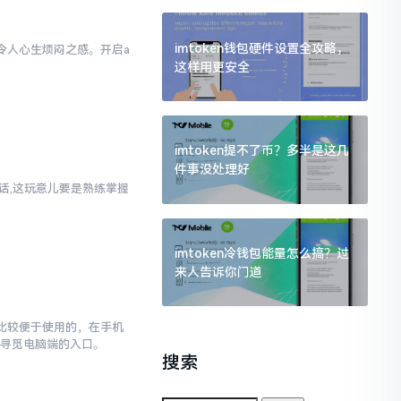
imtoken钱包硬件设置全攻略，
实令人心生烦闷之感。开启a
这样用更安全
样
imtoken提不了币？多半是这几
件事没处理好
实话,这玩意儿要是熟练掌握
imtoken冷钱包能量怎么搞？过
来人告诉你门道
对比较便于使用的，在手机
去寻觅电脑端的入口。
搜索