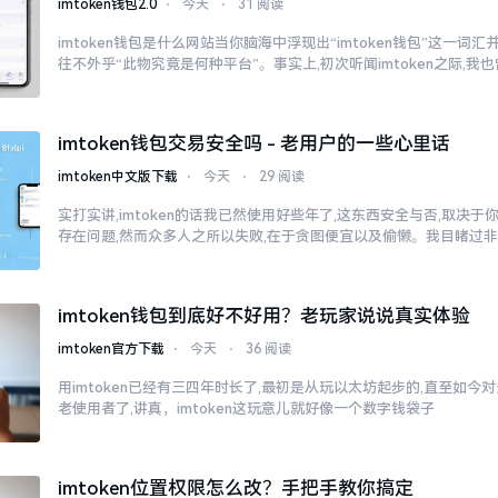
imtoken钱包2.0
⋅
今天
⋅
31 阅读
imtoken钱包是什么网站当你脑海中浮现出“imtoken钱包”这一词
往不外乎“此物究竟是何种平台”。事实上,初次听闻imtoken之际,我
imtoken钱包交易安全吗 - 老用户的一些心里话
imtoken中文版下载
⋅
今天
⋅
29 阅读
实打实讲,imtoken的话我已然使用好些年了,这东西安全与否,取决
存在问题,然而众多人之所以失败,在于贪图便宜以及偷懒。我目睹过
imtoken钱包到底好不好用？老玩家说说真实体验
imtoken官方下载
⋅
今天
⋅
36 阅读
用imtoken已经有三四年时长了,最初是从玩以太坊起步的,直至如今
老使用者了,讲真，imtoken这玩意儿就好像一个数字钱袋子
imtoken位置权限怎么改？手把手教你搞定