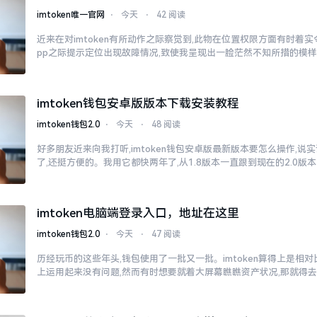
imtoken唯一官网
⋅
今天
⋅
42 阅读
近来在对imtoken有所动作之际察觉到,此物在位置权限方面有时着
pp之际提示定位出现故障情况,致使我呈现出一脸茫然不知所措的模
imtoken钱包安卓版版本下载安装教程
imtoken钱包2.0
⋅
今天
⋅
48 阅读
好多朋友近来向我打听,imtoken钱包安卓版最新版本要怎么操作,说
了,还挺方便的。我用它都快两年了,从1.8版本一直跟到现在的2.0版本
imtoken电脑端登录入口，地址在这里
imtoken钱包2.0
⋅
今天
⋅
47 阅读
历经玩币的这些年头,钱包使用了一批又一批。imtoken算得上是相
上运用起来没有问题,然而有时想要就着大屏幕瞧瞧资产状况,那就得