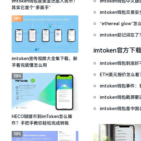
imtoken钱包中
imtoken钱包是美金还是人民币？
其实它是个“多面手”
imtoken钱包交易
TOP3
“ethereal gl
imtoken助记词
imtoken官方下
imtoken宣传视频大全集下载，新
imtoken钱包到
手看完就懂怎么用
ETH美元报价怎么
TOP4
imtoken钱包事件
imtoken钱包截
imtoken钱包是
HECO链提币到imToken怎么操
作？手把手教你轻松完成转账
TOP5