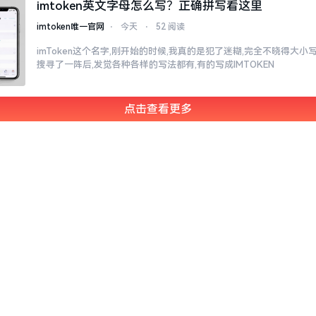
imtoken英文字母怎么写？正确拼写看这里
imtoken唯一官网
⋅
今天
⋅
52 阅读
imToken这个名字,刚开始的时候,我真的是犯了迷糊,完全不晓得大
搜寻了一阵后,发觉各种各样的写法都有,有的写成IMTOKEN
点击查看更多