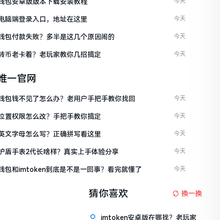
ken钱包安卓版版本下载安装教程
今天
ken电脑端登录入口，地址在这里
今天
ken钱包付款失败？多半是这几个原因闹的
今天
ken转币老卡着？老玩家教你几招搞定
今天
en唯一官网
ken钱包钱不见了怎么办？老用户手把手教你找回
今天
ken位置权限怎么改？手把手教你搞定
今天
ken英文字母怎么写？正确拼写看这里
今天
ken护盾手表2代长啥样？真实上手体验分享
今天
en钱包和imtoken到底是不是一回事？看完就懂了
今天
猜你喜欢
换一换
imtoken安卓版在哪找？老玩家