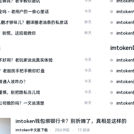
文版在哪找？老手教你避坑
今天
imto
安全吗 - 老用户的一些心里话
今天
imto
ow”怎么翻才够味儿？翻译圈老油条的私房话
昨天
imto
忘了？别慌，这招能救你
昨天
imto
载
imtok
底好不好用？老玩家说说真实体验
今天
imto
看？老股民手把手教你盯盘
今天
imto
：普通人该咋办？
今天
imto
屏要谨慎，别把隐私当儿戏
今天
imto
中国公司做的吗？一文说清楚
昨天
imtok
imtoken钱包绑银行卡？别折腾了，真相是这样的
imtoken中文版下载
⋅
28分钟前
⋅
13 阅读