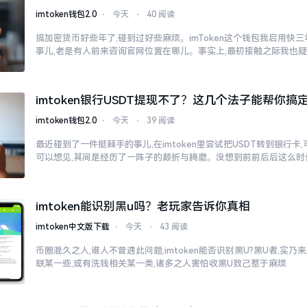
imtoken钱包2.0
⋅
今天
⋅
40 阅读
搞加密货币好些年了,碰到过好些麻烦。imToken这个钱包我启用快
事儿,老是有人前来咨询官网位置在哪儿。事实上,最初接触之际我也
imtoken银行USDT提现不了？这几个法子能帮你搞
imtoken钱包2.0
⋅
今天
⋅
39 阅读
最近碰到了一件挺棘手的事儿,在imtoken里尝试把USDT转到银行卡
可以想见,其间是经历了一阵子的颠折与腾磨。没想到前前后后这么时
imtoken能识别黑u吗？老玩家告诉你真相
imtoken中文版下载
⋅
今天
⋅
43 阅读
币圈混久之人,谁人不曾遇此问题,imtoken能否识别黑U?黑U者,实
联某一些,或有洗钱相关某一类,诸多之人害怕收黑U致己惹于麻烦