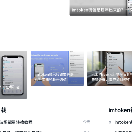
imtoken钱包是哪年出来的？
imtoken钱包转钱要等多
以太坊币美元行情今日价
久？实际经验告诉你
走势分析，散户如何避免
涨杀跌被套牢
：入口在哪？老
下载
imtoke
量 波场能量转换教程
今天
imto