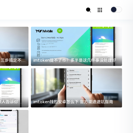
址？三步搞定不踩
imtoken提不了币？多半是这几件事没处理好
i
过来人告诉你门
imtoken钱包安卓怎么下 官方渠道避坑指南