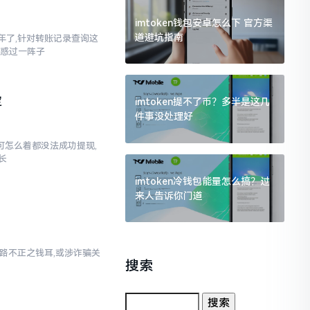
imtoken钱包安卓怎么下 官方渠
道避坑指南
三年了,针对转账记录查询这
疑惑过一阵子
定
imtoken提不了币？多半是这几
件事没处理好
,可怎么着都没法成功提现,
长
imtoken冷钱包能量怎么搞？过
来人告诉你门道
乃来路不正之钱耳,或涉诈骗关
搜索