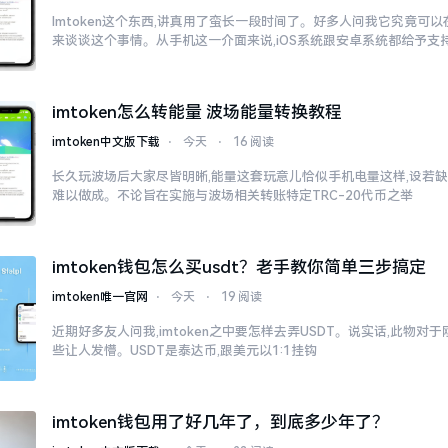
Imtoken这个东西,讲真用了蛮长一段时间了。好多人问我它究竟可
来谈谈这个事情。从手机这一介面来说,iOS系统跟安卓系统都给予支
imtoken怎么转能量 波场能量转换教程
imtoken中文版下载
⋅
今天
⋅
16 阅读
长久玩波场后大家尽皆明晰,能量这套玩意儿恰似手机电量这样,设若缺
难以做成。不论旨在实施与波场相关转账特定TRC-20代币之举
imtoken钱包怎么买usdt？老手教你简单三步搞定
imtoken唯一官网
⋅
今天
⋅
19 阅读
近期好多友人问我,imtoken之中要怎样去弄USDT。说实话,此物
些让人发懵。USDT是泰达币,跟美元以1:1挂钩
imtoken钱包用了好几年了，到底多少年了？