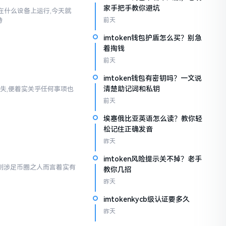
家手把手教你避坑
以在什么设备上运行,今天就
持
前天
imtoken钱包护盾怎么买？别急
着掏钱
前天
imtoken钱包有密钥吗？一文说
清楚助记词和私钥
失,便着实关乎任何事项也
前天
埃塞俄比亚英语怎么读？教你轻
松记住正确发音
昨天
imtoken风险提示关不掉？老手
对于刚涉足币圈之人而言着实有
教你几招
昨天
imtokenkycb级认证要多久
昨天