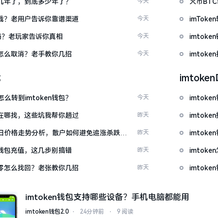
了好几年了，到底多少年了？
今天
火币BT
么下载？老用户告诉你靠谱渠道
今天
imTo
u吗？老玩家告诉你真相
今天
imto
代付怎么取消？老手教你几招
今天
imtok
载
imtok
么转到imtoken钱包？
今天
imtok
源吧在哪找，这些坑我帮你趟过
昨天
imto
日价格走势分析，散户如何避免追涨杀跌被
昨天
imtok
en钱包充值，这几步别搞错
昨天
imto
产为零怎么找回？老张教你几招
昨天
imto
imtoken钱包支持哪些设备？手机电脑都能用
imtoken钱包2.0
⋅
24分钟前
⋅
9 阅读