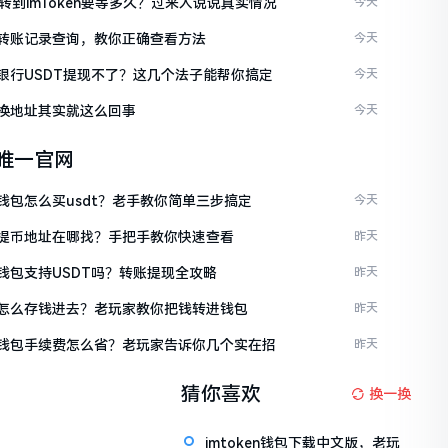
C转到imToken要等多久？过来人说说真实情况
今天
ken转账记录查询，教你正确查看方法
今天
ken银行USDT提现不了？这几个法子能帮你搞定
今天
en换地址其实就这么回事
今天
en唯一官网
en钱包怎么买usdt？老手教你简单三步搞定
今天
ken提币地址在哪找？手把手教你快速查看
昨天
en钱包支持USDT吗？转账提现全攻略
昨天
ken怎么存钱进去？老玩家教你把钱转进钱包
昨天
ken钱包手续费怎么省？老玩家告诉你几个实在招
昨天
猜你喜欢
换一换
imtoken钱包下载中文版，老玩