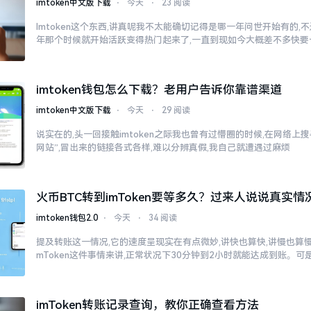
imtoken中文版下载
⋅
今天
⋅
23 阅读
Imtoken这个东西,讲真呢我不太能确切记得是哪一年问世开始有的,不过
年那个时候就开始活跃变得热门起来了,一直到现如今大概差不多快要
imtoken钱包怎么下载？老用户告诉你靠谱渠道
imtoken中文版下载
⋅
今天
⋅
29 阅读
说实在的,头一回接触imtoken之际我也曾有过懵圈的时候,在网络上搜寻“
网站”,冒出来的链接各式各样,难以分辨真假,我自己就遭遇过麻烦
火币BTC转到imToken要等多久？过来人说说真实情
imtoken钱包2.0
⋅
今天
⋅
34 阅读
提及转账这一情况,它的速度呈现实在有点微妙,讲快也算快,讲慢也算慢
mToken这件事情来讲,正常状况下30分钟到2小时就能达成到账。可
imToken转账记录查询，教你正确查看方法