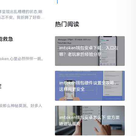
各样呈现出乱糟糟的状态,瞅
忐忑不安。我折腾了好些日
热门阅读
能救急
imtoken钱包安卓下载：入口在
哪？老玩家的经验分享
oken,心里必然怦怦一跳。
。
imtoken钱包硬件设置全攻略，
定
这样用更安全
际上没那么神秘莫测。好多人
imtoken钱包安卓怎么下 官方渠
道避坑指南