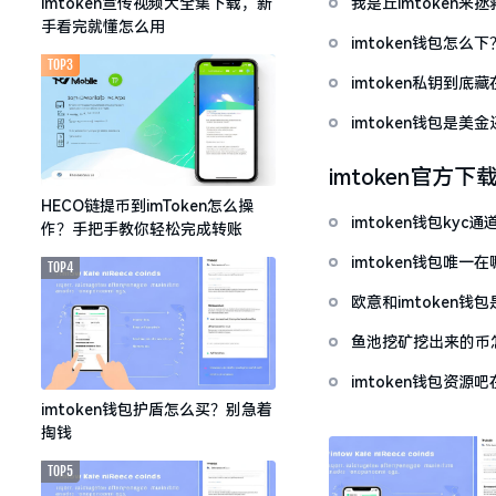
我是丘imtoken来
imtoken宣传视频大全集下载，新
手看完就懂怎么用
imtoken钱包怎
TOP3
imtoken私钥到
imtoken钱包是美
imtoken官方下
HECO链提币到imToken怎么操
imtoken钱包ky
作？手把手教你轻松完成转账
imtoken钱包唯
TOP4
欧意和imtoken
鱼池挖矿挖出来的币怎
imtoken钱包资
imtoken钱包护盾怎么买？别急着
掏钱
TOP5