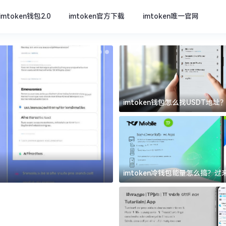
imtoken钱包2.0
imtoken官方下载
imtoken唯一官网
imtoken钱包怎么找USDT地
坑
imtoken官方下载
imtoken冷钱包能量怎么搞？
道