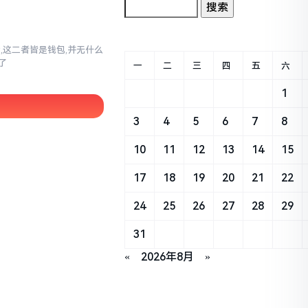
话,这二者皆是钱包,并无什么
了
一
二
三
四
五
六
1
3
4
5
6
7
8
10
11
12
13
14
15
17
18
19
20
21
22
24
25
26
27
28
29
31
«
2026年8月
»