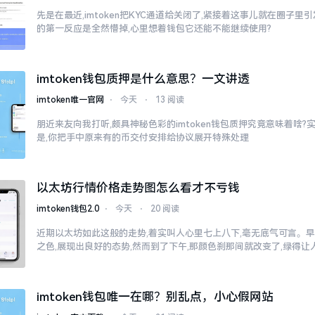
先是在最近,imtoken把KYC通道给关闭了,紧接着这事儿就在圈子
的第一反应是全然懵掉,心里想着钱包它还能不能继续使用?
imtoken钱包质押是什么意思？一文讲透
imtoken唯一官网
⋅
今天
⋅
13 阅读
朋近来友向我打听,颇具神秘色彩的imtoken钱包质押究竟意味着啥?
是,你把手中原来有的币交付安排给协议展开特殊处理
以太坊行情价格走势图怎么看才不亏钱
imtoken钱包2.0
⋅
今天
⋅
20 阅读
近期以太坊如此这般的走势,着实叫人心里七上八下,毫无底气可言。
之色,展现出良好的态势,然而到了下午,那颜色刹那间就改变了,绿得
imtoken钱包唯一在哪？别乱点，小心假网站