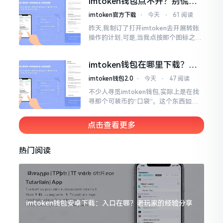
imtoken钱包点不开？别慌，
试试这几招
imtoken官方下载
⋅
今天
⋅
61 阅读
昨天,我制订了打开imtoken去开展转账
操作的计划,可是,当我点按那个图标之后,
屏幕就如同陷入死机状态一样,好长一段
时间都木有一丁点反应。我不住地点击
imtoken钱包在哪里下载？老
手教你几招避坑
imtoken钱包2.0
⋅
今天
⋅
47 阅读
不少人寻觅imtoken钱包,实际上是在找
寻那个可装币的“口袋”。这个东西如今
称作imToken,是个老资历的钱包,对以太
坊、比特币以及各类链上的代币予以支
点击查看更多
持。
热门阅读
imtoken钱包安卓下载：入口在哪？老玩家的经验分享