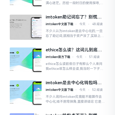
满心迷茫。历经一段时日的使用探寻,我
才渐渐揭开其面纱,明晰其实际状况。原
来,这款钱包乃中国团队打造,其创始人为
imtoken助记词忘了？别慌，
李鹏
这招能救你
imtoken中文版下载
⋅
今天
⋅
48 阅读
不少人认为imtoken是去中心化的,一旦
忘了助记词,就相当于资产没了,实际上这
笔账不能如此来算,重点在于你的设备是
否还存在。假设你的手机没丢,且一直处
ethice怎么读？这词儿到底念
于网络连接状态
啥，别搞错了
imtoken官方下载
⋅
今天
⋅
51 阅读
ethice怎么读前些日子有那么个人来问
我ethice该怎么样去读,我当时一下子就
愣住了,卡在那儿说不出话来。这个词瞅
着模样感觉像是ethics（伦理学）,不过
imtoken是去中心化钱包吗？
呢拼写方面却少了一个字母
看完这篇不踩坑
imtoken中文版下载
⋅
今天
⋅
52 阅读
不少人询问imtoken究竟能不能算作去
中心化,咱不拐弯抹角,直接讲结论:它是一
种“不伦不类”的混合形态。私钥诚然是
由你自己掌握在手中,这点确凿无误