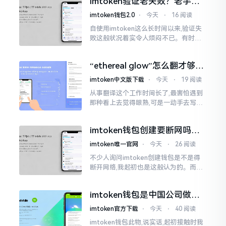
imtoken验证老失败？老手教
挺美观
你几招搞定
imtoken钱包2.0
⋅
今天
⋅
16 阅读
自使用imtoken这么长时间以来,验证失
败这般状况着实令人烦闷不已。有时急
切地想要进行转账操作,却偏偏卡在验证
那一流程环节,致使整个人的状态都低落
“ethereal glow”怎么翻才够味
至极点。
儿？翻译圈老油条的私房话
imtoken中文版下载
⋅
今天
⋅
19 阅读
从事翻译这个工作时间长了,最害怕遇到
那种看上去觉得眼熟,可是一动手去写就
毫无头绪的词汇。“etherealglow”就是
很典型的例子。你去查阅词典
imtoken钱包创建要断网吗？
老玩家说说真实情况
imtoken唯一官网
⋅
今天
⋅
26 阅读
不少人询问imtoken创建钱包是不是得
断开网络,我起初也是这般认为的。而后
使用了好些年才发觉,此种说法略微有些
夸张了。断网创建主要是为了防范中间
imtoken钱包是中国公司做的
人攻击
吗？一文说清楚
imtoken官方下载
⋅
今天
⋅
40 阅读
imtoken钱包此物,说实话,起初接触时我