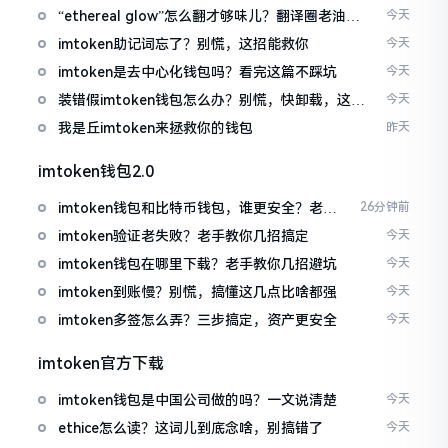
“ethereal glow”怎么翻才够味儿？翻译圈老油条
今天
的私房话
imtoken助记词忘了？别慌，这招能救你
今天
imtoken是去中心化钱包吗？看完这篇不踩坑
今天
装错假imtoken钱包怎么办？别慌，快卸载，这几
今天
招能救急
我是丘imtoken来拯救你的钱包
昨天
imtoken钱包2.0
imtoken钱包和比特币钱包，谁更安全？老玩
26分钟前
家来聊聊
imtoken验证老失败？老手教你几招搞定
今天
imtoken钱包在哪里下载？老手教你几招避坑
今天
imtoken到账慢？别慌，搞懂这几点比啥都强
今天
imtoken多签怎么弄？三步搞定，资产更安全
今天
imtoken官方下载
imtoken钱包是中国公司做的吗？一文说清楚
今天
ethice怎么读？这词儿到底念啥，别搞错了
今天