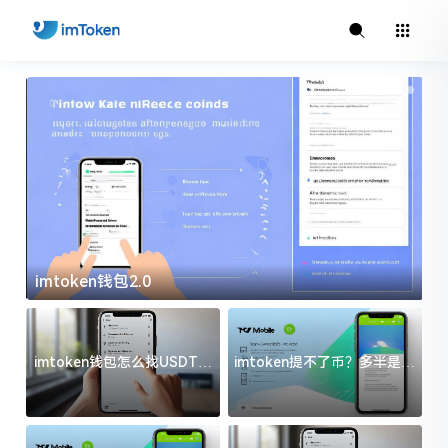
imtoken钱包2.0
i
imtoken钱包怎么找USDT地
imtoken提不了币？多半是这
址？三步搞定不踩坑
几件事没处理好