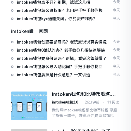
imtoken钱包点不开？别慌，试试这几招
今天
imtoken钱包怎么改权限？老用户手把手教你换主
今天
人
imtoken钱包kyc通道关闭，你的资产咋办？
今天
imtoken唯一官网
imtoken钱包创建要断网吗？老玩家说说真实情况
今天
imtoken钱包0确认咋办？老手教你几招快速解决
今天
imtoken钱包要身份证吗？别慌，看完这篇就懂了
今天
imtoken钱包怎么导入助记词？手把手教你找回资
今天
产
imtoken钱包质押是什么意思？一文讲透
今天
imtoken钱包和比特币钱包，
谁更安全？老玩家来聊聊
imtoken钱包2.0
⋅
26分钟前
⋅
11 阅读
我对照imtoken钱包跟比特币钱包,琢磨
了好长一阵子。准确地讲,这两款钱包我
都用过,它们各有独特特性。imtoken是
多链钱包,能支持多种数字货币,界面设计