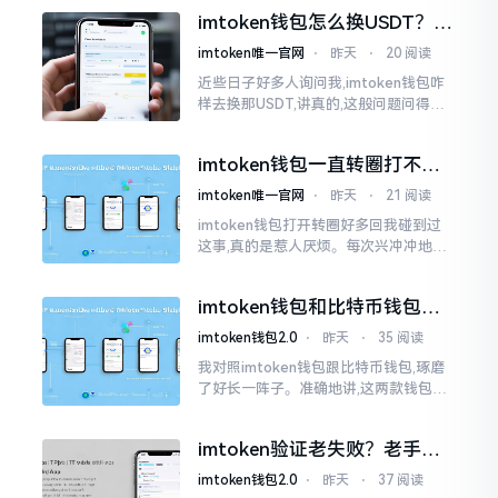
物。而实际上,这二者根本完完全全就是
imtoken钱包怎么换USDT？这
同一个物品
几种方法你得知道
imtoken唯一官网
⋅
昨天
⋅
20 阅读
近些日子好多人询问我,imtoken钱包咋
样去换那USDT,讲真的,这般问题问得很
是实在。咱们那些普通之人玩币,最为头
疼之事便是怎样把各类代币换成USDT
imtoken钱包一直转圈打不开
解决办法分享
imtoken唯一官网
⋅
昨天
⋅
21 阅读
imtoken钱包打开转圈好多回我碰到过
这事,真的是惹人厌烦。每次兴冲冲地开
启imtoken,那个圈就开始不住地转呀转,
仿若永远没有尽头一样。针对这种情形,
imtoken钱包和比特币钱包，
大家说法不尽相同
谁更安全？老玩家来聊聊
imtoken钱包2.0
⋅
昨天
⋅
35 阅读
我对照imtoken钱包跟比特币钱包,琢磨
了好长一阵子。准确地讲,这两款钱包我
都用过,它们各有独特特性。imtoken是
多链钱包,能支持多种数字货币,界面设计
imtoken验证老失败？老手教
挺美观
你几招搞定
imtoken钱包2.0
⋅
昨天
⋅
37 阅读