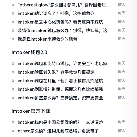
“ethereal glow”怎么翻才够味儿？翻译圈老油条
昨天
的私房话
imtoken助记词忘了？别慌，这招能救你
昨天
imtoken是去中心化钱包吗？看完这篇不踩坑
昨天
装错假imtoken钱包怎么办？别慌，快卸载，这几
昨天
招能救急
我是丘imtoken来拯救你的钱包
前天
imtoken钱包2.0
imtoken钱包和比特币钱包，谁更安全？老玩家来
昨天
聊聊
imtoken验证老失败？老手教你几招搞定
昨天
imtoken钱包在哪里下载？老手教你几招避坑
昨天
imtoken到账慢？别慌，搞懂这几点比啥都强
昨天
imtoken多签怎么弄？三步搞定，资产更安全
昨天
imtoken官方下载
imtoken钱包是中国公司做的吗？一文说清楚
昨天
ethice怎么读？这词儿到底念啥，别搞错了
昨天