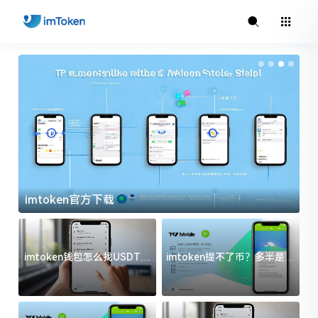
imtoken官方下载
i
imtoken钱包怎么找USDT地
imtoken提不了币？多半是这
址？三步搞定不踩坑
几件事没处理好