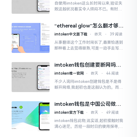
自使用imtoken这么长时间以来,验证失
败这般状况着实令人烦闷不已。有时急
切地想要进行转账操作,却偏偏卡在验证
那一流程环节,致使整个人的状态都低落
“ethereal glow”怎么翻才够味
至极点。
儿？翻译圈老油条的私房话
imtoken中文版下载
⋅
昨天
⋅
39 阅读
从事翻译这个工作时间长了,最害怕遇到
那种看上去觉得眼熟,可是一动手去写就
毫无头绪的词汇。“etherealglow”就是
很典型的例子。你去查阅词典
imtoken钱包创建要断网吗？
老玩家说说真实情况
imtoken唯一官网
⋅
昨天
⋅
44 阅读
不少人询问imtoken创建钱包是不是得
断开网络,我起初也是这般认为的。而后
使用了好些年才发觉,此种说法略微有些
夸张了。断网创建主要是为了防范中间
imtoken钱包是中国公司做的
人攻击
吗？一文说清楚
imtoken官方下载
⋅
昨天
⋅
49 阅读
imtoken钱包此物,说实话,起初接触时我
满心迷茫。历经一段时日的使用探寻,我
才渐渐揭开其面纱,明晰其实际状况。原