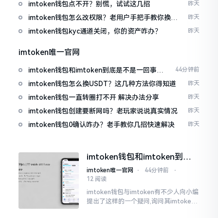
imtoken钱包点不开？别慌，试试这几招
昨天
imtoken钱包怎么改权限？老用户手把手教你换主
昨天
人
imtoken钱包kyc通道关闭，你的资产咋办？
昨天
imtoken唯一官网
imtoken钱包和imtoken到底是不是一回事？
44分钟前
看完就懂了
imtoken钱包怎么换USDT？这几种方法你得知道
昨天
imtoken钱包一直转圈打不开 解决办法分享
昨天
imtoken钱包创建要断网吗？老玩家说说真实情况
昨天
imtoken钱包0确认咋办？老手教你几招快速解决
昨天
imtoken钱包和imtoken到底
是不是一回事？看完就懂了
imtoken唯一官网
⋅
44分钟前
⋅
12 阅读
imtoken钱包与imtoken有不少人向小编
提出了这样的一个疑问,询问其imtoken
钱包与imtoken是不是属于不同一的事