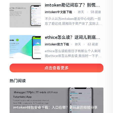
来,这款钱包乃中国团队打造,其创始人为
imtoken助记词忘了？别慌，
李鹏
这招能救你
imtoken中文版下载
⋅
昨天
⋅
58 阅读
不少人认为imtoken是去中心化的,一旦
忘了助记词,就相当于资产没了,实际上这
笔账不能如此来算,重点在于你的设备是
否还存在。假设你的手机没丢,且一直处
ethice怎么读？这词儿到底念
于网络连接状态
啥，别搞错了
imtoken官方下载
⋅
昨天
⋅
63 阅读
ethice怎么读前些日子有那么个人来问
我ethice该怎么样去读,我当时一下子就
愣住了,卡在那儿说不出话来。这个词瞅
着模样感觉像是ethics（伦理学）,不过
点击查看更多
呢拼写方面却少了一个字母
热门阅读
imtoken钱包安卓下载：入口在哪？老玩家的经验分享