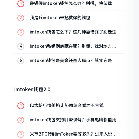
装错假imtoken钱包怎么办？别慌，快卸载，
这几招能救急
我是丘imtoken来拯救你的钱包
imtoken钱包怎么下？这几种靠谱路子别走歪
imtoken私钥到底藏在哪？别慌，找对地方才
安心
imtoken钱包是美金还是人民币？其实它是个
“多面手”
imtoken钱包2.0
以太坊行情价格走势图怎么看才不亏钱
imtoken钱包支持哪些设备？手机电脑都能用
火币BTC转到imToken要等多久？过来人说说