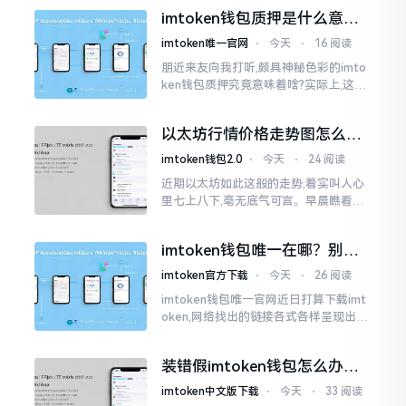
心里想着钱包它还能不能继续使用?
imtoken钱包质押是什么意
思？一文讲透
imtoken唯一官网
⋅
今天
⋅
16 阅读
朋近来友向我打听,颇具神秘色彩的imto
ken钱包质押究竟意味着啥?实际上,这一
过程的本质也就是,你把手中原来有的币
交付安排给协议展开特殊处理
以太坊行情价格走势图怎么看
才不亏钱
imtoken钱包2.0
⋅
今天
⋅
24 阅读
近期以太坊如此这般的走势,着实叫人心
里七上八下,毫无底气可言。早晨瞧看之
际还是一片通红之色,展现出良好的态势,
然而到了下午,那颜色刹那间就改变了,绿
imtoken钱包唯一在哪？别乱
得让人心里直冒慌意。
点，小心假网站
imtoken官方下载
⋅
今天
⋅
26 阅读
imtoken钱包唯一官网近日打算下载imt
oken,网络找出的链接各式各样呈现出乱
糟糟的状态,瞅着都好像是那么一股正确
的样子,然而真的敢于点击一下吗?内心一
装错假imtoken钱包怎么办？
直忐忑不安。我折腾了好些日子
别慌，快卸载，这几招能救急
imtoken中文版下载
⋅
今天
⋅
33 阅读