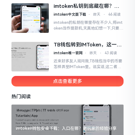
各样,实在是让人头疼不已。有些看起来
imtoken私钥到底藏在哪？别
似乎相似
慌，找对地方才安心
imtoken中文版下载
⋅
昨天
⋅
46 阅读
imtoken的私钥在哪里存在不少人,将imt
oken当作提款机,天真地幻想一下,只要把
密码输入进去了事情就会顺顺利利的。
然而,实际并不如此
TB钱包转到IMToken，这一步
别走错
imtoken唯一官网
⋅
昨天
⋅
43 阅读
近来好多友人询问我,TB钱包当中的币要
怎样弄至IMToken里。说实话,这二者皆
是钱包,并无什么高低贵贱之分,然而在操
作方面的确得细致些。好多人转着转着
点击查看更多
就迷糊了
热门阅读
imtoken钱包安卓下载：入口在哪？老玩家的经验分享