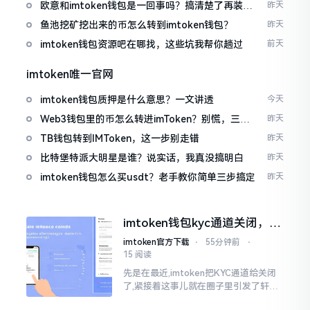
欧意和imtoken钱包是一回事吗？搞清楚了再装钱
昨天
包
鱼池挖矿挖出来的币怎么转到imtoken钱包？
昨天
imtoken钱包资源吧在哪找，这些坑我帮你趟过
前天
imtoken唯一官网
imtoken钱包质押是什么意思？一文讲透
今天
Web3钱包里的币怎么转进imToken？别慌，三步
昨天
搞定
TB钱包转到IMToken，这一步别走错
昨天
比特堡特派大明星是谁？说实话，我真没搞明白
昨天
imtoken钱包怎么买usdt？老手教你简单三步搞定
昨天
imtoken钱包kyc通道关闭，你
的资产咋办？
imtoken官方下载
⋅
55分钟前
⋅
15 阅读
先是在最近,imtoken把KYC通道给关闭
了,紧接着这事儿就在圈子里引发了轩然
大波。一大批人的第一反应是全然懵掉,