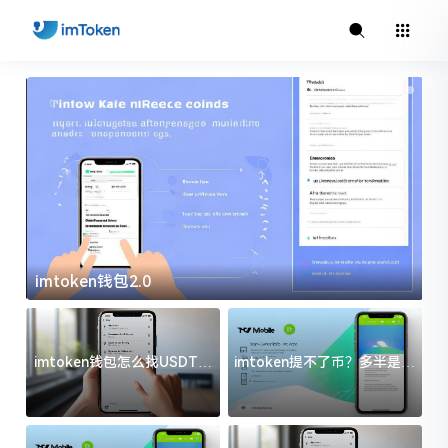
imtoken钱包2.0
i
imtoken钱包怎么找USDT地
imtoken提不了币？多半是这
址？三步搞定不踩坑
几件事没处理好