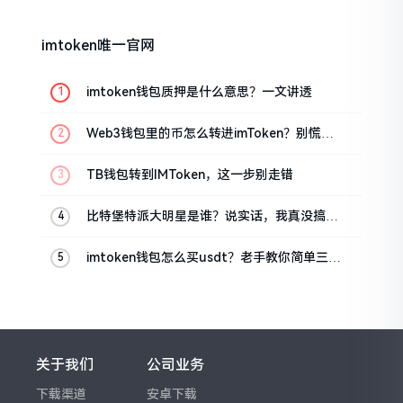
imtoken唯一官网
imtoken钱包质押是什么意思？一文讲透
Web3钱包里的币怎么转进imToken？别慌，
三步搞定
TB钱包转到IMToken，这一步别走错
比特堡特派大明星是谁？说实话，我真没搞明
白
imtoken钱包怎么买usdt？老手教你简单三步
搞定
关于我们
公司业务
下载渠道
安卓下载