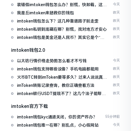
装错假imtoken钱包怎么办？别慌，快卸载，这几
今天
招能救急
我是丘imtoken来拯救你的钱包
昨天
imtoken钱包怎么下？这几种靠谱路子别走歪
昨天
imtoken私钥到底藏在哪？别慌，找对地方才安心
昨天
imtoken钱包是美金还是人民币？其实它是个“多
昨天
面手”
imtoken钱包2.0
以太坊行情价格走势图怎么看才不亏钱
今天
imtoken钱包支持哪些设备？手机电脑都能用
昨天
火币BTC转到imToken要等多久？过来人说说真实
昨天
情况
imToken转账记录查询，教你正确查看方法
昨天
imtoken银行USDT提现不了？这几个法子能帮你
昨天
搞定
imtoken官方下载
imtoken钱包kyc通道关闭，你的资产咋办？
55分钟前
imtoken钱包唯一在哪？别乱点，小心假网站
今天