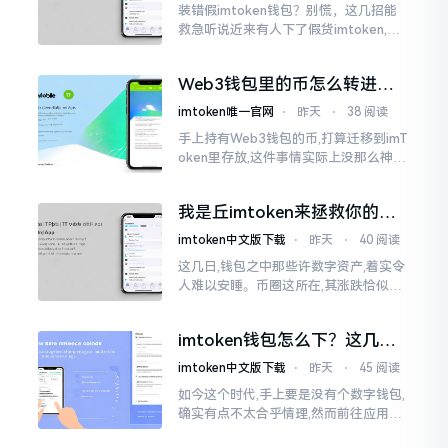
装错假imtoken钱包？别慌，这几招能
救急听说近来有人下了假货imtoken,心
里必然怦怦一跳。这事物看起来如真品
一式,图标、名字皆仿得极像,然而其中全
Web3钱包里的币怎么转进
是陷阱。
imToken？别慌，三步搞定
imtoken唯一官网
⋅
昨天
⋅
38 阅读
手上持有Web3钱包的币,打算迁移到imT
oken里存放,这件事情实际上没那么神秘
莫测。好多人一听闻“跨链”、“转账”就
心生畏惧,担心转错链导致币消失不见
我是丘imtoken来拯救你的钱
包
imtoken中文版下载
⋅
昨天
⋅
40 阅读
这几日,钱包之中那些许数字资产,着实令
人难以安睡。币圈这所在,其涨跌恰似翻
书那般迅速,昨日尚呈飘红之态，今日已
然绿得人心慌慌。众多人手中紧握着一
imtoken钱包怎么下？这几种
堆币
靠谱路子别走歪
imtoken中文版下载
⋅
昨天
⋅
45 阅读
如今这个时代,手上要是没有个数字钱包,
确实有点不太合乎情理,然而前往应用商
店搜索“imtoken”,呈现出来的结果各式