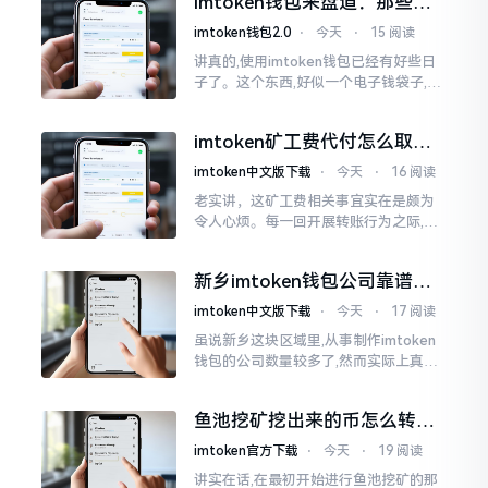
imtoken钱包来盘道：那些踩
据助记词来生成的,通俗讲
过的坑和保命招
imtoken钱包2.0
⋅
今天
⋅
15 阅读
讲真的,使用imtoken钱包已经有好些日
子了。这个东西,好似一个电子钱袋子,里
面装着你那些数字资产。有的人使用起
来一帆风顺、毫无阻碍,有的人使用起来
imtoken矿工费代付怎么取
却提心吊胆、神经紧绷。
消？老手教你几招
imtoken中文版下载
⋅
今天
⋅
16 阅读
老实讲，这矿工费相关事宜实在是颇为
令人心烦。每一回开展转账行为之际,就
好比投身于抽奖活动那样,压根没办法晓
得紧接着的下一秒会扣掉多少手续费。
新乡imtoken钱包公司靠谱
时隔多年
吗？普通人怎么避坑
imtoken中文版下载
⋅
今天
⋅
17 阅读
虽说新乡这块区域里,从事制作imtoken
钱包的公司数量较多了,然而实际上真正
值得信赖靠谱的却没几个。友人先前寻
觅过一家公司,表示那家公司声称能够给
鱼池挖矿挖出来的币怎么转到
予协助进行操作的
imtoken钱包？
imtoken官方下载
⋅
今天
⋅
19 阅读
讲实在话,在最初开始进行鱼池挖矿的那