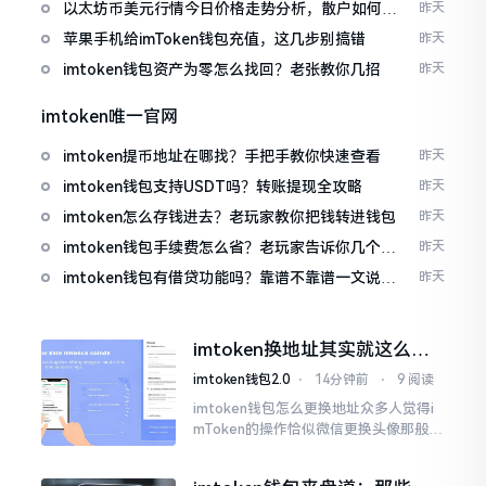
以太坊币美元行情今日价格走势分析，散户如何避
昨天
免追涨杀跌被套牢
苹果手机给imToken钱包充值，这几步别搞错
昨天
imtoken钱包资产为零怎么找回？老张教你几招
昨天
imtoken唯一官网
imtoken提币地址在哪找？手把手教你快速查看
昨天
imtoken钱包支持USDT吗？转账提现全攻略
昨天
imtoken怎么存钱进去？老玩家教你把钱转进钱包
昨天
imtoken钱包手续费怎么省？老玩家告诉你几个实
昨天
在招
imtoken钱包有借贷功能吗？靠谱不靠谱一文说清
昨天
楚
imtoken换地址其实就这么回
事
imtoken钱包2.0
⋅
14分钟前
⋅
9 阅读
imtoken钱包怎么更换地址众多人觉得i
mToken的操作恰似微信更换头像那般简
便,唯有直接点一下便可轻易完成。可是
实际情形并非这样,imToken的地址是依