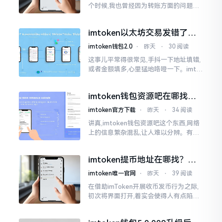
个时候,我也曾经因为转账方面的问题而
被卡住了好多次。挖出来的矿币堆积在
了鱼池账户之中,看起来的确让人感觉颇
imtoken以太坊交易发错了咋
为畅快
整？取消方法告诉你
imtoken钱包2.0
⋅
昨天
⋅
30 阅读
这事儿平常得很常见,手抖一下地址填错,
或者金额填多,心里猛地咯噔一下。imto
ken里的以太坊那交易,本质乃是一锤子
买卖啊,一旦提交到区块链之上
imtoken钱包资源吧在哪找，
这些坑我帮你趟过
imtoken官方下载
⋅
昨天
⋅
34 阅读
讲真,imtoken钱包资源吧这个东西,网络
上的信息繁杂混乱,让人难以分辨。有的
人声称那是官方途径,有的人则表示是第
三方进行的搬运。倘若找对了资源
imtoken提币地址在哪找？手
把手教你快速查看
imtoken唯一官网
⋅
昨天
⋅
39 阅读
在借助imToken开展收币发币行为之际,
初次将界面打开,着实会使得人有点陷入
发懵的状态,那密密麻麻的按钮,多得以至
于如同迷宫一样。好多人纷纷询问我