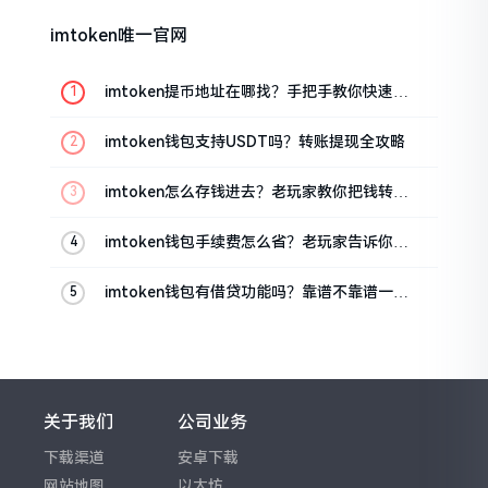
imtoken唯一官网
imtoken提币地址在哪找？手把手教你快速查
看
imtoken钱包支持USDT吗？转账提现全攻略
imtoken怎么存钱进去？老玩家教你把钱转进
钱包
imtoken钱包手续费怎么省？老玩家告诉你几
个实在招
imtoken钱包有借贷功能吗？靠谱不靠谱一文
说清楚
关于我们
公司业务
下载渠道
安卓下载
网站地图
以太坊