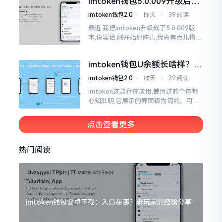
imtoken钱包5.0.009升级后咋
用？老用户实测分享
imtoken钱包2.0
⋅
昨天
⋅
39 阅读
最近,我把imtoken升级成了5.0.009版
本,说实话,刚开始那阵儿,我真有点儿懵,
整个界面变了,布局也重新排了,结果我想
找某些东西时,得绕两圈才能找到
imtoken钱包U余额长啥样？截
图这样看
imtoken钱包2.0
⋅
昨天
⋅
29 阅读
imtoken这款存在应用,使用过的个体都
心知肚明,它展示的界面极为简约。可是,
U余额的那个部分偶尔会致使人们的视觉
感受产生些许困惑。
点击查看更多
热门阅读
imtoken钱包安卓下载：入口在哪？老玩家的经验分享