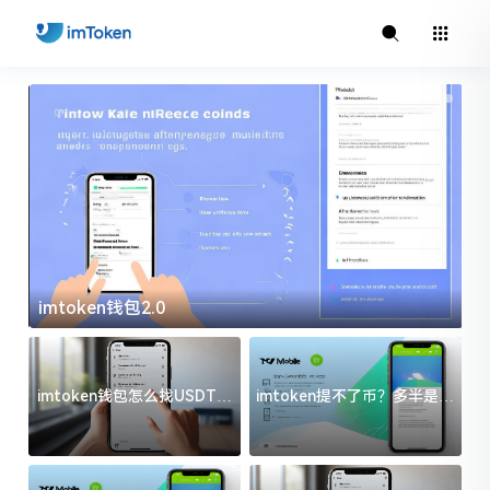
imtoken钱包2.0
i
imtoken钱包怎么找USDT地
imtoken提不了币？多半是这
址？三步搞定不踩坑
几件事没处理好