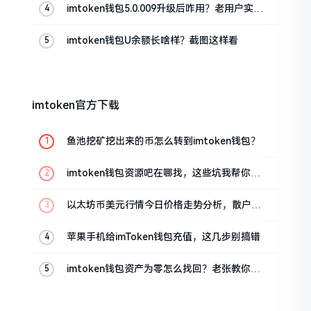
imtoken钱包5.0.009升级后咋用？老用户实测
分享
imtoken钱包U余额长啥样？截图这样看
imtoken官方下载
鱼池挖矿挖出来的币怎么转到imtoken钱包？
imtoken钱包资源吧在哪找，这些坑我帮你趟
过
以太坊币美元行情今日价格走势分析，散户如
何避免追涨杀跌被套牢
苹果手机给imToken钱包充值，这几步别搞错
imtoken钱包资产为零怎么找回？老张教你几
招