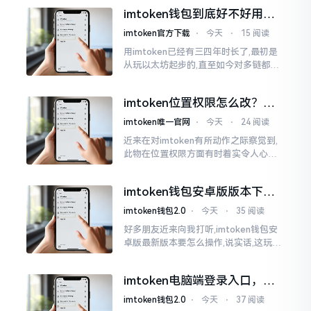
所以失败,在于贪图便宜以及偷懒。我目
imtoken钱包到底好不好用？
睹过非常多的人
老玩家说说真实体验
imtoken官方下载
⋅
今天
⋅
15 阅读
用imtoken已经有三四年时长了,最初是
从玩以太坊起步的,直至如今对多链都有
涉及,也可算是个老使用者了,讲真，imto
ken这玩意儿就好像一个数字钱袋子
imtoken位置权限怎么改？手
把手教你搞定
imtoken唯一官网
⋅
今天
⋅
24 阅读
近来在对imtoken有所动作之际察觉到,
此物在位置权限方面有时着实令人心生
烦闷之感。开启app之际提示定位出现故
障情况,致使我呈现出一脸茫然不知所措
imtoken钱包安卓版版本下载
的模样
安装教程
imtoken钱包2.0
⋅
今天
⋅
35 阅读
好多朋友近来向我打听,imtoken钱包安
卓版最新版本要怎么操作,说实话,这玩意
儿要是熟练掌握了,还挺方便的。我用它
都快两年了,从1.8版本一直跟到现在的2.
imtoken电脑端登录入口，地
0版本
址在这里
imtoken钱包2.0
⋅
今天
⋅
37 阅读