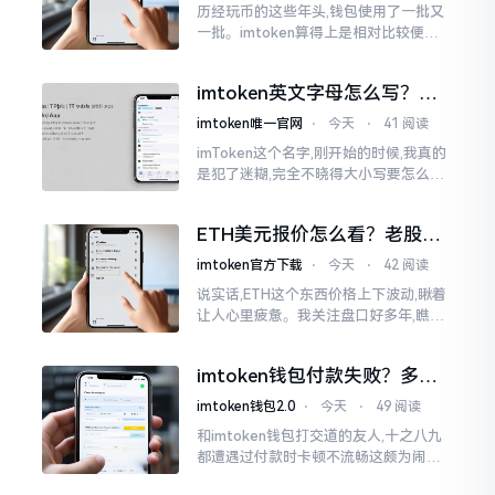
历经玩币的这些年头,钱包使用了一批又
一批。imtoken算得上是相对比较便于
使用的，在手机上运用起来没有问题,然
而有时想要就着大屏幕瞧瞧资产状况,那
imtoken英文字母怎么写？正
就得去寻觅电脑端的入口。
确拼写看这里
imtoken唯一官网
⋅
今天
⋅
41 阅读
imToken这个名字,刚开始的时候,我真的
是犯了迷糊,完全不晓得大小写要怎么去
处置。在网络上搜寻了一阵后,发觉各种
各样的写法都有,有的写成IMTOKEN
ETH美元报价怎么看？老股民
手把手教你盯盘
imtoken官方下载
⋅
今天
⋅
42 阅读
说实话,ETH这个东西价格上下波动,瞅着
让人心里疲惫。我关注盘口好多年,瞧见
好多人询问“eth美元报价”,实际上重点并
非价格自身,而是你怎样去看待、如何做
imtoken钱包付款失败？多半
判断。
是这几个原因闹的
imtoken钱包2.0
⋅
今天
⋅
49 阅读
和imtoken钱包打交道的友人,十之八九
都遭遇过付款时卡顿不流畅这颇为闹心
的状况。转账持续许久毫无反应,亦或是