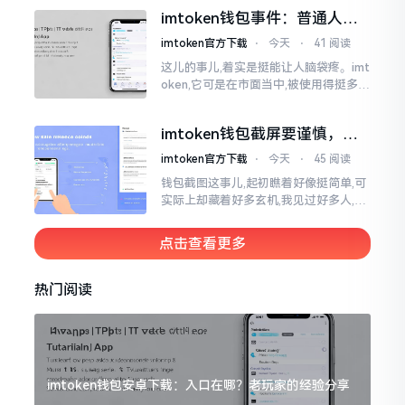
直接弹出红色字体显示报错,情形令人焦
imtoken钱包事件：普通人该
急得连连跺脚。实际上讲
咋办？
imtoken官方下载
⋅
今天
⋅
41 阅读
这儿的事儿,着实是挺能让人脑袋疼。imt
oken,它可是在市面当中,被使用得挺多的
那种钱包。前段时间,它出现了一些状况
咧,好多人的资产,都跟着一块儿晃悠起来
imtoken钱包截屏要谨慎，别
把隐私当儿戏
imtoken官方下载
⋅
今天
⋅
45 阅读
钱包截图这事儿,起初瞧着好像挺简单,可
实际上却藏着好多玄机,我见过好多人,总
随手截钱包画面后,就随便发到朋友圈或
者群聊里,结果账号被盗,资产也没了,要晓
点击查看更多
得
热门阅读
imtoken钱包安卓下载：入口在哪？老玩家的经验分享