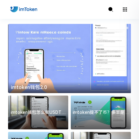
imtoken钱包2.0
i
imtoken钱包怎么找USDT地
imtoken提不了币？多半是这
址？三步搞定不踩坑
几件事没处理好