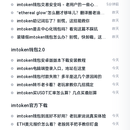
imtoken钱包交易安全吗 - 老用户的一些心里
5分钟前
话
“ethereal glow”怎么翻才够味儿？翻译圈老油条
昨天
的私房话
imtoken助记词忘了？别慌，这招能救你
昨天
imtoken是去中心化钱包吗？看完这篇不踩坑
昨天
装错假imtoken钱包怎么办？别慌，快卸载，这几
昨天
招能救急
imtoken钱包2.0
imtoken钱包安卓版版本下载安装教程
今天
imtoken电脑端登录入口，地址在这里
今天
imtoken钱包付款失败？多半是这几个原因闹的
今天
imtoken转币老卡着？老玩家教你几招搞定
今天
imtoken买USDT汇率怎么算？几点买最划算
今天
imtoken官方下载
imtoken钱包到底好不好用？老玩家说说真实体验
今天
ETH美元报价怎么看？老股民手把手教你盯盘
今天