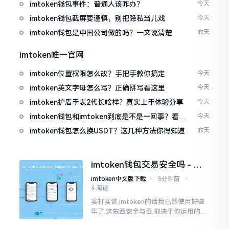
imtoken钱包事件：普通人该咋办？
今天
imtoken钱包截屏要谨慎，别把隐私当儿戏
今天
imtoken钱包是中国公司做的吗？一文说清楚
昨天
imtoken唯一官网
imtoken位置权限怎么改？手把手教你搞定
今天
imtoken英文字母怎么写？正确拼写看这里
今天
imtoken护盾手表2代长啥样？真实上手体验分享
今天
imtoken钱包和imtoken到底是不是一回事？看完
今天
就懂了
imtoken钱包怎么换USDT？这几种方法你得知道
昨天
imtoken钱包交易安全吗 - 老
用户的一些心里话
imtoken中文版下载
⋅
5分钟前
⋅
4 阅读
实打实讲,imtoken的话我已然使用好些
年了,这东西安全与否,取决于你运用的方
式。钱包自身不存在问题,然而众多人之