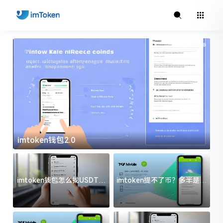
imtoken官方下载
i
imtoken钱包怎么找USDT地
imtoken提不了币？多半是这
址？三步搞定不踩坑
几件事没处理好