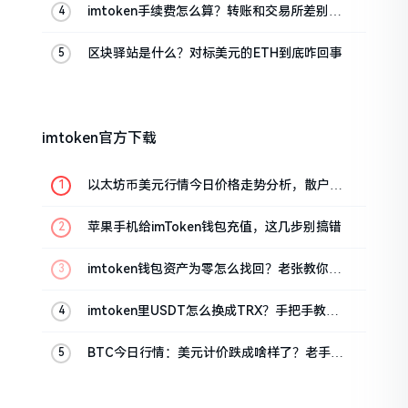
imtoken手续费怎么算？转账和交易所差别大
了
区块驿站是什么？对标美元的ETH到底咋回事
imtoken官方下载
以太坊币美元行情今日价格走势分析，散户如
何避免追涨杀跌被套牢
苹果手机给imToken钱包充值，这几步别搞错
imtoken钱包资产为零怎么找回？老张教你几
招
imtoken里USDT怎么换成TRX？手把手教你
转成波场币
BTC今日行情：美元计价跌成啥样了？老手教
你咋看