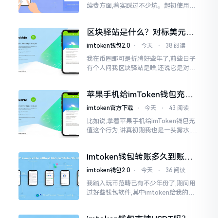
续费方面,着实踩过不少坑。起初使用时,
每次转账,都提心吊胆,完全不知钱究竟扣
在了何处。经后来慢慢深入研究,才终于
区块驿站是什么？对标美元的
明白
ETH到底咋回事
imtoken钱包2.0
⋅
今天
⋅
38 阅读
我在币圈那可是折腾好些年了,前些日子
有个人问我区块驿站是啥,还说它是对标
美元的ETH,说实在的,刚开始的时候我也
犯难,这词听起来可挺吓人的。之后我翻
苹果手机给imToken钱包充
找了些资料
值，这几步别搞错
imtoken官方下载
⋅
今天
⋅
43 阅读
比如说,拿着苹果手机给imToken钱包充
值这个行为,讲真初期我也是一头雾水,搞
不清楚状况。在安卓系统上,简单直接复
制地址便大功告成,然而到了iPhone这儿
imtoken钱包转账多久到账？
一文说清楚
imtoken钱包2.0
⋅
今天
⋅
36 阅读
我踏入玩币范畴已有不少年份了,期间用
过好些钱包软件,其中imtoken给我的整
体感受还算过得去。然而,它有个小毛病,
就是交易时,确认时间常常不太稳