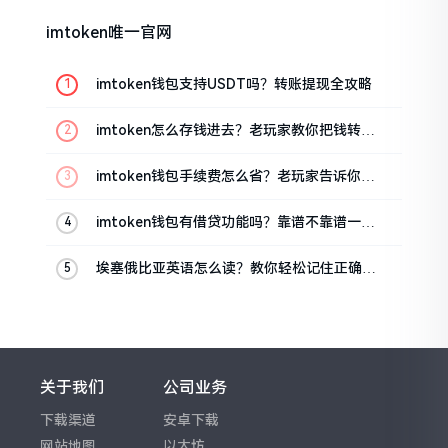
imtoken唯一官网
imtoken钱包支持USDT吗？转账提现全攻略
imtoken怎么存钱进去？老玩家教你把钱转进
钱包
imtoken钱包手续费怎么省？老玩家告诉你几
个实在招
imtoken钱包有借贷功能吗？靠谱不靠谱一文
说清楚
埃塞俄比亚英语怎么读？教你轻松记住正确发
音
关于我们
公司业务
下载渠道
安卓下载
网站地图
以太坊