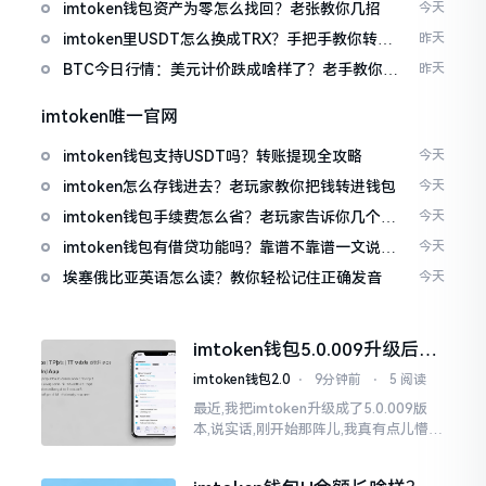
imtoken钱包资产为零怎么找回？老张教你几招
今天
imtoken里USDT怎么换成TRX？手把手教你转成
昨天
波场币
BTC今日行情：美元计价跌成啥样了？老手教你咋
昨天
看
imtoken唯一官网
imtoken钱包支持USDT吗？转账提现全攻略
今天
imtoken怎么存钱进去？老玩家教你把钱转进钱包
今天
imtoken钱包手续费怎么省？老玩家告诉你几个实
今天
在招
imtoken钱包有借贷功能吗？靠谱不靠谱一文说清
今天
楚
埃塞俄比亚英语怎么读？教你轻松记住正确发音
今天
imtoken钱包5.0.009升级后咋
用？老用户实测分享
imtoken钱包2.0
⋅
9分钟前
⋅
5 阅读
最近,我把imtoken升级成了5.0.009版
本,说实话,刚开始那阵儿,我真有点儿懵,
整个界面变了,布局也重新排了,结果我想
找某些东西时,得绕两圈才能找到