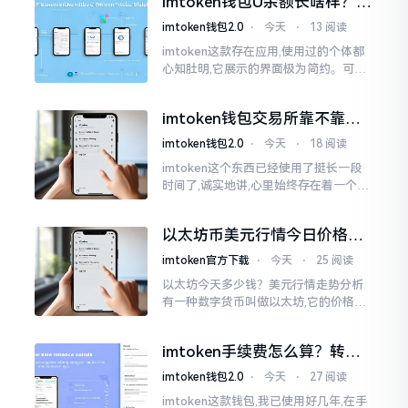
imtoken钱包U余额长啥样？截
图这样看
imtoken钱包2.0
⋅
今天
⋅
13 阅读
imtoken这款存在应用,使用过的个体都
心知肚明,它展示的界面极为简约。可是,
U余额的那个部分偶尔会致使人们的视觉
感受产生些许困惑。
imtoken钱包交易所靠不靠
谱？老玩家说说心里话
imtoken钱包2.0
⋅
今天
⋅
18 阅读
imtoken这个东西已经使用了挺长一段
时间了,诚实地讲,心里始终存在着一个疙
瘩。钱包本身不存在问题,然而交易所那
边就稍微有点让人不放心。今天来谈论
以太坊币美元行情今日价格走
这个事情
势分析，散户如何避免追涨杀
imtoken官方下载
⋅
今天
⋅
25 阅读
跌被套牢
以太坊今天多少钱？美元行情走势分析
有一种数字货币叫做以太坊,它的价格走
势那叫一个起伏不定,就如同乘坐游乐场
里的过山车一样。每一天,伴随着美元汇
imtoken手续费怎么算？转账
率出现的一点点波动
和交易所差别大了
imtoken钱包2.0
⋅
今天
⋅
27 阅读
imtoken这款钱包,我已使用好几年,在手