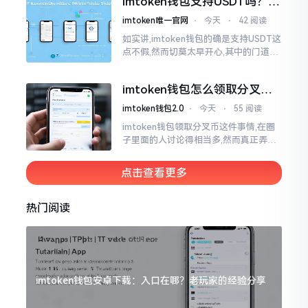
imtoken钱包支持USDT吗？转
账提现全攻略
imtoken唯一官网
⋅
今天
⋅
42 阅读
如实讲,imtoken钱包的确是支持USDT这
点不假,然而切莫太早开心,其中的门道是
相当多的。好多人觉得装上了钱包就能
够随意进行转账操作,可结果要么是手续
imtoken钱包怎么领取分叉
费高得主子心疼
币？老手教你避坑
imtoken钱包2.0
⋅
今天
⋅
55 阅读
imtoken钱包领取分叉币这件事情,在圈
子里面的人讨论得相当多,然而真正弄明
白的人并没有几个。分叉币实际上就是
从原链fork出来的新的币种
点击查看更多
热门阅读
imtoken钱包安卓下载：入口在哪？老玩家的经验分享