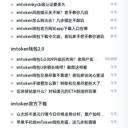
imtokenkycb级认证要多久
今天
imtoken风险提示关不掉？老手教你几招
今天
imtoken怎么转出去？几步搞定不踩坑
昨天
imtoken钱包官方网址app下载入口在哪
昨天
imtoken钱包下载中文版，老玩家手把手教你避坑
昨天
imtoken钱包2.0
imtoken钱包5.0.009升级后咋用？老用户实测
9分钟前
分享
imtoken钱包U余额长啥样？截图这样看
今天
imtoken钱包交易所靠不靠谱？老玩家说说心里话
今天
imtoken手续费怎么算？转账和交易所差别大了
今天
区块驿站是什么？对标美元的ETH到底咋回事
今天
imtoken官方下载
以太坊币美元行情今日价格走势分析，散户如何避
今天
免追涨杀跌被套牢
苹果手机给imToken钱包充值，这几步别搞错
今天