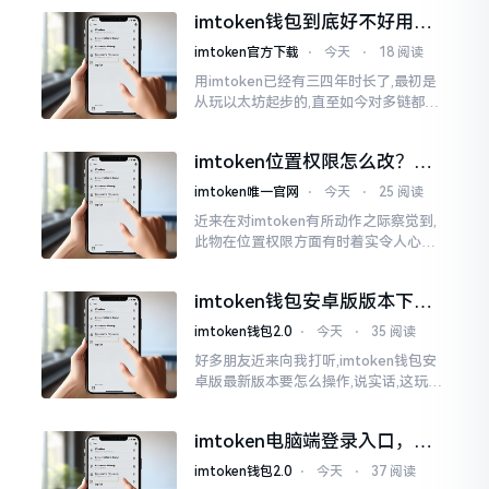
所以失败,在于贪图便宜以及偷懒。我目
imtoken钱包到底好不好用？
睹过非常多的人
老玩家说说真实体验
imtoken官方下载
⋅
今天
⋅
18 阅读
用imtoken已经有三四年时长了,最初是
从玩以太坊起步的,直至如今对多链都有
涉及,也可算是个老使用者了,讲真，imto
ken这玩意儿就好像一个数字钱袋子
imtoken位置权限怎么改？手
把手教你搞定
imtoken唯一官网
⋅
今天
⋅
25 阅读
近来在对imtoken有所动作之际察觉到,
此物在位置权限方面有时着实令人心生
烦闷之感。开启app之际提示定位出现故
障情况,致使我呈现出一脸茫然不知所措
imtoken钱包安卓版版本下载
的模样
安装教程
imtoken钱包2.0
⋅
今天
⋅
35 阅读
好多朋友近来向我打听,imtoken钱包安
卓版最新版本要怎么操作,说实话,这玩意
儿要是熟练掌握了,还挺方便的。我用它
都快两年了,从1.8版本一直跟到现在的2.
imtoken电脑端登录入口，地
0版本
址在这里
imtoken钱包2.0
⋅
今天
⋅
37 阅读