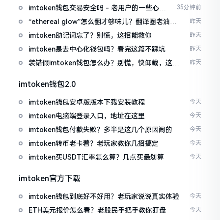
imtoken钱包交易安全吗 - 老用户的一些心里
35分钟前
话
“ethereal glow”怎么翻才够味儿？翻译圈老油条
昨天
的私房话
imtoken助记词忘了？别慌，这招能救你
昨天
imtoken是去中心化钱包吗？看完这篇不踩坑
昨天
装错假imtoken钱包怎么办？别慌，快卸载，这几
昨天
招能救急
imtoken钱包2.0
imtoken钱包安卓版版本下载安装教程
今天
imtoken电脑端登录入口，地址在这里
今天
imtoken钱包付款失败？多半是这几个原因闹的
今天
imtoken转币老卡着？老玩家教你几招搞定
今天
imtoken买USDT汇率怎么算？几点买最划算
今天
imtoken官方下载
imtoken钱包到底好不好用？老玩家说说真实体验
今天
ETH美元报价怎么看？老股民手把手教你盯盘
今天