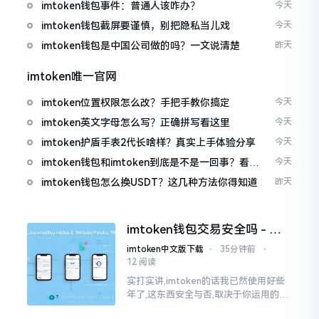
imtoken钱包事件：普通人该咋办？
今天
imtoken钱包截屏要谨慎，别把隐私当儿戏
今天
imtoken钱包是中国公司做的吗？一文说清楚
昨天
imtoken唯一官网
imtoken位置权限怎么改？手把手教你搞定
今天
imtoken英文字母怎么写？正确拼写看这里
今天
imtoken护盾手表2代长啥样？真实上手体验分享
今天
imtoken钱包和imtoken到底是不是一回事？看完
今天
就懂了
imtoken钱包怎么换USDT？这几种方法你得知道
昨天
imtoken钱包交易安全吗 - 老
用户的一些心里话
imtoken中文版下载
⋅
35分钟前
⋅
12 阅读
实打实讲,imtoken的话我已然使用好些
年了,这东西安全与否,取决于你运用的方
式。钱包自身不存在问题,然而众多人之