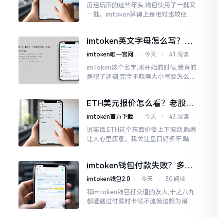
历经玩币的这些年头,钱包使用了一批又
一批。imtoken算得上是相对比较便于
使用的，在手机上运用起来没有问题,然
而有时想要就着大屏幕瞧瞧资产状况,那
imtoken英文字母怎么写？正
就得去寻觅电脑端的入口。
确拼写看这里
imtoken唯一官网
⋅
今天
⋅
41 阅读
imToken这个名字,刚开始的时候,我真的
是犯了迷糊,完全不晓得大小写要怎么去
处置。在网络上搜寻了一阵后,发觉各种
各样的写法都有,有的写成IMTOKEN
ETH美元报价怎么看？老股民
手把手教你盯盘
imtoken官方下载
⋅
今天
⋅
43 阅读
说实话,ETH这个东西价格上下波动,瞅着
让人心里疲惫。我关注盘口好多年,瞧见
好多人询问“eth美元报价”,实际上重点并
非价格自身,而是你怎样去看待、如何做
imtoken钱包付款失败？多半
判断。
是这几个原因闹的
imtoken钱包2.0
⋅
今天
⋅
50 阅读
和imtoken钱包打交道的友人,十之八九
都遭遇过付款时卡顿不流畅这颇为闹心
的状况。转账持续许久毫无反应,亦或是