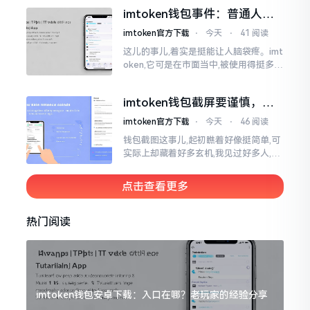
直接弹出红色字体显示报错,情形令人焦
imtoken钱包事件：普通人该
急得连连跺脚。实际上讲
咋办？
imtoken官方下载
⋅
今天
⋅
41 阅读
这儿的事儿,着实是挺能让人脑袋疼。imt
oken,它可是在市面当中,被使用得挺多的
那种钱包。前段时间,它出现了一些状况
咧,好多人的资产,都跟着一块儿晃悠起来
imtoken钱包截屏要谨慎，别
把隐私当儿戏
imtoken官方下载
⋅
今天
⋅
46 阅读
钱包截图这事儿,起初瞧着好像挺简单,可
实际上却藏着好多玄机,我见过好多人,总
随手截钱包画面后,就随便发到朋友圈或
者群聊里,结果账号被盗,资产也没了,要晓
点击查看更多
得
热门阅读
imtoken钱包安卓下载：入口在哪？老玩家的经验分享