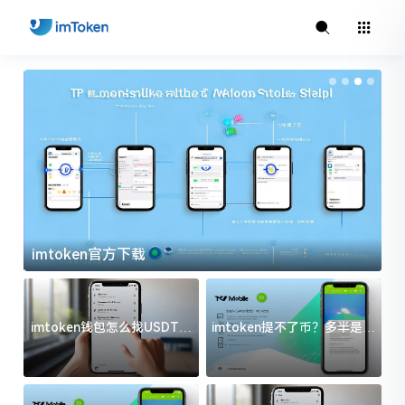
imtoken官方下载
i
imtoken钱包怎么找USDT地
imtoken提不了币？多半是这
址？三步搞定不踩坑
几件事没处理好