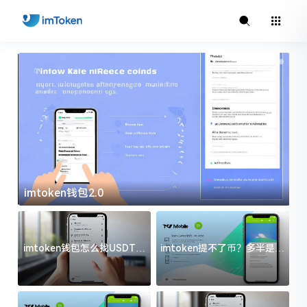
imtoken官方下载
i
imtoken钱包怎么找USDT地
imtoken提不了币？多半是这
址？三步搞定不踩坑
几件事没处理好