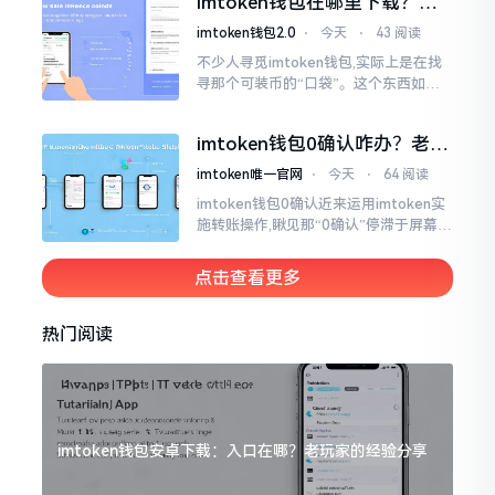
imtoken钱包在哪里下载？老
手教你几招避坑
imtoken钱包2.0
⋅
今天
⋅
43 阅读
不少人寻觅imtoken钱包,实际上是在找
寻那个可装币的“口袋”。这个东西如今
称作imToken,是个老资历的钱包,对以太
坊、比特币以及各类链上的代币予以支
imtoken钱包0确认咋办？老手
持。
教你几招快速解决
imtoken唯一官网
⋅
今天
⋅
64 阅读
imtoken钱包0确认近来运用imtoken实
施转账操作,瞅见那“0确认”停滞于屏幕之
上,内心着实颇为不是个滋味儿。此玩意
儿恰似前往银行进行排队,前方之人众多,
点击查看更多
你仅有干巴巴等待其一途。
热门阅读
imtoken钱包安卓下载：入口在哪？老玩家的经验分享