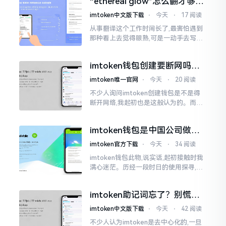
“ethereal glow”怎么翻才够味
至极点。
儿？翻译圈老油条的私房话
imtoken中文版下载
⋅
今天
⋅
17 阅读
从事翻译这个工作时间长了,最害怕遇到
那种看上去觉得眼熟,可是一动手去写就
毫无头绪的词汇。“etherealglow”就是
很典型的例子。你去查阅词典
imtoken钱包创建要断网吗？
老玩家说说真实情况
imtoken唯一官网
⋅
今天
⋅
20 阅读
不少人询问imtoken创建钱包是不是得
断开网络,我起初也是这般认为的。而后
使用了好些年才发觉,此种说法略微有些
夸张了。断网创建主要是为了防范中间
imtoken钱包是中国公司做的
人攻击
吗？一文说清楚
imtoken官方下载
⋅
今天
⋅
34 阅读
imtoken钱包此物,说实话,起初接触时我
满心迷茫。历经一段时日的使用探寻,我
才渐渐揭开其面纱,明晰其实际状况。原
来,这款钱包乃中国团队打造,其创始人为
imtoken助记词忘了？别慌，
李鹏
这招能救你
imtoken中文版下载
⋅
今天
⋅
42 阅读
不少人认为imtoken是去中心化的,一旦