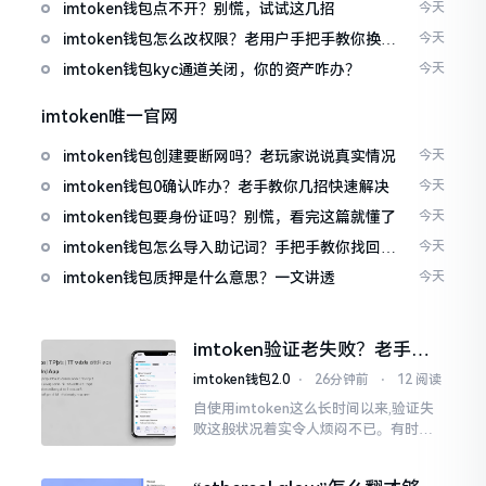
imtoken钱包点不开？别慌，试试这几招
今天
imtoken钱包怎么改权限？老用户手把手教你换主
今天
人
imtoken钱包kyc通道关闭，你的资产咋办？
今天
imtoken唯一官网
imtoken钱包创建要断网吗？老玩家说说真实情况
今天
imtoken钱包0确认咋办？老手教你几招快速解决
今天
imtoken钱包要身份证吗？别慌，看完这篇就懂了
今天
imtoken钱包怎么导入助记词？手把手教你找回资
今天
产
imtoken钱包质押是什么意思？一文讲透
今天
imtoken验证老失败？老手教
你几招搞定
imtoken钱包2.0
⋅
26分钟前
⋅
12 阅读
自使用imtoken这么长时间以来,验证失
败这般状况着实令人烦闷不已。有时急
切地想要进行转账操作,却偏偏卡在验证
那一流程环节,致使整个人的状态都低落