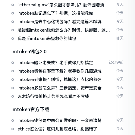
“ethereal glow”怎么翻才够味儿？翻译圈老油条
今天
的私房话
imtoken助记词忘了？别慌，这招能救你
今天
imtoken是去中心化钱包吗？看完这篇不踩坑
今天
装错假imtoken钱包怎么办？别慌，快卸载，这几
今天
招能救急
我是丘imtoken来拯救你的钱包
昨天
imtoken钱包2.0
imtoken验证老失败？老手教你几招搞定
26分钟前
imtoken钱包在哪里下载？老手教你几招避坑
今天
imtoken到账慢？别慌，搞懂这几点比啥都强
今天
imtoken多签怎么弄？三步搞定，资产更安全
今天
以太坊行情价格走势图怎么看才不亏钱
今天
imtoken官方下载
imtoken钱包是中国公司做的吗？一文说清楚
今天
ethice怎么读？这词儿到底念啥，别搞错了
今天