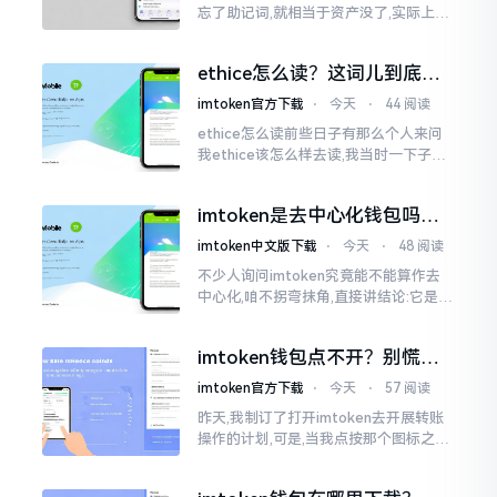
忘了助记词,就相当于资产没了,实际上这
笔账不能如此来算,重点在于你的设备是
否还存在。假设你的手机没丢,且一直处
ethice怎么读？这词儿到底念
于网络连接状态
啥，别搞错了
imtoken官方下载
⋅
今天
⋅
44 阅读
ethice怎么读前些日子有那么个人来问
我ethice该怎么样去读,我当时一下子就
愣住了,卡在那儿说不出话来。这个词瞅
着模样感觉像是ethics（伦理学）,不过
imtoken是去中心化钱包吗？
呢拼写方面却少了一个字母
看完这篇不踩坑
imtoken中文版下载
⋅
今天
⋅
48 阅读
不少人询问imtoken究竟能不能算作去
中心化,咱不拐弯抹角,直接讲结论:它是一
种“不伦不类”的混合形态。私钥诚然是
由你自己掌握在手中,这点确凿无误
imtoken钱包点不开？别慌，
试试这几招
imtoken官方下载
⋅
今天
⋅
57 阅读
昨天,我制订了打开imtoken去开展转账
操作的计划,可是,当我点按那个图标之后,
屏幕就如同陷入死机状态一样,好长一段
时间都木有一丁点反应。我不住地点击