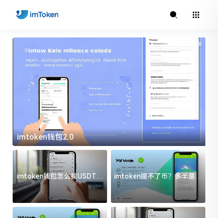
imtoken钱包2.0
i
imtoken钱包怎么找USDT地
imtoken提不了币？多半是这
址？三步搞定不踩坑
几件事没处理好