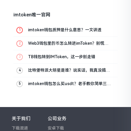
imtoken唯一官网
imtoken钱包质押是什么意思？一文讲透
Web3钱包里的币怎么转进imToken？别慌，
三步搞定
TB钱包转到IMToken，这一步别走错
比特堡特派大明星是谁？说实话，我真没搞明
白
imtoken钱包怎么买usdt？老手教你简单三步
搞定
关于我们
公司业务
下载渠道
安卓下载