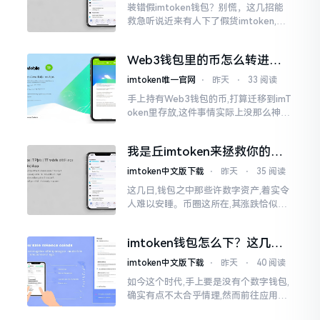
装错假imtoken钱包？别慌，这几招能
救急听说近来有人下了假货imtoken,心
里必然怦怦一跳。这事物看起来如真品
一式,图标、名字皆仿得极像,然而其中全
Web3钱包里的币怎么转进
是陷阱。
imToken？别慌，三步搞定
imtoken唯一官网
⋅
昨天
⋅
33 阅读
手上持有Web3钱包的币,打算迁移到imT
oken里存放,这件事情实际上没那么神秘
莫测。好多人一听闻“跨链”、“转账”就
心生畏惧,担心转错链导致币消失不见
我是丘imtoken来拯救你的钱
包
imtoken中文版下载
⋅
昨天
⋅
35 阅读
这几日,钱包之中那些许数字资产,着实令
人难以安睡。币圈这所在,其涨跌恰似翻
书那般迅速,昨日尚呈飘红之态，今日已
然绿得人心慌慌。众多人手中紧握着一
imtoken钱包怎么下？这几种
堆币
靠谱路子别走歪
imtoken中文版下载
⋅
昨天
⋅
40 阅读
如今这个时代,手上要是没有个数字钱包,
确实有点不太合乎情理,然而前往应用商
店搜索“imtoken”,呈现出来的结果各式