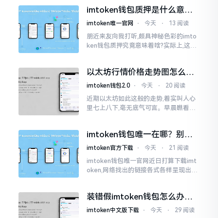
心里想着钱包它还能不能继续使用?
imtoken钱包质押是什么意
思？一文讲透
imtoken唯一官网
⋅
今天
⋅
13 阅读
朋近来友向我打听,颇具神秘色彩的imto
ken钱包质押究竟意味着啥?实际上,这一
过程的本质也就是,你把手中原来有的币
交付安排给协议展开特殊处理
以太坊行情价格走势图怎么看
才不亏钱
imtoken钱包2.0
⋅
今天
⋅
20 阅读
近期以太坊如此这般的走势,着实叫人心
里七上八下,毫无底气可言。早晨瞧看之
际还是一片通红之色,展现出良好的态势,
然而到了下午,那颜色刹那间就改变了,绿
imtoken钱包唯一在哪？别乱
得让人心里直冒慌意。
点，小心假网站
imtoken官方下载
⋅
今天
⋅
21 阅读
imtoken钱包唯一官网近日打算下载imt
oken,网络找出的链接各式各样呈现出乱
糟糟的状态,瞅着都好像是那么一股正确
的样子,然而真的敢于点击一下吗?内心一
装错假imtoken钱包怎么办？
直忐忑不安。我折腾了好些日子
别慌，快卸载，这几招能救急
imtoken中文版下载
⋅
今天
⋅
29 阅读