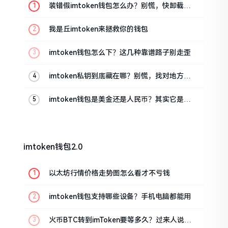
装错假imtoken钱包怎么办？别慌，快卸载，
这几招能救急
我是丘imtoken来拯救你的钱包
imtoken钱包怎么下？这几种靠谱路子别走歪
imtoken私钥到底藏在哪？别慌，找对地方才
安心
imtoken钱包是美金还是人民币？其实它是个
“多面手”
imtoken钱包2.0
以太坊行情价格走势图怎么看才不亏钱
imtoken钱包支持哪些设备？手机电脑都能用
火币BTC转到imToken要等多久？过来人说说