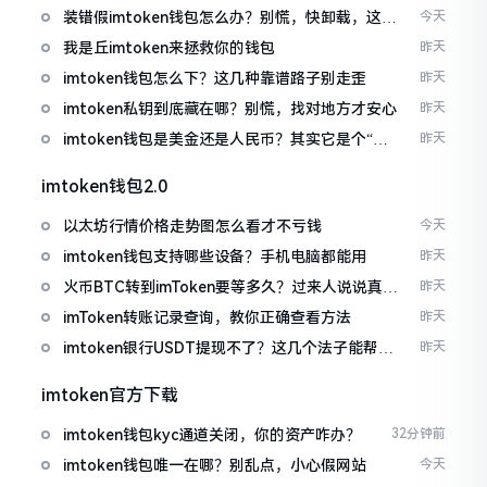
装错假imtoken钱包怎么办？别慌，快卸载，这几
今天
招能救急
我是丘imtoken来拯救你的钱包
昨天
imtoken钱包怎么下？这几种靠谱路子别走歪
昨天
imtoken私钥到底藏在哪？别慌，找对地方才安心
昨天
imtoken钱包是美金还是人民币？其实它是个“多
昨天
面手”
imtoken钱包2.0
以太坊行情价格走势图怎么看才不亏钱
今天
imtoken钱包支持哪些设备？手机电脑都能用
昨天
火币BTC转到imToken要等多久？过来人说说真实
昨天
情况
imToken转账记录查询，教你正确查看方法
昨天
imtoken银行USDT提现不了？这几个法子能帮你
昨天
搞定
imtoken官方下载
imtoken钱包kyc通道关闭，你的资产咋办？
32分钟前
imtoken钱包唯一在哪？别乱点，小心假网站
今天