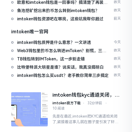
欧意和imtoken钱包是一回事吗？搞清楚了再装钱
昨天
包
鱼池挖矿挖出来的币怎么转到imtoken钱包？
昨天
imtoken钱包资源吧在哪找，这些坑我帮你趟过
前天
imtoken唯一官网
imtoken钱包质押是什么意思？一文讲透
今天
Web3钱包里的币怎么转进imToken？别慌，三步
昨天
搞定
TB钱包转到IMToken，这一步别走错
昨天
比特堡特派大明星是谁？说实话，我真没搞明白
昨天
imtoken钱包怎么买usdt？老手教你简单三步搞定
昨天
imtoken钱包kyc通道关闭，你
的资产咋办？
imtoken官方下载
⋅
32分钟前
⋅
10 阅读
先是在最近,imtoken把KYC通道给关闭
了,紧接着这事儿就在圈子里引发了轩然
大波。一大批人的第一反应是全然懵掉,