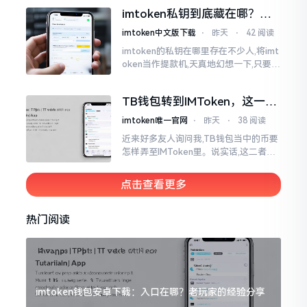
各样,实在是让人头疼不已。有些看起来
imtoken私钥到底藏在哪？别
似乎相似
慌，找对地方才安心
imtoken中文版下载
⋅
昨天
⋅
42 阅读
imtoken的私钥在哪里存在不少人,将imt
oken当作提款机,天真地幻想一下,只要把
密码输入进去了事情就会顺顺利利的。
然而,实际并不如此
TB钱包转到IMToken，这一步
别走错
imtoken唯一官网
⋅
昨天
⋅
38 阅读
近来好多友人询问我,TB钱包当中的币要
怎样弄至IMToken里。说实话,这二者皆
是钱包,并无什么高低贵贱之分,然而在操
作方面的确得细致些。好多人转着转着
点击查看更多
就迷糊了
热门阅读
imtoken钱包安卓下载：入口在哪？老玩家的经验分享