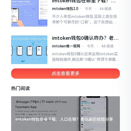
imtoken钱包在哪里下载？老
手教你几招避坑
imtoken钱包2.0
⋅
今天
⋅
44 阅读
不少人寻觅imtoken钱包,实际上是在找
寻那个可装币的“口袋”。这个东西如今
称作imToken,是个老资历的钱包,对以太
坊、比特币以及各类链上的代币予以支
imtoken钱包0确认咋办？老手
持。
教你几招快速解决
imtoken唯一官网
⋅
今天
⋅
66 阅读
imtoken钱包0确认近来运用imtoken实
施转账操作,瞅见那“0确认”停滞于屏幕之
上,内心着实颇为不是个滋味儿。此玩意
儿恰似前往银行进行排队,前方之人众多,
点击查看更多
你仅有干巴巴等待其一途。
热门阅读
imtoken钱包安卓下载：入口在哪？老玩家的经验分享