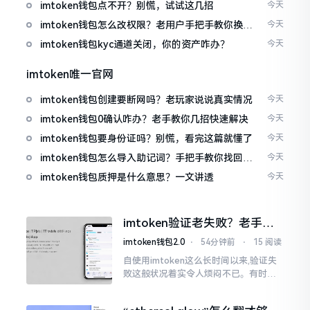
imtoken钱包点不开？别慌，试试这几招
今天
imtoken钱包怎么改权限？老用户手把手教你换主
今天
人
imtoken钱包kyc通道关闭，你的资产咋办？
今天
imtoken唯一官网
imtoken钱包创建要断网吗？老玩家说说真实情况
今天
imtoken钱包0确认咋办？老手教你几招快速解决
今天
imtoken钱包要身份证吗？别慌，看完这篇就懂了
今天
imtoken钱包怎么导入助记词？手把手教你找回资
今天
产
imtoken钱包质押是什么意思？一文讲透
今天
imtoken验证老失败？老手教
你几招搞定
imtoken钱包2.0
⋅
54分钟前
⋅
15 阅读
自使用imtoken这么长时间以来,验证失
败这般状况着实令人烦闷不已。有时急
切地想要进行转账操作,却偏偏卡在验证
那一流程环节,致使整个人的状态都低落