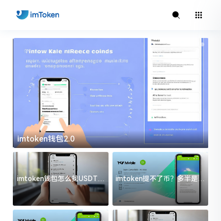
imtoken官方下载
i
imtoken钱包怎么找USDT地
imtoken提不了币？多半是这
址？三步搞定不踩坑
几件事没处理好