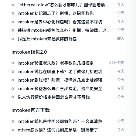
“ethereal glow”怎么翻才够味儿？翻译圈老油条
今天
的私房话
imtoken助记词忘了？别慌，这招能救你
今天
imtoken是去中心化钱包吗？看完这篇不踩坑
今天
装错假imtoken钱包怎么办？别慌，快卸载，这几
今天
招能救急
我是丘imtoken来拯救你的钱包
昨天
imtoken钱包2.0
imtoken验证老失败？老手教你几招搞定
54分钟前
imtoken钱包在哪里下载？老手教你几招避坑
今天
imtoken到账慢？别慌，搞懂这几点比啥都强
今天
imtoken多签怎么弄？三步搞定，资产更安全
今天
以太坊行情价格走势图怎么看才不亏钱
今天
imtoken官方下载
imtoken钱包是中国公司做的吗？一文说清楚
今天
ethice怎么读？这词儿到底念啥，别搞错了
今天