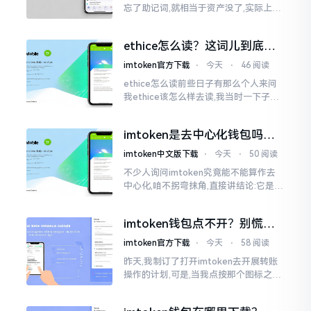
忘了助记词,就相当于资产没了,实际上这
笔账不能如此来算,重点在于你的设备是
否还存在。假设你的手机没丢,且一直处
ethice怎么读？这词儿到底念
于网络连接状态
啥，别搞错了
imtoken官方下载
⋅
今天
⋅
46 阅读
ethice怎么读前些日子有那么个人来问
我ethice该怎么样去读,我当时一下子就
愣住了,卡在那儿说不出话来。这个词瞅
着模样感觉像是ethics（伦理学）,不过
imtoken是去中心化钱包吗？
呢拼写方面却少了一个字母
看完这篇不踩坑
imtoken中文版下载
⋅
今天
⋅
50 阅读
不少人询问imtoken究竟能不能算作去
中心化,咱不拐弯抹角,直接讲结论:它是一
种“不伦不类”的混合形态。私钥诚然是
由你自己掌握在手中,这点确凿无误
imtoken钱包点不开？别慌，
试试这几招
imtoken官方下载
⋅
今天
⋅
58 阅读
昨天,我制订了打开imtoken去开展转账
操作的计划,可是,当我点按那个图标之后,
屏幕就如同陷入死机状态一样,好长一段
时间都木有一丁点反应。我不住地点击