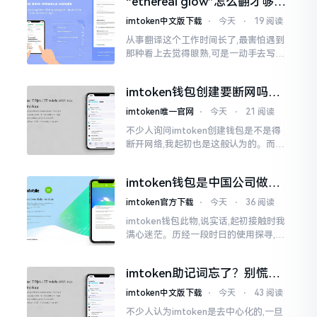
“ethereal glow”怎么翻才够味
至极点。
儿？翻译圈老油条的私房话
imtoken中文版下载
⋅
今天
⋅
19 阅读
从事翻译这个工作时间长了,最害怕遇到
那种看上去觉得眼熟,可是一动手去写就
毫无头绪的词汇。“etherealglow”就是
很典型的例子。你去查阅词典
imtoken钱包创建要断网吗？
老玩家说说真实情况
imtoken唯一官网
⋅
今天
⋅
21 阅读
不少人询问imtoken创建钱包是不是得
断开网络,我起初也是这般认为的。而后
使用了好些年才发觉,此种说法略微有些
夸张了。断网创建主要是为了防范中间
imtoken钱包是中国公司做的
人攻击
吗？一文说清楚
imtoken官方下载
⋅
今天
⋅
36 阅读
imtoken钱包此物,说实话,起初接触时我
满心迷茫。历经一段时日的使用探寻,我
才渐渐揭开其面纱,明晰其实际状况。原
来,这款钱包乃中国团队打造,其创始人为
imtoken助记词忘了？别慌，
李鹏
这招能救你
imtoken中文版下载
⋅
今天
⋅
43 阅读
不少人认为imtoken是去中心化的,一旦