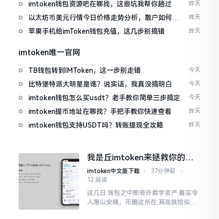
imtoken钱包资源吧在哪找，这些坑我帮你趟过
昨天
以太坊币美元行情今日价格走势分析，散户如何避
昨天
免追涨杀跌被套牢
苹果手机给imToken钱包充值，这几步别搞错
昨天
imtoken唯一官网
TB钱包转到IMToken，这一步别走错
今天
比特堡特派大明星是谁？说实话，我真没搞明白
今天
imtoken钱包怎么买usdt？老手教你简单三步搞定
今天
imtoken提币地址在哪找？手把手教你快速查看
昨天
imtoken钱包支持USDT吗？转账提现全攻略
昨天
我是丘imtoken来拯救你的钱
包
imtoken中文版下载
⋅
37分钟前
⋅
12 阅读
这几日,钱包之中那些许数字资产,着实令
人难以安睡。币圈这所在,其涨跌恰似翻
书那般迅速,昨日尚呈飘红之态，今日已