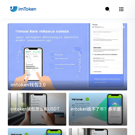
imtoken钱包2.0
i
imtoken钱包怎么找USDT地
imtoken提不了币？多半是这
址？三步搞定不踩坑
几件事没处理好