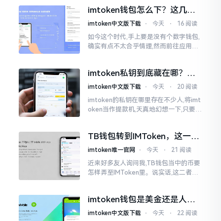
然绿得人心慌慌。众多人手中紧握着一
imtoken钱包怎么下？这几种
堆币
靠谱路子别走歪
imtoken中文版下载
⋅
今天
⋅
16 阅读
如今这个时代,手上要是没有个数字钱包,
确实有点不太合乎情理,然而前往应用商
店搜索“imtoken”,呈现出来的结果各式
各样,实在是让人头疼不已。有些看起来
imtoken私钥到底藏在哪？别
似乎相似
慌，找对地方才安心
imtoken中文版下载
⋅
今天
⋅
20 阅读
imtoken的私钥在哪里存在不少人,将imt
oken当作提款机,天真地幻想一下,只要把
密码输入进去了事情就会顺顺利利的。
然而,实际并不如此
TB钱包转到IMToken，这一步
别走错
imtoken唯一官网
⋅
今天
⋅
21 阅读
近来好多友人询问我,TB钱包当中的币要
怎样弄至IMToken里。说实话,这二者皆
是钱包,并无什么高低贵贱之分,然而在操
作方面的确得细致些。好多人转着转着
imtoken钱包是美金还是人民
就迷糊了
币？其实它是个“多面手”
imtoken中文版下载
⋅
今天
⋅
22 阅读