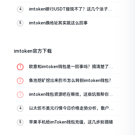
imtoken银行USDT提现不了？这几个法子能
帮你搞定
imtoken换地址其实就这么回事
imtoken官方下载
欧意和imtoken钱包是一回事吗？搞清楚了再
装钱包
鱼池挖矿挖出来的币怎么转到imtoken钱包？
imtoken钱包资源吧在哪找，这些坑我帮你趟
过
以太坊币美元行情今日价格走势分析，散户如
何避免追涨杀跌被套牢
苹果手机给imToken钱包充值，这几步别搞错