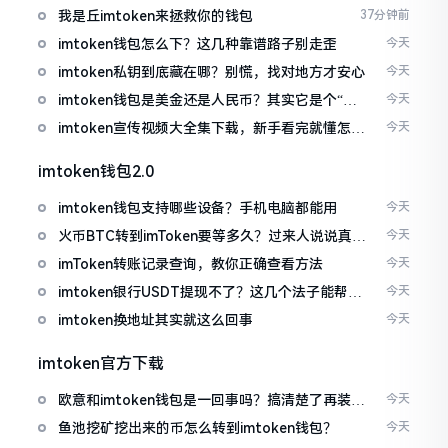
我是丘imtoken来拯救你的钱包
37分钟前
imtoken钱包怎么下？这几种靠谱路子别走歪
今天
imtoken私钥到底藏在哪？别慌，找对地方才安心
今天
imtoken钱包是美金还是人民币？其实它是个“多
今天
面手”
imtoken宣传视频大全集下载，新手看完就懂怎么
今天
用
imtoken钱包2.0
imtoken钱包支持哪些设备？手机电脑都能用
今天
火币BTC转到imToken要等多久？过来人说说真实
今天
情况
imToken转账记录查询，教你正确查看方法
今天
imtoken银行USDT提现不了？这几个法子能帮你
今天
搞定
imtoken换地址其实就这么回事
今天
imtoken官方下载
欧意和imtoken钱包是一回事吗？搞清楚了再装钱
今天
包
鱼池挖矿挖出来的币怎么转到imtoken钱包？
今天