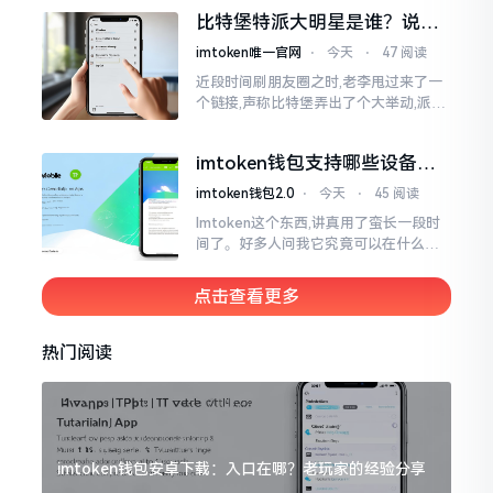
一母体渊源所致的关联。而后随着时间
比特堡特派大明星是谁？说实
推移才逐渐明晰
话，我真没搞明白
imtoken唯一官网
⋅
今天
⋅
47 阅读
近段时间刷朋友圈之时,老李甩过来了一
个链接,声称比特堡弄出了个大举动,派遣
了个不知什么样明星前来站台。我点击
进入查看,哎呀不得了,满屏幕都是“重
imtoken钱包支持哪些设备？
磅”、“首发”、“独家”
手机电脑都能用
imtoken钱包2.0
⋅
今天
⋅
45 阅读
Imtoken这个东西,讲真用了蛮长一段时
间了。好多人问我它究竟可以在什么设
备上运行,今天就来谈谈这个事情。从手
机这一介面来说,iOS系统跟安卓系统都
点击查看更多
给予支持
热门阅读
imtoken钱包安卓下载：入口在哪？老玩家的经验分享