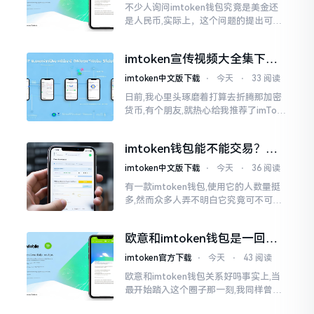
不少人询问imtoken钱包究竟是美金还
是人民币,实际上，这个问题的提出可谓
是有些“外行人”的意味了。imtoken根本
就不会去发行属于自身的货币,它仅仅是
imtoken宣传视频大全集下
一个“钱包”而已
载，新手看完就懂怎么用
imtoken中文版下载
⋅
今天
⋅
33 阅读
日前,我心里头琢磨着打算去折腾那加密
货币,有个朋友,就热心给我推荐了imTok
en,还着重讲这可是个老资格的钱包哩。
之后,我去到网上搜索了一番,嘿
imtoken钱包能不能交易？一
文说清楚
imtoken中文版下载
⋅
今天
⋅
36 阅读
有一款imtoken钱包,使用它的人数量挺
多,然而众多人弄不明白它究竟可不可以
进行交易。说实话,此问题问得很实在。
钱包和交易所原本就是不同的事物,像是
欧意和imtoken钱包是一回事
存钱罐与菜市场那般
吗？搞清楚了再装钱包
imtoken官方下载
⋅
今天
⋅
43 阅读
欧意和imtoken钱包关系好吗事实上,当
最开始踏入这个圈子那一刻,我同样曾因
这两者之名而陷入困惑,觉得好似有着同