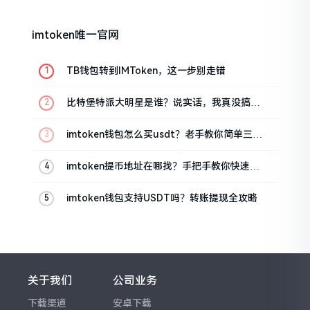
imtoken唯一官网
TB钱包转到IMToken，这一步别走错
比特堡特派大明星是谁？说实话，我真没搞明
白
imtoken钱包怎么买usdt？老手教你简单三步
搞定
imtoken提币地址在哪找？手把手教你快速查
看
imtoken钱包支持USDT吗？转账提现全攻略
关于我们
公司业务
下载渠道
安卓下载