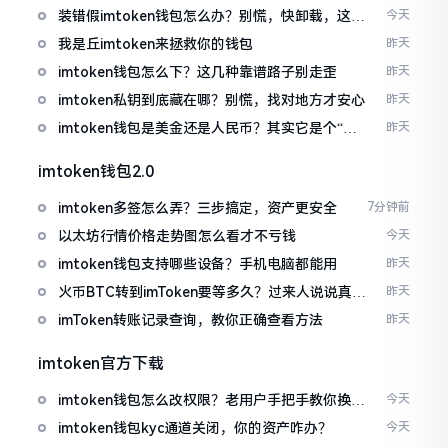
装错假imtoken钱包怎么办？别慌，快卸载，这几
今天
招能救急
我是丘imtoken来拯救你的钱包
昨天
imtoken钱包怎么下？这几种靠谱路子别走歪
昨天
imtoken私钥到底藏在哪？别慌，找对地方才安心
昨天
imtoken钱包是美金还是人民币？其实它是个“多
昨天
面手”
imtoken钱包2.0
imtoken多签怎么弄？三步搞定，资产更安全
7分钟前
以太坊行情价格走势图怎么看才不亏钱
今天
imtoken钱包支持哪些设备？手机电脑都能用
昨天
火币BTC转到imToken要等多久？过来人说说真实
昨天
情况
imToken转账记录查询，教你正确查看方法
昨天
imtoken官方下载
imtoken钱包怎么改权限？老用户手把手教你换主
今天
人
imtoken钱包kyc通道关闭，你的资产咋办？
今天