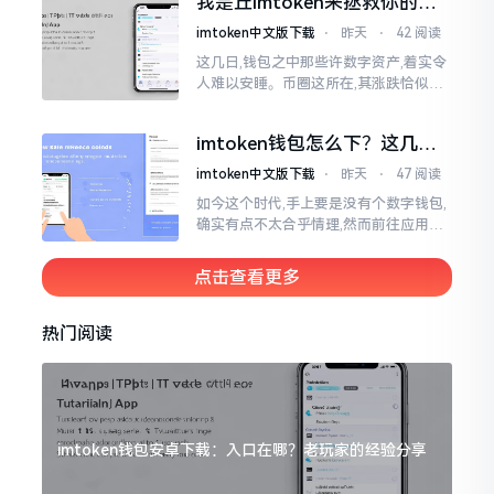
我是丘imtoken来拯救你的钱
包
imtoken中文版下载
⋅
昨天
⋅
42 阅读
这几日,钱包之中那些许数字资产,着实令
人难以安睡。币圈这所在,其涨跌恰似翻
书那般迅速,昨日尚呈飘红之态，今日已
然绿得人心慌慌。众多人手中紧握着一
imtoken钱包怎么下？这几种
堆币
靠谱路子别走歪
imtoken中文版下载
⋅
昨天
⋅
47 阅读
如今这个时代,手上要是没有个数字钱包,
确实有点不太合乎情理,然而前往应用商
店搜索“imtoken”,呈现出来的结果各式
各样,实在是让人头疼不已。有些看起来
点击查看更多
似乎相似
热门阅读
imtoken钱包安卓下载：入口在哪？老玩家的经验分享