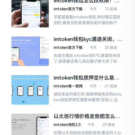
imtoken钱包怎么改权限？老
上就是给资产增添一道保障
用户手把手教你换主人
imtoken官方下载
⋅
今天
⋅
12 阅读
手里紧握着imtoken钱包,有时确实蛮别
扭的,像是当初是老婆协助开通的账户呢,
如今想要自行掌控权力,又或者公司账户
打算更换法定代表人
imtoken钱包kyc通道关闭，你
的资产咋办？
imtoken官方下载
⋅
今天
⋅
20 阅读
先是在最近,imtoken把KYC通道给关闭
了,紧接着这事儿就在圈子里引发了轩然
大波。一大批人的第一反应是全然懵掉,
心里想着钱包它还能不能继续使用?
imtoken钱包质押是什么意
思？一文讲透
imtoken唯一官网
⋅
今天
⋅
21 阅读
朋近来友向我打听,颇具神秘色彩的imto
ken钱包质押究竟意味着啥?实际上,这一
过程的本质也就是,你把手中原来有的币
交付安排给协议展开特殊处理
以太坊行情价格走势图怎么看
才不亏钱
imtoken钱包2.0
⋅
今天
⋅
29 阅读
近期以太坊如此这般的走势,着实叫人心