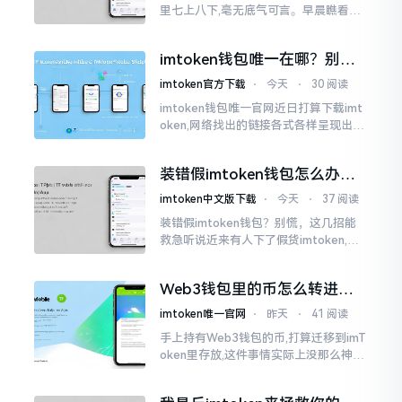
里七上八下,毫无底气可言。早晨瞧看之
际还是一片通红之色,展现出良好的态势,
然而到了下午,那颜色刹那间就改变了,绿
imtoken钱包唯一在哪？别乱
得让人心里直冒慌意。
点，小心假网站
imtoken官方下载
⋅
今天
⋅
30 阅读
imtoken钱包唯一官网近日打算下载imt
oken,网络找出的链接各式各样呈现出乱
糟糟的状态,瞅着都好像是那么一股正确
的样子,然而真的敢于点击一下吗?内心一
装错假imtoken钱包怎么办？
直忐忑不安。我折腾了好些日子
别慌，快卸载，这几招能救急
imtoken中文版下载
⋅
今天
⋅
37 阅读
装错假imtoken钱包？别慌，这几招能
救急听说近来有人下了假货imtoken,心
里必然怦怦一跳。这事物看起来如真品
一式,图标、名字皆仿得极像,然而其中全
Web3钱包里的币怎么转进
是陷阱。
imToken？别慌，三步搞定
imtoken唯一官网
⋅
昨天
⋅
41 阅读
手上持有Web3钱包的币,打算迁移到imT
oken里存放,这件事情实际上没那么神秘
莫测。好多人一听闻“跨链”、“转账”就
心生畏惧,担心转错链导致币消失不见