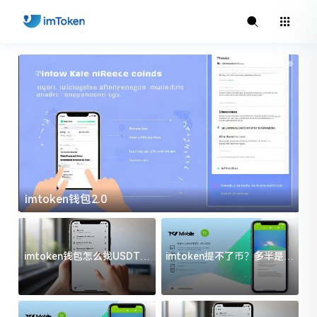
imtoken钱包2.0
i
imtoken钱包怎么找USDT地
imtoken提不了币？多半是这
址？三步搞定不踩坑
几件事没处理好