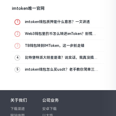
imtoken唯一官网
imtoken钱包质押是什么意思？一文讲透
Web3钱包里的币怎么转进imToken？别慌，
三步搞定
TB钱包转到IMToken，这一步别走错
比特堡特派大明星是谁？说实话，我真没搞明
白
imtoken钱包怎么买usdt？老手教你简单三步
搞定
关于我们
公司业务
下载渠道
安卓下载
网站地图
以太坊