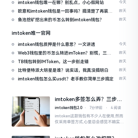
imtoken钱包唯一在哪？别乱点，小心假网站
今天
欧意和imtoken钱包是一回事吗？搞清楚了再装钱
昨天
包
鱼池挖矿挖出来的币怎么转到imtoken钱包？
昨天
imtoken唯一官网
imtoken钱包质押是什么意思？一文讲透
今天
Web3钱包里的币怎么转进imToken？别慌，三步
昨天
搞定
TB钱包转到IMToken，这一步别走错
昨天
比特堡特派大明星是谁？说实话，我真没搞明白
昨天
imtoken钱包怎么买usdt？老手教你简单三步搞定
昨天
imtoken多签怎么弄？三步搞
定，资产更安全
imtoken钱包2.0
⋅
7分钟前
⋅
4 阅读
imtoken这款钱包有不少人在使用,然而
仅采用单签方式,心里总会感觉不踏实。
要是手机不慎丢失、私钥意外泄露,那就
真如同处于全然暴露状态了。多签实际