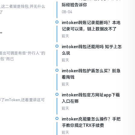
际经验告诉你
话,这二者皆是钱包,并无什么
了
08-04
imtoken转账记录能删吗？本地
记录可以清，链上数据改不了
”
前天
imtoken钱包还能用吗 知乎上怎
么说
提出可谓是有些“外行人”的
钱包”而已
前天
imtoken钱包护盾怎么买？别急
着掏钱
前天
imtoken钱包官方网址app下载
imToken,还着重讲这可
入口在哪
前天
imtoken充能量怎么操作？手把
手教你搞定TRX手续费
前天