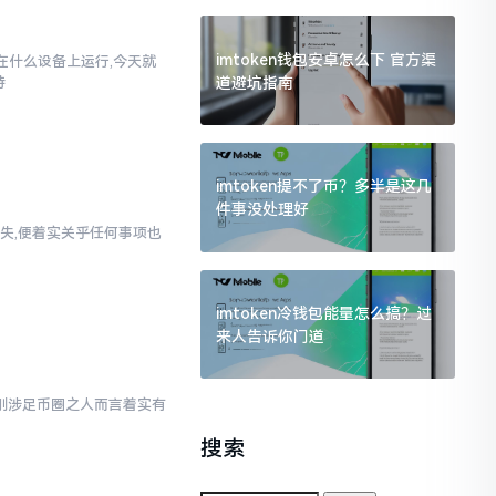
imtoken钱包安卓怎么下 官方渠
以在什么设备上运行,今天就
道避坑指南
持
imtoken提不了币？多半是这几
件事没处理好
失,便着实关乎任何事项也
imtoken冷钱包能量怎么搞？过
来人告诉你门道
对于刚涉足币圈之人而言着实有
搜索