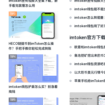
imtoken宣传视
imtoken宣传视频大全集下载，新
手看完就懂怎么用
imtoken钱包能不
TOP3
imtoken怎么转能
imtoken钱包用
imtoken官方下
HECO链提币到imToken怎么操
欧意和imtoken
作？手把手教你轻松完成转账
鱼池挖矿挖出来的币怎
TOP4
imtoken钱包资
以太坊币美元行情今
套牢
苹果手机给imTok
imtoken钱包护盾怎么买？别急着
掏钱
TOP5