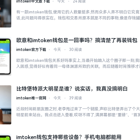
imtoken中文版下载
⋅
今天
⋅
24 阅读
有一款imtoken钱包,使用它的人数量挺多,然而众多人弄不明白它
话,此问题问得很实在。钱包和交易所原本就是不同的事物,像是存钱
欧意和imtoken钱包是一回事吗？搞清楚了再装钱包
imtoken官方下载
⋅
今天
⋅
30 阅读
欧意和imtoken钱包关系好吗事实上,当最开始踏入这个圈子那一刻
入困惑,觉得好似有着同一母体渊源所致的关联。而后随着时间推移才
比特堡特派大明星是谁？说实话，我真没搞明白
imtoken唯一官网
⋅
今天
⋅
39 阅读
近段时间刷朋友圈之时,老李甩过来了一个链接,声称比特堡弄出了个大
明星前来站台。我点击进入查看,哎呀不得了,满屏幕都是“重磅”、“首发
imtoken钱包支持哪些设备？手机电脑都能用