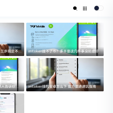
址？三步搞定不踩
imtoken提不了币？多半是这几件事没处理好
i
过来人告诉你门
imtoken钱包安卓怎么下 官方渠道避坑指南