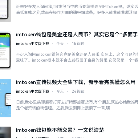
近来好多友人询问我,TB钱包当中的币要怎样弄至IMToken里。说实
高低贵贱之分,然而在操作方面的确得细致些。好多人转着转着就迷糊
imtoken钱包是美金还是人民币？其实它是个“多面手
imtoken中文版下载
⋅
今天
⋅
15 阅读
不少人询问imtoken钱包究竟是美金还是人民币,实际上，这个问题的
意味了。imtoken根本就不会去发行属于自身的货币,它仅仅是一个“
imtoken宣传视频大全集下载，新手看完就懂怎么用
imtoken中文版下载
⋅
今天
⋅
24 阅读
日前,我心里头琢磨着打算去折腾那加密货币,有个朋友,就热心给我推荐了
是个老资格的钱包哩。之后,我去到网上搜索了一番,嘿
imtoken钱包能不能交易？一文说清楚