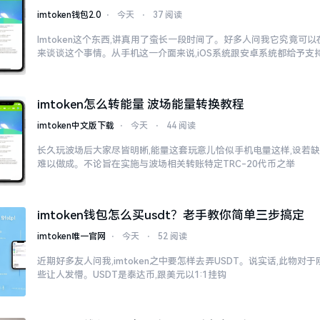
imtoken钱包2.0
⋅
今天
⋅
37 阅读
Imtoken这个东西,讲真用了蛮长一段时间了。好多人问我它究竟可
来谈谈这个事情。从手机这一介面来说,iOS系统跟安卓系统都给予支
imtoken怎么转能量 波场能量转换教程
imtoken中文版下载
⋅
今天
⋅
44 阅读
长久玩波场后大家尽皆明晰,能量这套玩意儿恰似手机电量这样,设若缺
难以做成。不论旨在实施与波场相关转账特定TRC-20代币之举
imtoken钱包怎么买usdt？老手教你简单三步搞定
imtoken唯一官网
⋅
今天
⋅
52 阅读
近期好多友人问我,imtoken之中要怎样去弄USDT。说实话,此物
些让人发懵。USDT是泰达币,跟美元以1:1挂钩