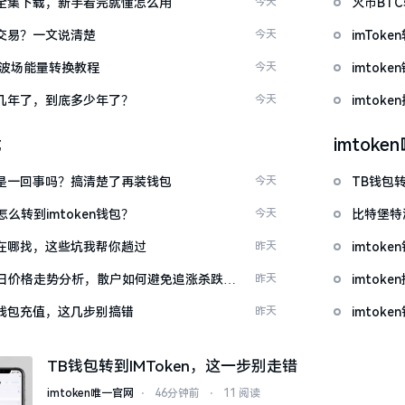
频大全集下载，新手看完就懂怎么用
今天
火币BT
能交易？一文说清楚
今天
imTo
量 波场能量转换教程
今天
imto
了好几年了，到底多少年了？
今天
imtok
载
imtok
钱包是一回事吗？搞清楚了再装钱包
今天
TB钱包转
么转到imtoken钱包？
今天
比特堡特
源吧在哪找，这些坑我帮你趟过
昨天
imtok
日价格走势分析，散户如何避免追涨杀跌被
昨天
imto
en钱包充值，这几步别搞错
昨天
imtok
TB钱包转到IMToken，这一步别走错
imtoken唯一官网
⋅
46分钟前
⋅
11 阅读