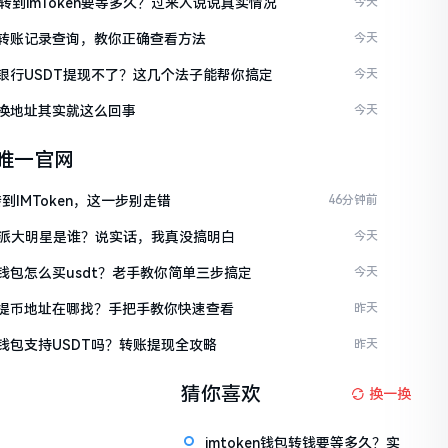
C转到imToken要等多久？过来人说说真实情况
今天
ken转账记录查询，教你正确查看方法
今天
ken银行USDT提现不了？这几个法子能帮你搞定
今天
en换地址其实就这么回事
今天
en唯一官网
到IMToken，这一步别走错
46分钟前
派大明星是谁？说实话，我真没搞明白
今天
en钱包怎么买usdt？老手教你简单三步搞定
今天
ken提币地址在哪找？手把手教你快速查看
昨天
en钱包支持USDT吗？转账提现全攻略
昨天
猜你喜欢
换一换
imtoken钱包转钱要等多久？实