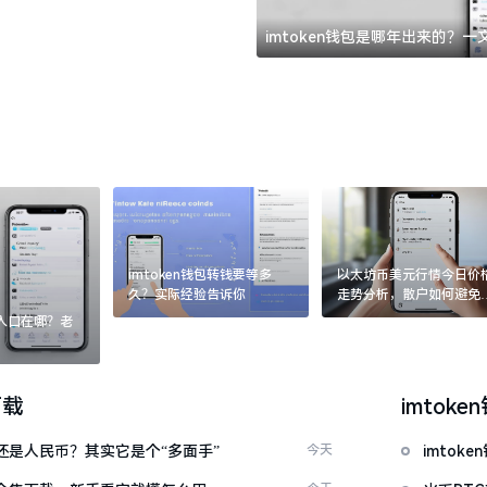
imtoken钱包是哪年出来的？
imtoken钱包转钱要等多
以太坊币美元行情今日价
久？实际经验告诉你
走势分析，散户如何避免
涨杀跌被套牢
：入口在哪？老
下载
imtoke
金还是人民币？其实它是个“多面手”
今天
imto