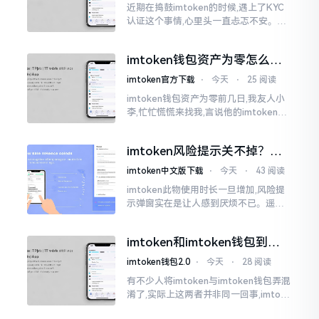
近期在捣鼓imtoken的时候,遇上了KYC
认证这个事情,心里头一直忐忑不安。B
级认证究竟得等多长时间?我四处查找了
一番,也向几位玩币的朋友打听了下,大家
imtoken钱包资产为零怎么找
说的都不一样
回？老张教你几招
imtoken官方下载
⋅
今天
⋅
25 阅读
imtoken钱包资产为零前几日,我友人小
李,忙忙慌慌来找我,言说他的imtoken钱
包蓦地资产化为零了,他整个人那一刻俱
都懵掉了,此种状况实际上是较为常见的,
imtoken风险提示关不掉？老
莫要惊慌,暂且别急着去砸手机。
手教你几招
imtoken中文版下载
⋅
今天
⋅
43 阅读
imtoken此物使用时长一旦增加,风险提
示弹窗实在是让人感到厌烦不已。遥想
当初我刚开始接触它那时候,每一回开展
转账操作,都会蹦出一连串警告信息,弄得
imtoken和imtoken钱包到底
人心里慌慌张张的。
啥区别 一文说清楚
imtoken钱包2.0
⋅
今天
⋅
28 阅读
有不少人将imtoken与imtoken钱包弄混
淆了,实际上这两者并非同一回事,imtoke
n乃是一个公司的名称,imtoken钱包则是