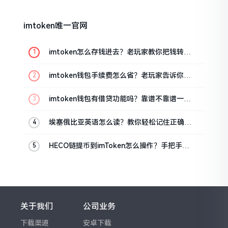
imtoken唯一官网
imtoken怎么存钱进去？老玩家教你把钱转进
钱包
imtoken钱包手续费怎么省？老玩家告诉你几
个实在招
imtoken钱包有借贷功能吗？靠谱不靠谱一文
说清楚
埃塞俄比亚英语怎么读？教你轻松记住正确发
音
HECO链提币到imToken怎么操作？手把手教
你轻松完成转账
关于我们
公司业务
下载渠道
安卓下载