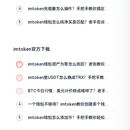
私钥
imtoken充能量怎么操作？手把手教你搞定
TRX手续费
imtoken钱包怎么纯净买卖匹配？老手告诉你
门道
imtoken官方下载
imtoken钱包资产为零怎么找回？老张教你几
招
imtoken里USDT怎么换成TRX？手把手教你
转成波场币
BTC今日行情：美元计价跌成啥样了？老手教
你咋看
一个钱包不够用？imtoken教你创建多个钱包
管理资产
imtoken钱包怎么添加币？手把手教你轻松搞
定