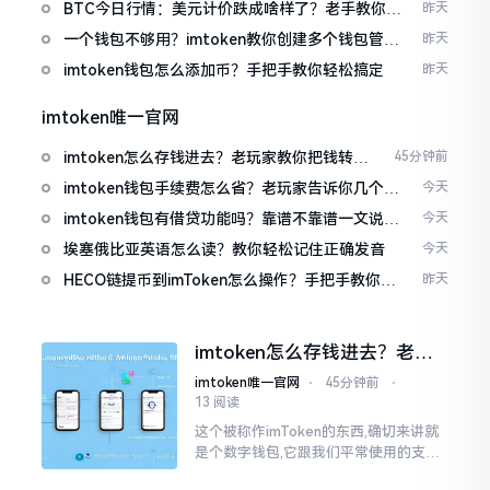
波场币
BTC今日行情：美元计价跌成啥样了？老手教你咋
昨天
看
一个钱包不够用？imtoken教你创建多个钱包管理
昨天
资产
imtoken钱包怎么添加币？手把手教你轻松搞定
昨天
imtoken唯一官网
imtoken怎么存钱进去？老玩家教你把钱转进
45分钟前
钱包
imtoken钱包手续费怎么省？老玩家告诉你几个实
今天
在招
imtoken钱包有借贷功能吗？靠谱不靠谱一文说清
今天
楚
埃塞俄比亚英语怎么读？教你轻松记住正确发音
今天
HECO链提币到imToken怎么操作？手把手教你轻
昨天
松完成转账
imtoken怎么存钱进去？老玩
家教你把钱转进钱包
imtoken唯一官网
⋅
45分钟前
⋅
13 阅读
这个被称作imToken的东西,确切来讲就
是个数字钱包,它跟我们平常使用的支付
宝、微信有所不同,其本身没办法直接进