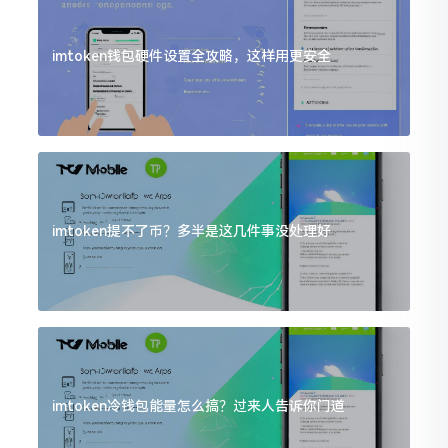
imtoken钱包硬件设置全攻略，这样用更安全
imtoken提不了币？多半是这几件事没处理好
imtoken冷钱包能量怎么搞？过来人告诉你门道