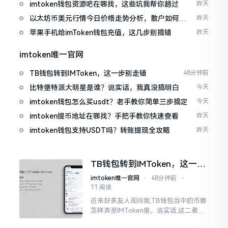
imtoken钱包资源吧在哪找，这些坑我帮你趟过
昨天
以太坊币美元行情今日价格走势分析，散户如何避
昨天
免追涨杀跌被套牢
苹果手机给imToken钱包充值，这几步别搞错
昨天
imtoken唯一官网
TB钱包转到IMToken，这一步别走错
48分钟前
比特堡特派大明星是谁？说实话，我真没搞明白
今天
imtoken钱包怎么买usdt？老手教你简单三步搞定
今天
imtoken提币地址在哪找？手把手教你快速查看
昨天
imtoken钱包支持USDT吗？转账提现全攻略
昨天
TB钱包转到IMToken，这一步
别走错
imtoken唯一官网
⋅
48分钟前
⋅
11 阅读
近来好多友人询问我,TB钱包当中的币要
怎样弄至IMToken里。说实话,这二者皆
是钱包,并无什么高低贵贱之分,然而在操