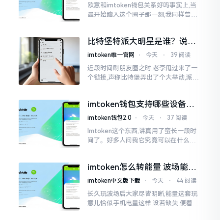
欧意和imtoken钱包关系好吗事实上,当
最开始踏入这个圈子那一刻,我同样曾因
这两者之名而陷入困惑,觉得好似有着同
一母体渊源所致的关联。而后随着时间
比特堡特派大明星是谁？说实
推移才逐渐明晰
话，我真没搞明白
imtoken唯一官网
⋅
今天
⋅
39 阅读
近段时间刷朋友圈之时,老李甩过来了一
个链接,声称比特堡弄出了个大举动,派遣
了个不知什么样明星前来站台。我点击
进入查看,哎呀不得了,满屏幕都是“重
imtoken钱包支持哪些设备？
磅”、“首发”、“独家”
手机电脑都能用
imtoken钱包2.0
⋅
今天
⋅
37 阅读
Imtoken这个东西,讲真用了蛮长一段时
间了。好多人问我它究竟可以在什么设
备上运行,今天就来谈谈这个事情。从手
机这一介面来说,iOS系统跟安卓系统都
imtoken怎么转能量 波场能量
给予支持
转换教程
imtoken中文版下载
⋅
今天
⋅
44 阅读
长久玩波场后大家尽皆明晰,能量这套玩
意儿恰似手机电量这样,设若缺失,便着实
关乎任何事项也难以做成。不论旨在实