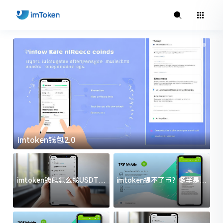
imtoken钱包2.0
i
imtoken钱包怎么找USDT地
imtoken提不了币？多半是这
址？三步搞定不踩坑
几件事没处理好