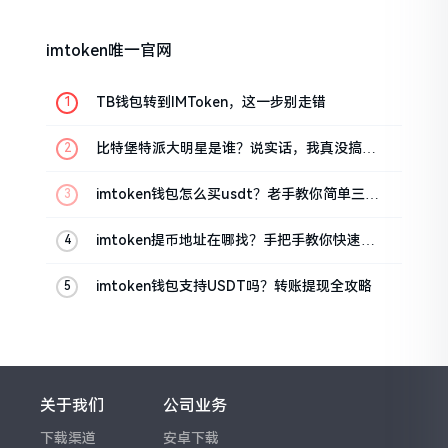
imtoken唯一官网
TB钱包转到IMToken，这一步别走错
比特堡特派大明星是谁？说实话，我真没搞明
白
imtoken钱包怎么买usdt？老手教你简单三步
搞定
imtoken提币地址在哪找？手把手教你快速查
看
imtoken钱包支持USDT吗？转账提现全攻略
关于我们
公司业务
下载渠道
安卓下载