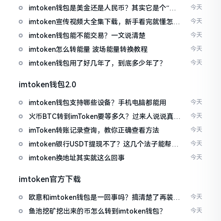
imtoken钱包是美金还是人民币？其实它是个“多
今天
面手”
imtoken宣传视频大全集下载，新手看完就懂怎么
今天
用
imtoken钱包能不能交易？一文说清楚
今天
imtoken怎么转能量 波场能量转换教程
今天
imtoken钱包用了好几年了，到底多少年了？
今天
imtoken钱包2.0
imtoken钱包支持哪些设备？手机电脑都能用
今天
火币BTC转到imToken要等多久？过来人说说真实
今天
情况
imToken转账记录查询，教你正确查看方法
今天
imtoken银行USDT提现不了？这几个法子能帮你
今天
搞定
imtoken换地址其实就这么回事
今天
imtoken官方下载
欧意和imtoken钱包是一回事吗？搞清楚了再装钱
今天
包
鱼池挖矿挖出来的币怎么转到imtoken钱包？
今天