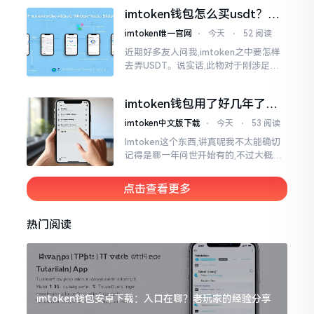
施与波场相关转账特定TRC-20代币之举
imtoken钱包怎么买usdt？老
手教你简单三步搞定
imtoken唯一官网
⋅
今天
⋅
52 阅读
近期好多友人问我,imtoken之中要怎样
去弄USDT。说实话,此物对于刚涉足币
圈之人而言着实有些让人发懵。USDT是
泰达币,跟美元以1:1挂钩
imtoken钱包用了好几年了，
到底多少年了？
imtoken中文版下载
⋅
今天
⋅
53 阅读
Imtoken这个东西,讲真呢我不太能确切
记得是哪一年问世开始有的,不过大概在
2016年、2017年那个时候就开始活跃
变得热门起来了,一直到现如今大概差不
点击查看更多
多快要十年的时间了。
热门阅读
imtoken钱包安卓下载：入口在哪？老玩家的经验分享