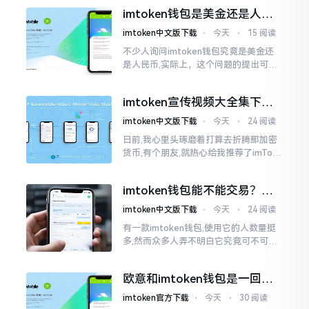
作方面的确得细致些。好多人转着转着
imtoken钱包是美金还是人民
就迷糊了
币？其实它是个“多面手”
imtoken中文版下载
⋅
今天
⋅
15 阅读
不少人询问imtoken钱包究竟是美金还
是人民币,实际上，这个问题的提出可谓
是有些“外行人”的意味了。imtoken根本
就不会去发行属于自身的货币,它仅仅是
imtoken宣传视频大全集下
一个“钱包”而已
载，新手看完就懂怎么用
imtoken中文版下载
⋅
今天
⋅
24 阅读
日前,我心里头琢磨着打算去折腾那加密
货币,有个朋友,就热心给我推荐了imTok
en,还着重讲这可是个老资格的钱包哩。
之后,我去到网上搜索了一番,嘿
imtoken钱包能不能交易？一
文说清楚
imtoken中文版下载
⋅
今天
⋅
24 阅读
有一款imtoken钱包,使用它的人数量挺
多,然而众多人弄不明白它究竟可不可以
进行交易。说实话,此问题问得很实在。
钱包和交易所原本就是不同的事物,像是
欧意和imtoken钱包是一回事
存钱罐与菜市场那般
吗？搞清楚了再装钱包
imtoken官方下载
⋅
今天
⋅
30 阅读