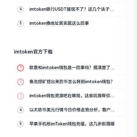
imtoken银行USDT提现不了？这几个法子能
帮你搞定
imtoken换地址其实就这么回事
imtoken官方下载
欧意和imtoken钱包是一回事吗？搞清楚了再
装钱包
鱼池挖矿挖出来的币怎么转到imtoken钱包？
imtoken钱包资源吧在哪找，这些坑我帮你趟
过
以太坊币美元行情今日价格走势分析，散户如
何避免追涨杀跌被套牢
苹果手机给imToken钱包充值，这几步别搞错