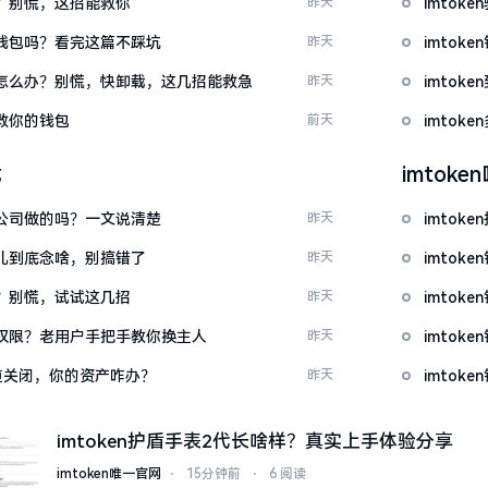
忘了？别慌，这招能救你
昨天
imto
心化钱包吗？看完这篇不踩坑
昨天
imto
钱包怎么办？别慌，快卸载，这几招能救急
昨天
imto
拯救你的钱包
前天
imto
载
imtok
中国公司做的吗？一文说清楚
昨天
imto
这词儿到底念啥，别搞错了
昨天
imtok
不开？别慌，试试这几招
昨天
imtok
么改权限？老用户手把手教你换主人
昨天
imtok
c通道关闭，你的资产咋办？
昨天
imto
imtoken护盾手表2代长啥样？真实上手体验分享
imtoken唯一官网
⋅
15分钟前
⋅
6 阅读