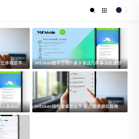
址？三步搞定不踩
imtoken提不了币？多半是这几件事没处理好
i
过来人告诉你门
imtoken钱包安卓怎么下 官方渠道避坑指南