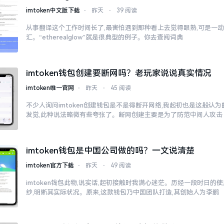
imtoken中文版下载
⋅
昨天
⋅
39 阅读
从事翻译这个工作时间长了,最害怕遇到那种看上去觉得眼熟,可是一
汇。“etherealglow”就是很典型的例子。你去查阅词典
imtoken钱包创建要断网吗？老玩家说说真实情况
imtoken唯一官网
⋅
昨天
⋅
45 阅读
不少人询问imtoken创建钱包是不是得断开网络,我起初也是这般认
发觉,此种说法略微有些夸张了。断网创建主要是为了防范中间人攻击
imtoken钱包是中国公司做的吗？一文说清楚
imtoken官方下载
⋅
昨天
⋅
49 阅读
imtoken钱包此物,说实话,起初接触时我满心迷茫。历经一段时日的
纱,明晰其实际状况。原来,这款钱包乃中国团队打造,其创始人为李鹏