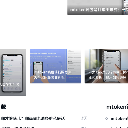
imtoken钱包是哪年出来的？
imtoken钱包转钱要等多
以太坊币美元行情今日价
久？实际经验告诉你
走势分析，散户如何避免
涨杀跌被套牢
：入口在哪？老
下载
imtoke
ow”怎么翻才够味儿？翻译圈老油条的私房话
昨天
imto