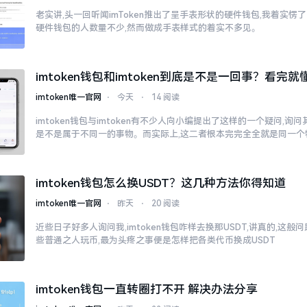
老实讲,头一回听闻imToken推出了呈手表形状的硬件钱包,我着实愣了一
硬件钱包的人数量不少,然而做成手表样式的着实不多见。
imtoken钱包和imtoken到底是不是一回事？看完就
imtoken唯一官网
⋅
今天
⋅
14 阅读
imtoken钱包与imtoken有不少人向小编提出了这样的一个疑问,询问其im
是不是属于不同一的事物。而实际上,这二者根本完完全全就是同一个
imtoken钱包怎么换USDT？这几种方法你得知道
imtoken唯一官网
⋅
昨天
⋅
20 阅读
近些日子好多人询问我,imtoken钱包咋样去换那USDT,讲真的,这
些普通之人玩币,最为头疼之事便是怎样把各类代币换成USDT
imtoken钱包一直转圈打不开 解决办法分享