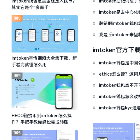
imtoken助记词
imtoken钱包是美金还是人民币？
其实它是个“多面手”
imtoken是去中
TOP3
装错假imtoken
我是丘imtoken来
imtoken官方下
imtoken宣传视频大全集下载，新
imtoken钱包是
手看完就懂怎么用
ethice怎么读？
TOP4
imtoken钱包点
imtoken钱包怎
imtoken钱包ky
HECO链提币到imToken怎么操
作？手把手教你轻松完成转账
TOP5