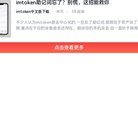
imtoken助记词忘了？别慌，这招能救你
imtoken中文版下载
⋅
昨天
⋅
58 阅读
不少人认为imtoken是去中心化的,一旦忘了助记词,就相当于资产没
算,重点在于你的设备是否还存在。假设你的手机没丢,且一直处于网
点击查看更多