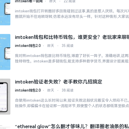
imtoken唯一官网
⋅
昨天
⋅
22 阅读
imtoken钱包打开转圈好多回我碰到过这事,真的是惹人厌烦。每次兴冲冲
圈就开始不住地转呀转,仿若永远没有尽头一样。针对这种情形,大家
imtoken钱包和比特币钱包，谁更安全？老玩家来聊
imtoken钱包2.0
⋅
昨天
⋅
35 阅读
我对照imtoken钱包跟比特币钱包,琢磨了好长一阵子。准确地讲,这
独特特性。imtoken是多链钱包,能支持多种数字货币,界面设计挺美观
imtoken验证老失败？老手教你几招搞定
imtoken钱包2.0
⋅
昨天
⋅
38 阅读
自使用imtoken这么长时间以来,验证失败这般状况着实令人烦闷不
账操作,却偏偏卡在验证那一流程环节,致使整个人的状态都低落至极
“ethereal glow”怎么翻才够味儿？翻译圈老油条的