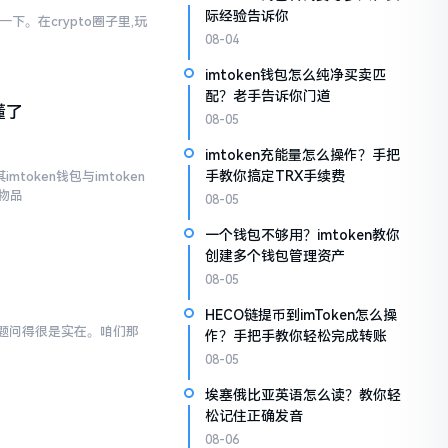
际经验告诉你
下。在crypto圈子里,玩
08-04
imtoken钱包怎么纯净买卖匹
配？老手告诉你门道
懂了
08-05
imtoken充能量怎么操作？手把
手教你搞定TRX手续费
token钱包与imtoken
物品
08-05
一个钱包不够用？imtoken教你
创建多个钱包管理资产
08-05
HECO链提币到imToken怎么操
般问题问得很是实在。咱们那
作？手把手教你轻松完成转账
08-05
埃塞俄比亚英语怎么读？教你轻
松记住正确发音
08-06