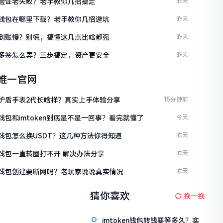
ken验证老失败？老手教你几招搞定
昨天
ken钱包在哪里下载？老手教你几招避坑
昨天
ken到账慢？别慌，搞懂这几点比啥都强
昨天
ken多签怎么弄？三步搞定，资产更安全
昨天
en唯一官网
ken护盾手表2代长啥样？真实上手体验分享
15分钟前
en钱包和imtoken到底是不是一回事？看完就懂了
今天
en钱包怎么换USDT？这几种方法你得知道
昨天
en钱包一直转圈打不开 解决办法分享
昨天
ken钱包创建要断网吗？老玩家说说真实情况
昨天
猜你喜欢
换一换
imtoken钱包转钱要等多久？实