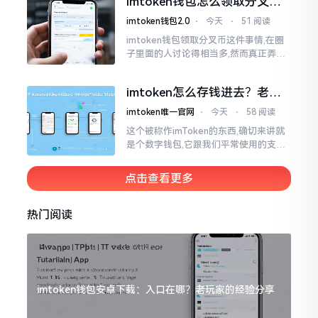
imtoken钱包怎么领取分叉
费高得主子心疼
币？老手教你避坑
imtoken钱包2.0
⋅
今天
⋅
51 阅读
imtoken钱包领取分叉币这件事情,在圈
子里面的人讨论得相当多,然而真正弄明
白的人并没有几个。分叉币实际上就是
从原链fork出来的新的币种
imtoken怎么存钱进去？老玩
家教你把钱转进钱包
imtoken唯一官网
⋅
今天
⋅
58 阅读
这个被称作imToken的东西,确切来讲就
是个数字钱包,它跟我们平常使用的支付
宝、微信有所不同,其本身没办法直接进
行“充值”。好多人在初次接触玩弄它的
点击查看更多
时候都会陷入困惑
热门阅读
imtoken钱包安卓下载：入口在哪？老玩家的经验分享