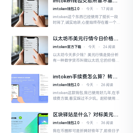
imtoken钱包交易所靠不靠
谱？老玩家说说心里话
imtoken钱包2.0
⋅
今天
⋅
17 阅读
imtoken这个东西已经使用了挺长一段
时间了,诚实地讲,心里始终存在着一个疙
瘩。钱包本身不存在问题,然而交易所那
边就稍微有点让人不放心。今天来谈论
以太坊币美元行情今日价格走
这个事情
势分析，散户如何避免追涨杀
imtoken官方下载
⋅
今天
⋅
24 阅读
跌被套牢
以太坊今天多少钱？美元行情走势分析
有一种数字货币叫做以太坊,它的价格走
势那叫一个起伏不定,就如同乘坐游乐场
里的过山车一样。每一天,伴随着美元汇
imtoken手续费怎么算？转账
率出现的一点点波动
和交易所差别大了
imtoken钱包2.0
⋅
今天
⋅
26 阅读
imtoken这款钱包,我已使用好几年,在手
续费方面,着实踩过不少坑。起初使用时,
每次转账,都提心吊胆,完全不知钱究竟扣
在了何处。经后来慢慢深入研究,才终于
区块驿站是什么？对标美元的
明白
ETH到底咋回事
imtoken钱包2.0
⋅
今天
⋅
36 阅读
我在币圈那可是折腾好些年了,前些日子