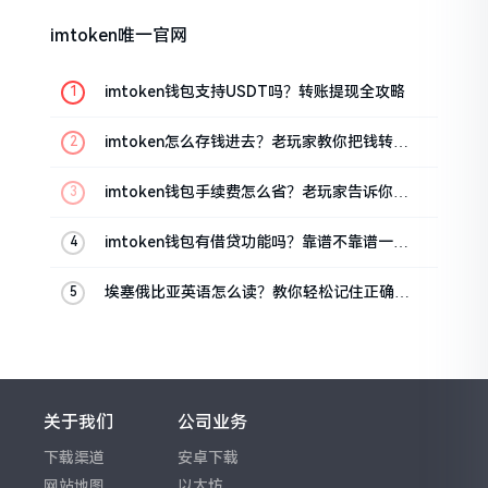
imtoken唯一官网
imtoken钱包支持USDT吗？转账提现全攻略
imtoken怎么存钱进去？老玩家教你把钱转进
钱包
imtoken钱包手续费怎么省？老玩家告诉你几
个实在招
imtoken钱包有借贷功能吗？靠谱不靠谱一文
说清楚
埃塞俄比亚英语怎么读？教你轻松记住正确发
音
关于我们
公司业务
下载渠道
安卓下载
网站地图
以太坊