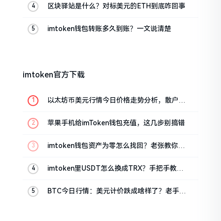
区块驿站是什么？对标美元的ETH到底咋回事
imtoken钱包转账多久到账？一文说清楚
imtoken官方下载
以太坊币美元行情今日价格走势分析，散户如
何避免追涨杀跌被套牢
苹果手机给imToken钱包充值，这几步别搞错
imtoken钱包资产为零怎么找回？老张教你几
招
imtoken里USDT怎么换成TRX？手把手教你
转成波场币
BTC今日行情：美元计价跌成啥样了？老手教
你咋看