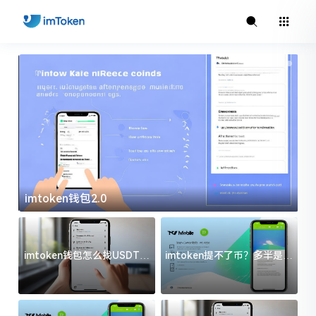
imtoken官方下载
i
imtoken钱包怎么找USDT地
imtoken提不了币？多半是这
址？三步搞定不踩坑
几件事没处理好