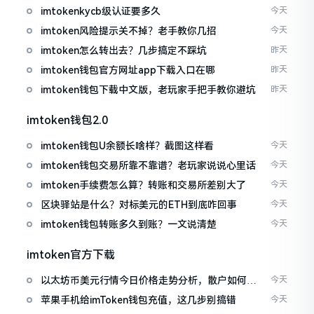
imtokenkycb级认证要多久
今天
imtoken风险提示关不掉？老手教你几招
今天
imtoken怎么转出去？几步搞定不踩坑
昨天
imtoken钱包官方网址app下载入口在哪
昨天
imtoken钱包下载中文版，老玩家手把手教你避坑
昨天
imtoken钱包2.0
imtoken钱包U余额长啥样？截图这样看
今天
imtoken钱包交易所靠不靠谱？老玩家说说心里话
今天
imtoken手续费怎么算？转账和交易所差别大了
今天
区块驿站是什么？对标美元的ETH到底咋回事
今天
imtoken钱包转账多久到账？一文说清楚
今天
imtoken官方下载
以太坊币美元行情今日价格走势分析，散户如何避
今天
免追涨杀跌被套牢
苹果手机给imToken钱包充值，这几步别搞错
今天