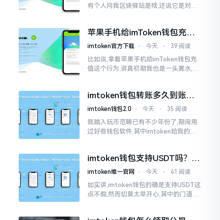
有个人问我区块驿站是啥,还说它是对标
美元的ETH,说实在的,刚开始的时候我也
犯难,这词听起来可挺吓人的。之后我翻
苹果手机给imToken钱包充
找了些资料
值，这几步别搞错
imtoken官方下载
⋅
今天
⋅
39 阅读
比如说,拿着苹果手机给imToken钱包充
值这个行为,讲真初期我也是一头雾水,搞
不清楚状况。在安卓系统上,简单直接复
制地址便大功告成,然而到了iPhone这儿
imtoken钱包转账多久到账？
一文说清楚
imtoken钱包2.0
⋅
今天
⋅
35 阅读
我踏入玩币范畴已有不少年份了,期间用
过好些钱包软件,其中imtoken给我的整
体感受还算过得去。然而,它有个小毛病,
就是交易时,确认时间常常不太稳
imtoken钱包支持USDT吗？转
账提现全攻略
imtoken唯一官网
⋅
今天
⋅
41 阅读
如实讲,imtoken钱包的确是支持USDT这
点不假,然而切莫太早开心,其中的门道是
相当多的。好多人觉得装上了钱包就能
够随意进行转账操作,可结果要么是手续