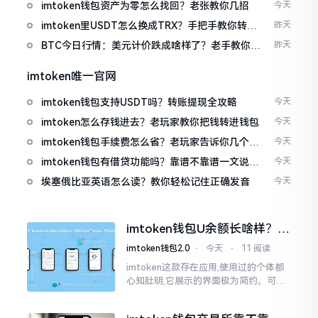
imtoken钱包资产为零怎么找回？老张教你几招
今天
imtoken里USDT怎么换成TRX？手把手教你转成
昨天
波场币
BTC今日行情：美元计价跌成啥样了？老手教你咋
昨天
看
imtoken唯一官网
imtoken钱包支持USDT吗？转账提现全攻略
今天
imtoken怎么存钱进去？老玩家教你把钱转进钱包
今天
imtoken钱包手续费怎么省？老玩家告诉你几个实
今天
在招
imtoken钱包有借贷功能吗？靠谱不靠谱一文说清
今天
楚
埃塞俄比亚英语怎么读？教你轻松记住正确发音
今天
imtoken钱包U余额长啥样？截
图这样看
imtoken钱包2.0
⋅
今天
⋅
11 阅读
imtoken这款存在应用,使用过的个体都
心知肚明,它展示的界面极为简约。可是,
U余额的那个部分偶尔会致使人们的视觉
感受产生些许困惑。