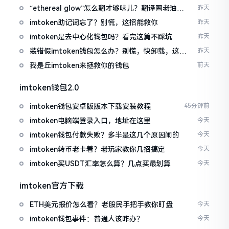
“ethereal glow”怎么翻才够味儿？翻译圈老油条
昨天
的私房话
imtoken助记词忘了？别慌，这招能救你
昨天
imtoken是去中心化钱包吗？看完这篇不踩坑
昨天
装错假imtoken钱包怎么办？别慌，快卸载，这几
昨天
招能救急
我是丘imtoken来拯救你的钱包
前天
imtoken钱包2.0
imtoken钱包安卓版版本下载安装教程
45分钟前
imtoken电脑端登录入口，地址在这里
今天
imtoken钱包付款失败？多半是这几个原因闹的
今天
imtoken转币老卡着？老玩家教你几招搞定
今天
imtoken买USDT汇率怎么算？几点买最划算
今天
imtoken官方下载
ETH美元报价怎么看？老股民手把手教你盯盘
今天
imtoken钱包事件：普通人该咋办？
今天