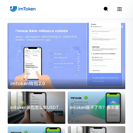
imtoken钱包2.0
i
imtoken钱包怎么找USDT地
imtoken提不了币？多半是这
址？三步搞定不踩坑
几件事没处理好