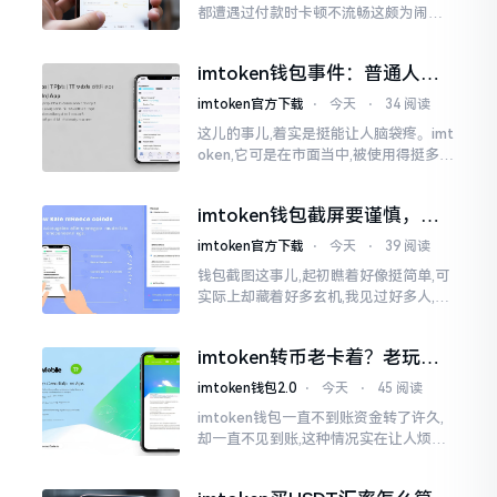
都遭遇过付款时卡顿不流畅这颇为闹心
的状况。转账持续许久毫无反应,亦或是
直接弹出红色字体显示报错,情形令人焦
imtoken钱包事件：普通人该
急得连连跺脚。实际上讲
咋办？
imtoken官方下载
⋅
今天
⋅
34 阅读
这儿的事儿,着实是挺能让人脑袋疼。imt
oken,它可是在市面当中,被使用得挺多的
那种钱包。前段时间,它出现了一些状况
咧,好多人的资产,都跟着一块儿晃悠起来
imtoken钱包截屏要谨慎，别
把隐私当儿戏
imtoken官方下载
⋅
今天
⋅
39 阅读
钱包截图这事儿,起初瞧着好像挺简单,可
实际上却藏着好多玄机,我见过好多人,总
随手截钱包画面后,就随便发到朋友圈或
者群聊里,结果账号被盗,资产也没了,要晓
imtoken转币老卡着？老玩家
得
教你几招搞定
imtoken钱包2.0
⋅
今天
⋅
45 阅读
imtoken钱包一直不到账资金转了许久,
却一直不见到账,这种情况实在让人烦躁,
怒火中烧。我刚启用imtoken软件时,就
遇到过类似困扰,那时内心焦急,像被困在