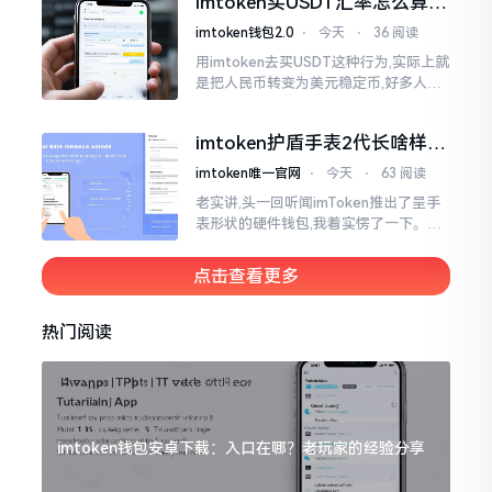
imtoken买USDT汇率怎么算？
热锅上的蚂蚁,慌乱无措。
几点买最划算
imtoken钱包2.0
⋅
今天
⋅
36 阅读
用imtoken去买USDT这种行为,实际上就
是把人民币转变为美元稳定币,好多人在
首次进行购买时都陷入了困惑状态,界面
之中有着大量的数字,汇率呈现出忽高忽
imtoken护盾手表2代长啥样？
低的状况
真实上手体验分享
imtoken唯一官网
⋅
今天
⋅
63 阅读
老实讲,头一回听闻imToken推出了呈手
表形状的硬件钱包,我着实愣了一下。在c
rypto圈子里,玩硬件钱包的人数量不少,
然而做成手表样式的着实不多见。
点击查看更多
热门阅读
imtoken钱包安卓下载：入口在哪？老玩家的经验分享