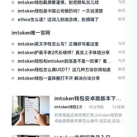
imtoken钱包截屏要谨慎，别把隐私当儿戏
今天
imtoken钱包是中国公司做的吗？一文说清楚
昨天
ethice怎么读？这词儿到底念啥，别搞错了
昨天
imtoken唯一官网
imtoken英文字母怎么写？正确拼写看这里
今天
imtoken护盾手表2代长啥样？真实上手体验分享
今天
imtoken钱包和imtoken到底是不是一回事？看完
今天
就懂了
imtoken钱包怎么换USDT？这几种方法你得知道
昨天
imtoken钱包一直转圈打不开 解决办法分享
昨天
imtoken钱包安卓版版本下载
安装教程
imtoken钱包2.0
⋅
45分钟前
⋅
14 阅读
好多朋友近来向我打听,imtoken钱包安
卓版最新版本要怎么操作,说实话,这玩意
儿要是熟练掌握了,还挺方便的。我用它
都快两年了,从1.8版本一直跟到现在的2.