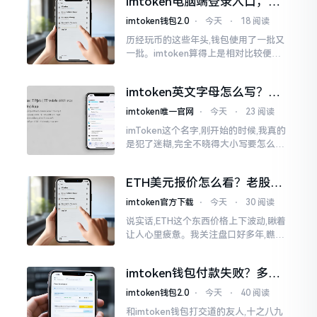
imtoken电脑端登录入口，地
0版本
址在这里
imtoken钱包2.0
⋅
今天
⋅
18 阅读
历经玩币的这些年头,钱包使用了一批又
一批。imtoken算得上是相对比较便于
使用的，在手机上运用起来没有问题,然
而有时想要就着大屏幕瞧瞧资产状况,那
imtoken英文字母怎么写？正
就得去寻觅电脑端的入口。
确拼写看这里
imtoken唯一官网
⋅
今天
⋅
23 阅读
imToken这个名字,刚开始的时候,我真的
是犯了迷糊,完全不晓得大小写要怎么去
处置。在网络上搜寻了一阵后,发觉各种
各样的写法都有,有的写成IMTOKEN
ETH美元报价怎么看？老股民
手把手教你盯盘
imtoken官方下载
⋅
今天
⋅
30 阅读
说实话,ETH这个东西价格上下波动,瞅着
让人心里疲惫。我关注盘口好多年,瞧见
好多人询问“eth美元报价”,实际上重点并
非价格自身,而是你怎样去看待、如何做
imtoken钱包付款失败？多半
判断。
是这几个原因闹的
imtoken钱包2.0
⋅
今天
⋅
40 阅读
和imtoken钱包打交道的友人,十之八九