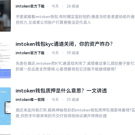
imtoken官方下载
⋅
今天
⋅
26 阅读
手里紧握着imtoken钱包,有时确实蛮别扭的,像是当初是老婆协助开
控权力,又或者公司账户打算更换法定代表人
imtoken钱包kyc通道关闭，你的资产咋办？
imtoken官方下载
⋅
今天
⋅
39 阅读
先是在最近,imtoken把KYC通道给关闭了,紧接着这事儿就在圈子
的第一反应是全然懵掉,心里想着钱包它还能不能继续使用?
imtoken钱包质押是什么意思？一文讲透
imtoken唯一官网
⋅
今天
⋅
33 阅读
朋近来友向我打听,颇具神秘色彩的imtoken钱包质押究竟意味着啥?
是,你把手中原来有的币交付安排给协议展开特殊处理