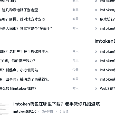
拯救你的钱包
昨天
imto
么下？这几种靠谱路子别走歪
昨天
imto
底藏在哪？别慌，找对地方才安心
昨天
以太坊行
金还是人民币？其实它是个“多面手”
昨天
imto
载
imtok
么改权限？老用户手把手教你换主人
今天
imto
c通道关闭，你的资产咋办？
今天
imto
一在哪？别乱点，小心假网站
今天
imto
钱包是一回事吗？搞清楚了再装钱包
昨天
imto
么转到imtoken钱包？
昨天
Web3钱
imtoken钱包在哪里下载？老手教你几招避坑
imtoken钱包2.0
⋅
3分钟前
⋅
3 阅读