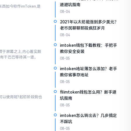
道避坑指南
西如今称作imToken,是
08-04
2021年以太坊能涨到多少美元？
老币民聊聊那段疯狂岁月
08-04
imtoken钱包下载教程：手把手
教你安全安装
”停滞于屏幕之上,内心着实颇
仅有干巴巴等待其一途。
08-05
imtoken地址薄怎么添加？老手
教你省事存地址
08-05
filimtoken钱包怎么用？新手避
才可以使用呢?起初阶段我也
坑指南
08-05
imtoken怎么转出去？几步搞定
不踩坑
08-05