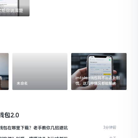
一文给你说清楚
格
imtoken钱包转不出去？别
追
未命名
慌，这几种情况都能解决
n钱包2.0
ken钱包在哪里下载？老手教你几招避坑
3分钟前