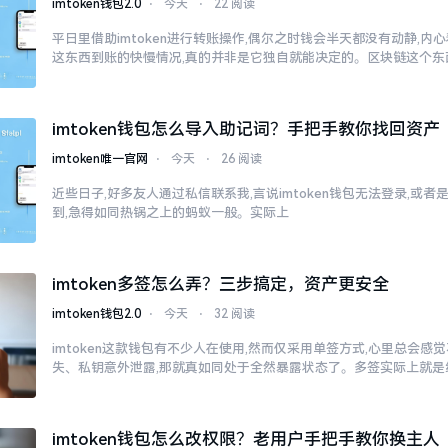
imtoken钱包2.0
⋅
今天
⋅
22 阅读
平日里借助imtoken进行转账操作,偶尔之时钱会半天都没有动静,
这东西到账的快慢情况,真的并非是它独自就能决定的。区块链这个东
imtoken钱包怎么导入助记词？手把手教你找回资产
imtoken唯一官网
⋅
今天
⋅
26 阅读
近些日子,好多友人通过私信联系我,言说imtoken钱包无法登录,或
到,急得如同热锅之上的蚂蚁一般。实际上
imtoken多签怎么弄？三步搞定，资产更安全
imtoken钱包2.0
⋅
今天
⋅
32 阅读
imtoken这款钱包有不少人在使用,然而仅采用单签方式,心里总会
失、私钥意外泄露,那就真如同处于全然暴露状态了。多签实际上就是
imtoken钱包怎么改权限？老用户手把手教你换主人