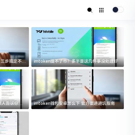
址？三步搞定不踩
imtoken提不了币？多半是这几件事没处理好
i
过来人告诉你门
imtoken钱包安卓怎么下 官方渠道避坑指南