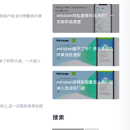
imtoken钱包是哪年出来的？一
通的账户呢,如今想要自行掌
文给你说清楚
imtoken提不了币？多半是这几
件事没处理好
里引发了轩然大波。一大批人
imtoken冷钱包能量怎么搞？过
来人告诉你门道
实际上,这一过程的本质也就
搜索