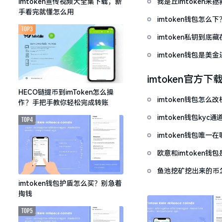
我是丘imtoken来
imtoken宣传视频大全集下载，新
手看完就懂怎么用
imtoken钱包怎
TOP3
imtoken私钥到
imtoken钱包是美
imtoken官方下
HECO链提币到imToken怎么操
imtoken钱包怎
作？手把手教你轻松完成转账
imtoken钱包ky
TOP4
imtoken钱包唯
欧意和imtoken
鱼池挖矿挖出来的币怎
imtoken钱包护盾怎么买？别急着
掏钱
TOP5