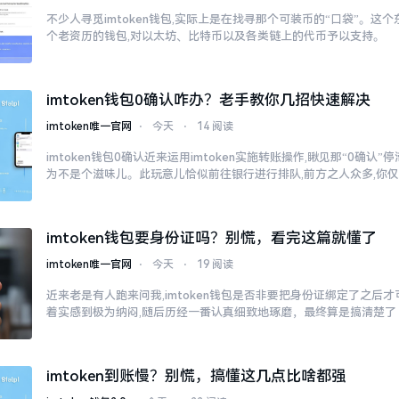
不少人寻觅imtoken钱包,实际上是在找寻那个可装币的“口袋”。这个东
个老资历的钱包,对以太坊、比特币以及各类链上的代币予以支持。
imtoken钱包0确认咋办？老手教你几招快速解决
imtoken唯一官网
⋅
今天
⋅
14 阅读
imtoken钱包0确认近来运用imtoken实施转账操作,瞅见那“0确认
为不是个滋味儿。此玩意儿恰似前往银行进行排队,前方之人众多,你
imtoken钱包要身份证吗？别慌，看完这篇就懂了
imtoken唯一官网
⋅
今天
⋅
19 阅读
近来老是有人跑来问我,imtoken钱包是否非要把身份证绑定了之后
着实感到极为纳闷,随后历经一番认真细致地琢磨，最终算是搞清楚了
imtoken到账慢？别慌，搞懂这几点比啥都强