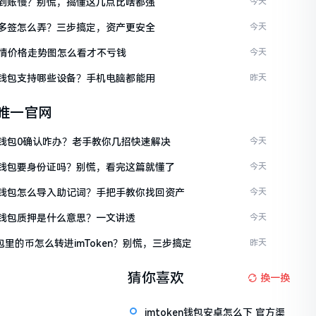
ken到账慢？别慌，搞懂这几点比啥都强
今天
ken多签怎么弄？三步搞定，资产更安全
今天
情价格走势图怎么看才不亏钱
今天
ken钱包支持哪些设备？手机电脑都能用
昨天
en唯一官网
ken钱包0确认咋办？老手教你几招快速解决
今天
ken钱包要身份证吗？别慌，看完这篇就懂了
今天
ken钱包怎么导入助记词？手把手教你找回资产
今天
ken钱包质押是什么意思？一文讲透
今天
包里的币怎么转进imToken？别慌，三步搞定
昨天
猜你喜欢
换一换
imtoken钱包安卓怎么下 官方渠