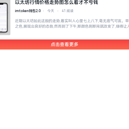
以太坊行情价格走势图怎么看才不亏钱
imtoken钱包2.0
⋅
今天
⋅
41 阅读
近期以太坊如此这般的走势,着实叫人心里七上八下,毫无底气可言。
之色,展现出良好的态势,然而到了下午,那颜色刹那间就改变了,绿得
点击查看更多