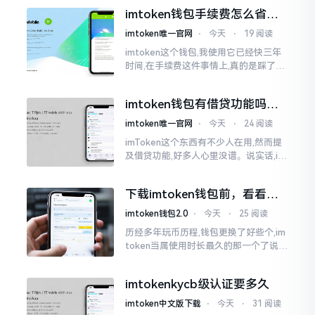
行“充值”。好多人在初次接触玩弄它的
imtoken钱包手续费怎么省？
时候都会陷入困惑
老玩家告诉你几个实在招
imtoken唯一官网
⋅
今天
⋅
19 阅读
imtoken这个钱包,我使用它已经快三年
时间,在手续费这件事情上,真的是踩了好
多坑。刚开始的那段时间,每次进行转账
的时候,都会心疼得一直嘬牙花子
imtoken钱包有借贷功能吗？
靠谱不靠谱一文说清楚
imtoken唯一官网
⋅
今天
⋅
24 阅读
imToken这个东西有不少人在用,然而提
及借贷功能,好多人心里没谱。说实话,im
Token自身是个钱包,并非银行,它不会直
接发放贷款。它里面接入了一些DeFi协
下载imtoken钱包前，看看老
议
用户都咋说
imtoken钱包2.0
⋅
今天
⋅
25 阅读
历经多年玩币历程,钱包更换了好些个,im
token当属使用时长最久的那一个了说实
话,有关imtoken钱包app的下载这一情
况
imtokenkycb级认证要多久
imtoken中文版下载
⋅
今天
⋅
31 阅读