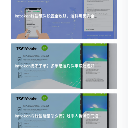
imtoken钱包硬件设置全攻略，这样用更安全
imtoken提不了币？多半是这几件事没处理好
imtoken冷钱包能量怎么搞？过来人告诉你门道