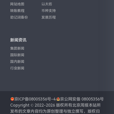
网站地图
以太坊
转账教程
币种支持
助记词备份
发展历程
新闻资讯
集团新闻
国际新闻
国内新闻
行业新闻
京ICP备08005356号-4
京公网安备 08005356号
Copyright © 2022-2026 版权所有
北京周报
本站所
发布的文章内容均为原创整理与独立撰写，版权归