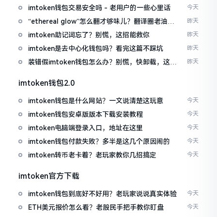
imtoken钱包交易安全吗 - 老用户的一些心里话
今天
“ethereal glow”怎么翻才够味儿？翻译圈老油条
昨天
的私房话
imtoken助记词忘了？别慌，这招能救你
昨天
imtoken是去中心化钱包吗？看完这篇不踩坑
昨天
装错假imtoken钱包怎么办？别慌，快卸载，这几
昨天
招能救急
imtoken钱包2.0
imtoken钱包是什么网站？一文说清楚这玩意
今天
imtoken钱包安卓版版本下载安装教程
今天
imtoken电脑端登录入口，地址在这里
今天
imtoken钱包付款失败？多半是这几个原因闹的
今天
imtoken转币老卡着？老玩家教你几招搞定
今天
imtoken官方下载
imtoken钱包到底好不好用？老玩家说说真实体验
今天
ETH美元报价怎么看？老股民手把手教你盯盘
今天