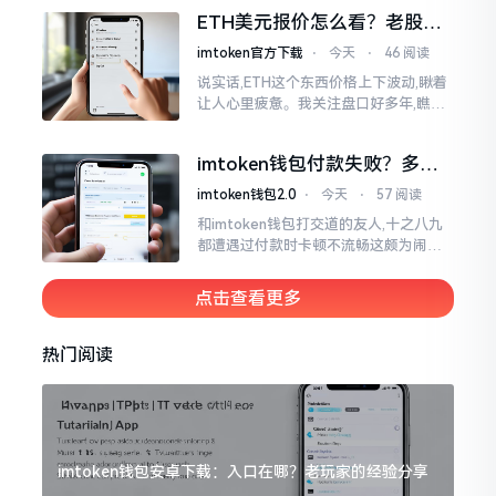
各样的写法都有,有的写成IMTOKEN
ETH美元报价怎么看？老股民
手把手教你盯盘
imtoken官方下载
⋅
今天
⋅
46 阅读
说实话,ETH这个东西价格上下波动,瞅着
让人心里疲惫。我关注盘口好多年,瞧见
好多人询问“eth美元报价”,实际上重点并
非价格自身,而是你怎样去看待、如何做
imtoken钱包付款失败？多半
判断。
是这几个原因闹的
imtoken钱包2.0
⋅
今天
⋅
57 阅读
和imtoken钱包打交道的友人,十之八九
都遭遇过付款时卡顿不流畅这颇为闹心
的状况。转账持续许久毫无反应,亦或是
直接弹出红色字体显示报错,情形令人焦
点击查看更多
急得连连跺脚。实际上讲
热门阅读
imtoken钱包安卓下载：入口在哪？老玩家的经验分享