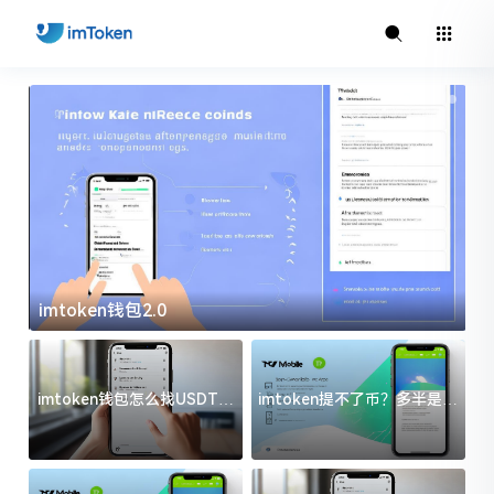
imtoken钱包2.0
i
imtoken钱包怎么找USDT地
imtoken提不了币？多半是这
址？三步搞定不踩坑
几件事没处理好