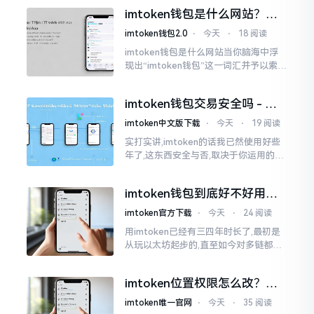
些日子碰到了这样的事,当他满心忐忑地
imtoken钱包是什么网站？一
打开钱包查看时
文说清楚这玩意
imtoken钱包2.0
⋅
今天
⋅
18 阅读
imtoken钱包是什么网站当你脑海中浮
现出“imtoken钱包”这一词汇并予以索求
之时,内心所想往往不外乎“此物究竟是何
种平台”。事实上,初次听闻imtoken之际,
imtoken钱包交易安全吗 - 老
我也曾短暂错愕
用户的一些心里话
imtoken中文版下载
⋅
今天
⋅
19 阅读
实打实讲,imtoken的话我已然使用好些
年了,这东西安全与否,取决于你运用的方
式。钱包自身不存在问题,然而众多人之
所以失败,在于贪图便宜以及偷懒。我目
imtoken钱包到底好不好用？
睹过非常多的人
老玩家说说真实体验
imtoken官方下载
⋅
今天
⋅
24 阅读
用imtoken已经有三四年时长了,最初是
从玩以太坊起步的,直至如今对多链都有
涉及,也可算是个老使用者了,讲真，imto
ken这玩意儿就好像一个数字钱袋子
imtoken位置权限怎么改？手
把手教你搞定
imtoken唯一官网
⋅
今天
⋅
35 阅读