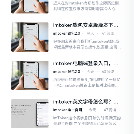
近来在对imtoken有所动作之际察觉到,
此物在位置权限方面有时着实令人心生
烦闷之感。开启app之际提示定位出现故
障情况,致使我呈现出一脸茫然不知所措
imtoken钱包安卓版版本下载
的模样
安装教程
imtoken钱包2.0
⋅
今天
⋅
41 阅读
好多朋友近来向我打听,imtoken钱包安
卓版最新版本要怎么操作,说实话,这玩意
儿要是熟练掌握了,还挺方便的。我用它
都快两年了,从1.8版本一直跟到现在的2.
imtoken电脑端登录入口，地
0版本
址在这里
imtoken钱包2.0
⋅
今天
⋅
43 阅读
历经玩币的这些年头,钱包使用了一批又
一批。imtoken算得上是相对比较便于
使用的，在手机上运用起来没有问题,然
而有时想要就着大屏幕瞧瞧资产状况,那
imtoken英文字母怎么写？正
就得去寻觅电脑端的入口。
确拼写看这里
imtoken唯一官网
⋅
今天
⋅
47 阅读
imToken这个名字,刚开始的时候,我真的
是犯了迷糊,完全不晓得大小写要怎么去
处置。在网络上搜寻了一阵后,发觉各种