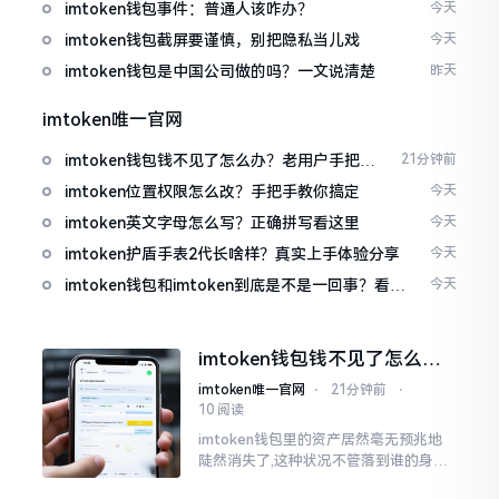
imtoken钱包事件：普通人该咋办？
今天
imtoken钱包截屏要谨慎，别把隐私当儿戏
今天
imtoken钱包是中国公司做的吗？一文说清楚
昨天
imtoken唯一官网
imtoken钱包钱不见了怎么办？老用户手把手
21分钟前
教你找回
imtoken位置权限怎么改？手把手教你搞定
今天
imtoken英文字母怎么写？正确拼写看这里
今天
imtoken护盾手表2代长啥样？真实上手体验分享
今天
imtoken钱包和imtoken到底是不是一回事？看完
今天
就懂了
imtoken钱包钱不见了怎么
办？老用户手把手教你找回
imtoken唯一官网
⋅
21分钟前
⋅
10 阅读
imtoken钱包里的资产居然毫无预兆地
陡然消失了,这种状况不管落到谁的身上,
只怕都会心急如焚。我有个朋友就在前