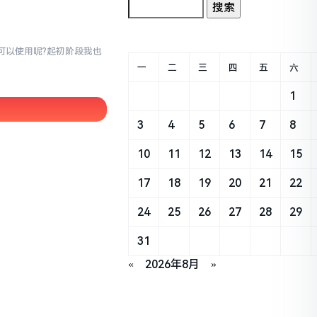
才可以使用呢?起初阶段我也
一
二
三
四
五
六
1
3
4
5
6
7
8
10
11
12
13
14
15
17
18
19
20
21
22
24
25
26
27
28
29
31
«
2026年8月
»