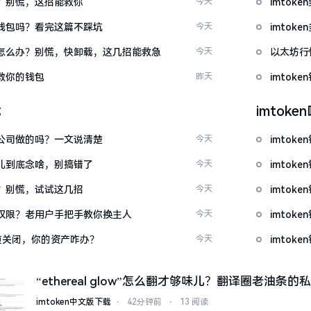
忘了？别慌，这招能救你
今天
imto
心化钱包吗？看完这篇不踩坑
今天
imto
钱包怎么办？别慌，快卸载，这几招能救急
今天
以太坊行
拯救你的钱包
昨天
imto
载
imtok
中国公司做的吗？一文说清楚
今天
imto
这词儿到底念啥，别搞错了
今天
imto
不开？别慌，试试这几招
今天
imto
么改权限？老用户手把手教你换主人
今天
imto
c通道关闭，你的资产咋办？
今天
imto
“ethereal glow”怎么翻才够味儿？翻译圈老油条的
imtoken中文版下载
⋅
42分钟前
⋅
13 阅读