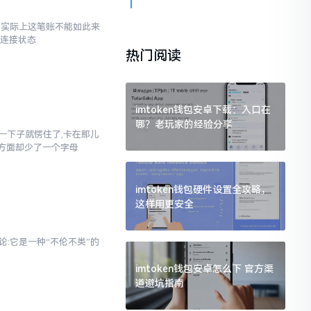
了,实际上这笔账不能如此来
络连接状态
热门阅读
imtoken钱包安卓下载：入口在
哪？老玩家的经验分享
当时一下子就愣住了,卡在那儿
写方面却少了一个字母
imtoken钱包硬件设置全攻略，
这样用更安全
论:它是一种“不伦不类”的
imtoken钱包安卓怎么下 官方渠
道避坑指南