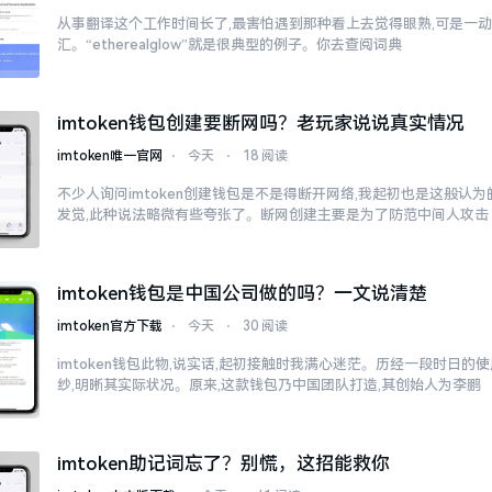
从事翻译这个工作时间长了,最害怕遇到那种看上去觉得眼熟,可是一
汇。“etherealglow”就是很典型的例子。你去查阅词典
imtoken钱包创建要断网吗？老玩家说说真实情况
imtoken唯一官网
⋅
今天
⋅
18 阅读
不少人询问imtoken创建钱包是不是得断开网络,我起初也是这般认
发觉,此种说法略微有些夸张了。断网创建主要是为了防范中间人攻击
imtoken钱包是中国公司做的吗？一文说清楚
imtoken官方下载
⋅
今天
⋅
30 阅读
imtoken钱包此物,说实话,起初接触时我满心迷茫。历经一段时日的
纱,明晰其实际状况。原来,这款钱包乃中国团队打造,其创始人为李鹏
imtoken助记词忘了？别慌，这招能救你