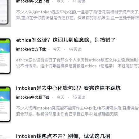
imtoken中文版下载
⋅
今天
⋅
41 阅读
不少人认为imtoken是去中心化的,一旦忘了助记词,就相当于资产没
算,重点在于你的设备是否还存在。假设你的手机没丢,且一直处于网
ethice怎么读？这词儿到底念啥，别搞错了
imtoken官方下载
⋅
今天
⋅
44 阅读
ethice怎么读前些日子有那么个人来问我ethice该怎么样去读,我
说不出话来。这个词瞅着模样感觉像是ethics（伦理学）,不过呢拼
imtoken是去中心化钱包吗？看完这篇不踩坑
imtoken中文版下载
⋅
今天
⋅
48 阅读
不少人询问imtoken究竟能不能算作去中心化,咱不拐弯抹角,直接讲结
混合形态。私钥诚然是由你自己掌握在手中,这点确凿无误
imtoken钱包点不开？别慌，试试这几招