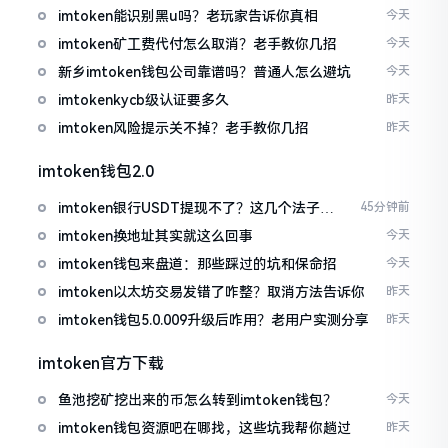
imtoken能识别黑u吗？老玩家告诉你真相
今天
imtoken矿工费代付怎么取消？老手教你几招
今天
新乡imtoken钱包公司靠谱吗？普通人怎么避坑
今天
imtokenkycb级认证要多久
昨天
imtoken风险提示关不掉？老手教你几招
昨天
imtoken钱包2.0
imtoken银行USDT提现不了？这几个法子能
45分钟前
帮你搞定
imtoken换地址其实就这么回事
今天
imtoken钱包来盘道：那些踩过的坑和保命招
今天
imtoken以太坊交易发错了咋整？取消方法告诉你
昨天
imtoken钱包5.0.009升级后咋用？老用户实测分享
昨天
imtoken官方下载
鱼池挖矿挖出来的币怎么转到imtoken钱包？
今天
imtoken钱包资源吧在哪找，这些坑我帮你趟过
昨天