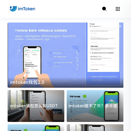
imtoken钱包2.0
i
imtoken钱包怎么找USDT地
imtoken提不了币？多半是这
址？三步搞定不踩坑
几件事没处理好