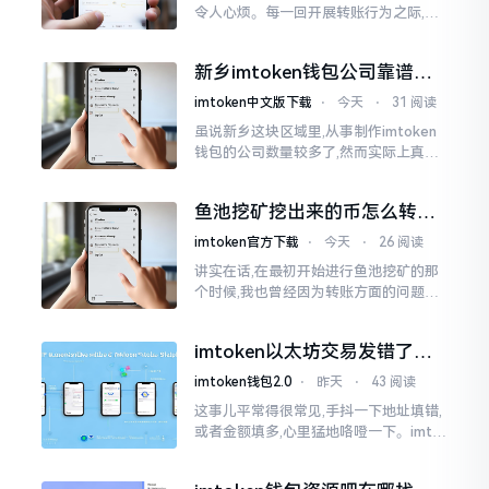
令人心烦。每一回开展转账行为之际,就
好比投身于抽奖活动那样,压根没办法晓
得紧接着的下一秒会扣掉多少手续费。
新乡imtoken钱包公司靠谱
时隔多年
吗？普通人怎么避坑
imtoken中文版下载
⋅
今天
⋅
31 阅读
虽说新乡这块区域里,从事制作imtoken
钱包的公司数量较多了,然而实际上真正
值得信赖靠谱的却没几个。友人先前寻
觅过一家公司,表示那家公司声称能够给
鱼池挖矿挖出来的币怎么转到
予协助进行操作的
imtoken钱包？
imtoken官方下载
⋅
今天
⋅
26 阅读
讲实在话,在最初开始进行鱼池挖矿的那
个时候,我也曾经因为转账方面的问题而
被卡住了好多次。挖出来的矿币堆积在
了鱼池账户之中,看起来的确让人感觉颇
imtoken以太坊交易发错了咋
为畅快
整？取消方法告诉你
imtoken钱包2.0
⋅
昨天
⋅
43 阅读
这事儿平常得很常见,手抖一下地址填错,
或者金额填多,心里猛地咯噔一下。imto
ken里的以太坊那交易,本质乃是一锤子
买卖啊,一旦提交到区块链之上