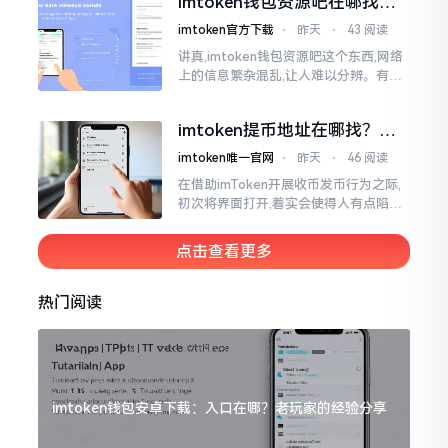
imtoken钱包资源吧在哪找，
这些坑我帮你趟过
imtoken官方下载
⋅
昨天
⋅
43 阅读
讲真,imtoken钱包资源吧这个东西,网络
上的信息繁杂混乱,让人难以分辨。有的
人声称那是官方途径,有的人则表示是第
三方进行的搬运。倘若找对了资源
imtoken提币地址在哪找？手
把手教你快速查看
imtoken唯一官网
⋅
昨天
⋅
46 阅读
在借助imToken开展收币发币行为之际,
初次将界面打开,着实会使得人有点陷入
发懵的状态,那密密麻麻的按钮,多得以至
于如同迷宫一样。好多人纷纷询问我
点击查看更多
热门阅读
imtoken钱包安卓下载：入口在哪？老玩家的经验分享