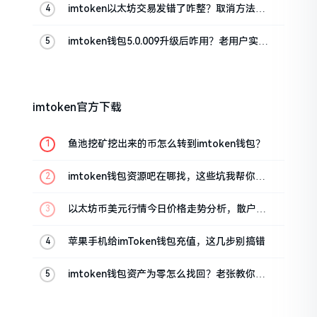
imtoken以太坊交易发错了咋整？取消方法告
诉你
imtoken钱包5.0.009升级后咋用？老用户实测
分享
imtoken官方下载
鱼池挖矿挖出来的币怎么转到imtoken钱包？
imtoken钱包资源吧在哪找，这些坑我帮你趟
过
以太坊币美元行情今日价格走势分析，散户如
何避免追涨杀跌被套牢
苹果手机给imToken钱包充值，这几步别搞错
imtoken钱包资产为零怎么找回？老张教你几
招