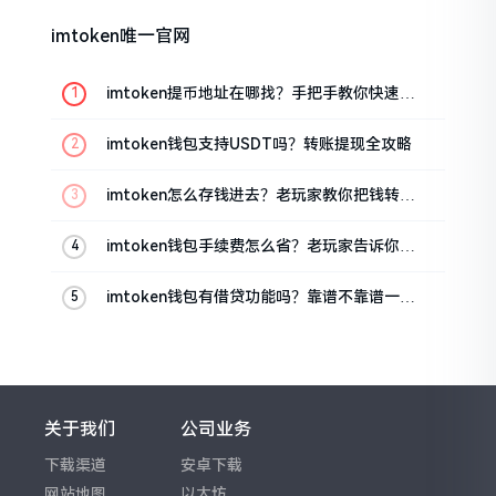
imtoken唯一官网
imtoken提币地址在哪找？手把手教你快速查
看
imtoken钱包支持USDT吗？转账提现全攻略
imtoken怎么存钱进去？老玩家教你把钱转进
钱包
imtoken钱包手续费怎么省？老玩家告诉你几
个实在招
imtoken钱包有借贷功能吗？靠谱不靠谱一文
说清楚
关于我们
公司业务
下载渠道
安卓下载
网站地图
以太坊