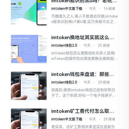
imtoken能识别黑u吗？老玩家
么时长
告诉你真相
imtoken中文版下载
⋅
今天
⋅
14 阅读
币圈混久之人,谁人不曾遇此问题,imtoke
n能否识别黑U?黑U者,实乃来路不正之钱
耳,或涉诈骗关联某一些,或有洗钱相关某
一类,诸多之人害怕收黑U致己惹于麻烦
imtoken换地址其实就这么回
事
imtoken钱包2.0
⋅
今天
⋅
25 阅读
imtoken钱包怎么更换地址众多人觉得i
mToken的操作恰似微信更换头像那般简
便,唯有直接点一下便可轻易完成。可是
实际情形并非这样,imToken的地址是依
imtoken钱包来盘道：那些踩
据助记词来生成的,通俗讲
过的坑和保命招
imtoken钱包2.0
⋅
今天
⋅
29 阅读
讲真的,使用imtoken钱包已经有好些日
子了。这个东西,好似一个电子钱袋子,里
面装着你那些数字资产。有的人使用起
来一帆风顺、毫无阻碍,有的人使用起来
imtoken矿工费代付怎么取
却提心吊胆、神经紧绷。
消？老手教你几招
imtoken中文版下载
⋅
今天
⋅
29 阅读
老实讲，这矿工费相关事宜实在是颇为