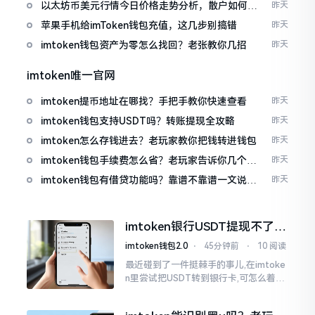
以太坊币美元行情今日价格走势分析，散户如何避
昨天
免追涨杀跌被套牢
苹果手机给imToken钱包充值，这几步别搞错
昨天
imtoken钱包资产为零怎么找回？老张教你几招
昨天
imtoken唯一官网
imtoken提币地址在哪找？手把手教你快速查看
昨天
imtoken钱包支持USDT吗？转账提现全攻略
昨天
imtoken怎么存钱进去？老玩家教你把钱转进钱包
昨天
imtoken钱包手续费怎么省？老玩家告诉你几个实
昨天
在招
imtoken钱包有借贷功能吗？靠谱不靠谱一文说清
昨天
楚
imtoken银行USDT提现不了？
这几个法子能帮你搞定
imtoken钱包2.0
⋅
45分钟前
⋅
10 阅读
最近碰到了一件挺棘手的事儿,在imtoke
n里尝试把USDT转到银行卡,可怎么着都
没法成功提现,可以想见,其间是经历了一
阵子的颠折与腾磨。没想到前前后后这