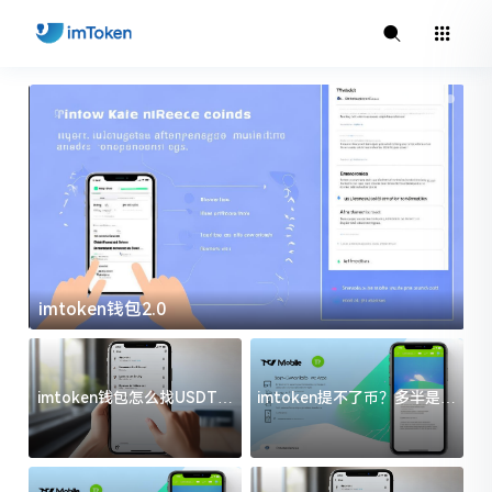
imtoken钱包2.0
i
imtoken钱包怎么找USDT地
imtoken提不了币？多半是这
址？三步搞定不踩坑
几件事没处理好