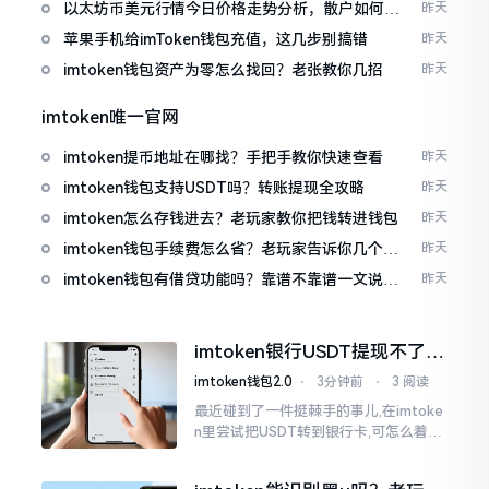
以太坊币美元行情今日价格走势分析，散户如何避
昨天
免追涨杀跌被套牢
苹果手机给imToken钱包充值，这几步别搞错
昨天
imtoken钱包资产为零怎么找回？老张教你几招
昨天
imtoken唯一官网
imtoken提币地址在哪找？手把手教你快速查看
昨天
imtoken钱包支持USDT吗？转账提现全攻略
昨天
imtoken怎么存钱进去？老玩家教你把钱转进钱包
昨天
imtoken钱包手续费怎么省？老玩家告诉你几个实
昨天
在招
imtoken钱包有借贷功能吗？靠谱不靠谱一文说清
昨天
楚
imtoken银行USDT提现不了？
这几个法子能帮你搞定
imtoken钱包2.0
⋅
3分钟前
⋅
3 阅读
最近碰到了一件挺棘手的事儿,在imtoke
n里尝试把USDT转到银行卡,可怎么着都
没法成功提现,可以想见,其间是经历了一
阵子的颠折与腾磨。没想到前前后后这