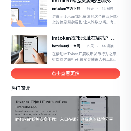
imtoken钱包资源吧在哪找，
这些坑我帮你趟过
imtoken官方下载
⋅
昨天
⋅
42 阅读
讲真,imtoken钱包资源吧这个东西,网络
上的信息繁杂混乱,让人难以分辨。有的
人声称那是官方途径,有的人则表示是第
三方进行的搬运。倘若找对了资源
imtoken提币地址在哪找？手
把手教你快速查看
imtoken唯一官网
⋅
昨天
⋅
44 阅读
在借助imToken开展收币发币行为之际,
初次将界面打开,着实会使得人有点陷入
发懵的状态,那密密麻麻的按钮,多得以至
于如同迷宫一样。好多人纷纷询问我
点击查看更多
热门阅读
imtoken钱包安卓下载：入口在哪？老玩家的经验分享