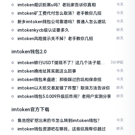
imtoken能识别黑u吗？老玩家告诉你真相
今天
imtoken矿工费代付怎么取消？老手教你几招
今天
新乡imtoken钱包公司靠谱吗？普通人怎么避坑
今天
imtokenkycb级认证要多久
昨天
imtoken风险提示关不掉？老手教你几招
昨天
imtoken钱包2.0
imtoken银行USDT提现不了？这几个法子能帮
3分钟前
你搞定
imtoken换地址其实就这么回事
今天
imtoken钱包来盘道：那些踩过的坑和保命招
今天
imtoken以太坊交易发错了咋整？取消方法告诉你
昨天
imtoken钱包5.0.009升级后咋用？老用户实测分享
昨天
imtoken官方下载
鱼池挖矿挖出来的币怎么转到imtoken钱包？
今天
imtoken钱包资源吧在哪找，这些坑我帮你趟过
昨天