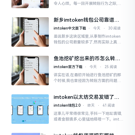
令人心烦。每一回开展转账行为之际,就
好比投身于抽奖活动那样,压根没办法晓
得紧接着的下一秒会扣掉多少手续费。
新乡imtoken钱包公司靠谱
时隔多年
吗？普通人怎么避坑
imtoken中文版下载
⋅
今天
⋅
30 阅读
虽说新乡这块区域里,从事制作imtoken
钱包的公司数量较多了,然而实际上真正
值得信赖靠谱的却没几个。友人先前寻
觅过一家公司,表示那家公司声称能够给
鱼池挖矿挖出来的币怎么转到
予协助进行操作的
imtoken钱包？
imtoken官方下载
⋅
今天
⋅
25 阅读
讲实在话,在最初开始进行鱼池挖矿的那
个时候,我也曾经因为转账方面的问题而
被卡住了好多次。挖出来的矿币堆积在
了鱼池账户之中,看起来的确让人感觉颇
imtoken以太坊交易发错了咋
为畅快
整？取消方法告诉你
imtoken钱包2.0
⋅
昨天
⋅
41 阅读
这事儿平常得很常见,手抖一下地址填错,
或者金额填多,心里猛地咯噔一下。imto
ken里的以太坊那交易,本质乃是一锤子
买卖啊,一旦提交到区块链之上