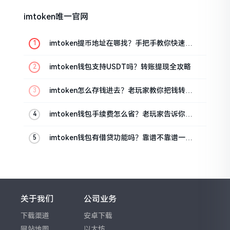
imtoken唯一官网
imtoken提币地址在哪找？手把手教你快速查
看
imtoken钱包支持USDT吗？转账提现全攻略
imtoken怎么存钱进去？老玩家教你把钱转进
钱包
imtoken钱包手续费怎么省？老玩家告诉你几
个实在招
imtoken钱包有借贷功能吗？靠谱不靠谱一文
说清楚
关于我们
公司业务
下载渠道
安卓下载
网站地图
以太坊