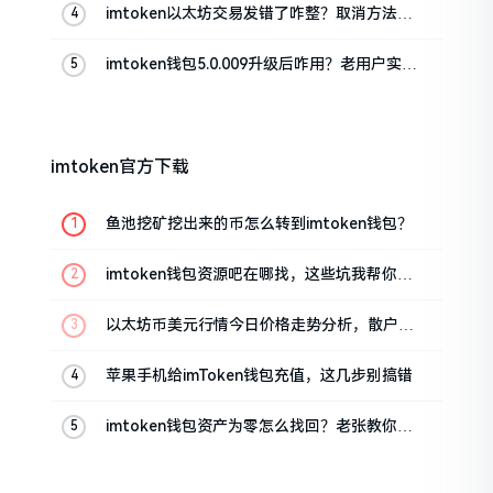
imtoken以太坊交易发错了咋整？取消方法告
诉你
imtoken钱包5.0.009升级后咋用？老用户实测
分享
imtoken官方下载
鱼池挖矿挖出来的币怎么转到imtoken钱包？
imtoken钱包资源吧在哪找，这些坑我帮你趟
过
以太坊币美元行情今日价格走势分析，散户如
何避免追涨杀跌被套牢
苹果手机给imToken钱包充值，这几步别搞错
imtoken钱包资产为零怎么找回？老张教你几
招