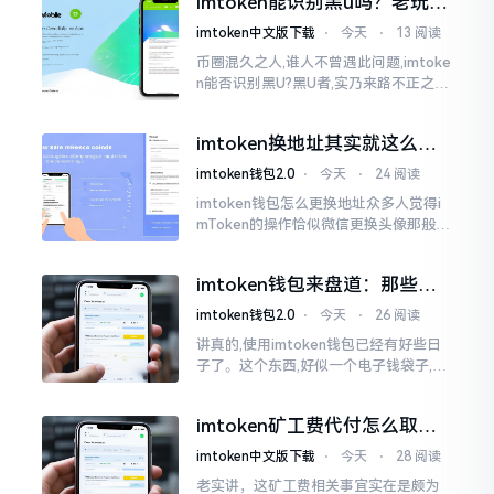
imtoken能识别黑u吗？老玩家
么时长
告诉你真相
imtoken中文版下载
⋅
今天
⋅
13 阅读
币圈混久之人,谁人不曾遇此问题,imtoke
n能否识别黑U?黑U者,实乃来路不正之钱
耳,或涉诈骗关联某一些,或有洗钱相关某
一类,诸多之人害怕收黑U致己惹于麻烦
imtoken换地址其实就这么回
事
imtoken钱包2.0
⋅
今天
⋅
24 阅读
imtoken钱包怎么更换地址众多人觉得i
mToken的操作恰似微信更换头像那般简
便,唯有直接点一下便可轻易完成。可是
实际情形并非这样,imToken的地址是依
imtoken钱包来盘道：那些踩
据助记词来生成的,通俗讲
过的坑和保命招
imtoken钱包2.0
⋅
今天
⋅
26 阅读
讲真的,使用imtoken钱包已经有好些日
子了。这个东西,好似一个电子钱袋子,里
面装着你那些数字资产。有的人使用起
来一帆风顺、毫无阻碍,有的人使用起来
imtoken矿工费代付怎么取
却提心吊胆、神经紧绷。
消？老手教你几招
imtoken中文版下载
⋅
今天
⋅
28 阅读
老实讲，这矿工费相关事宜实在是颇为