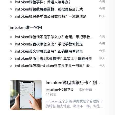
imtoken钱包事件：普通人该咋办？
今天
imtoken钱包截屏要谨慎，别把隐私当儿戏
今天
imtoken钱包是中国公司做的吗？一文说清楚
昨天
imtoken唯一官网
imtoken钱包钱不见了怎么办？老用户手把手教你
今天
找回
imtoken位置权限怎么改？手把手教你搞定
今天
imtoken英文字母怎么写？正确拼写看这里
今天
imtoken护盾手表2代长啥样？真实上手体验分享
今天
imtoken钱包和imtoken到底是不是一回事？看完
今天
就懂了
imtoken钱包绑银行卡？别折
腾了，真相是这样的
imtoken中文版下载
⋅
52分钟前
⋅
14 阅读
imtoken这个东西,讲真就是个管理货币
的钱包,和支付宝、微信不一样。你往里
面存的是比特币、以太坊这类虚拟货币,