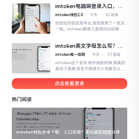
都快两年了,从1.8版本一直跟到现在的2.
imtoken电脑端登录入口，地
0版本
址在这里
imtoken钱包2.0
⋅
今天
⋅
52 阅读
历经玩币的这些年头,钱包使用了一批又
一批。imtoken算得上是相对比较便于
使用的，在手机上运用起来没有问题,然
而有时想要就着大屏幕瞧瞧资产状况,那
imtoken英文字母怎么写？正
就得去寻觅电脑端的入口。
确拼写看这里
imtoken唯一官网
⋅
今天
⋅
57 阅读
imToken这个名字,刚开始的时候,我真的
是犯了迷糊,完全不晓得大小写要怎么去
处置。在网络上搜寻了一阵后,发觉各种
各样的写法都有,有的写成IMTOKEN
点击查看更多
热门阅读
imtoken钱包安卓下载：入口在哪？老玩家的经验分享