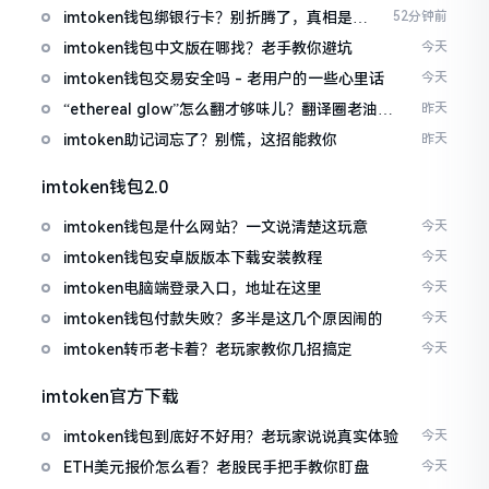
imtoken钱包绑银行卡？别折腾了，真相是这
52分钟前
样的
imtoken钱包中文版在哪找？老手教你避坑
今天
imtoken钱包交易安全吗 - 老用户的一些心里话
今天
“ethereal glow”怎么翻才够味儿？翻译圈老油条
昨天
的私房话
imtoken助记词忘了？别慌，这招能救你
昨天
imtoken钱包2.0
imtoken钱包是什么网站？一文说清楚这玩意
今天
imtoken钱包安卓版版本下载安装教程
今天
imtoken电脑端登录入口，地址在这里
今天
imtoken钱包付款失败？多半是这几个原因闹的
今天
imtoken转币老卡着？老玩家教你几招搞定
今天
imtoken官方下载
imtoken钱包到底好不好用？老玩家说说真实体验
今天
ETH美元报价怎么看？老股民手把手教你盯盘
今天