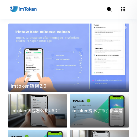
imtoken钱包2.0
i
imtoken钱包怎么找USDT地
imtoken提不了币？多半是这
址？三步搞定不踩坑
几件事没处理好