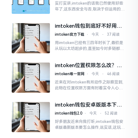
实打实讲,imtoken的话我已然使用好些
年了,这东西安全与否,取决于你运用的方
式。钱包自身不存在问题,然而众多人之
所以失败,在于贪图便宜以及偷懒。我目
imtoken钱包到底好不好用？
睹过非常多的人
老玩家说说真实体验
imtoken官方下载
⋅
今天
⋅
37 阅读
用imtoken已经有三四年时长了,最初是
从玩以太坊起步的,直至如今对多链都有
涉及,也可算是个老使用者了,讲真，imto
ken这玩意儿就好像一个数字钱袋子
imtoken位置权限怎么改？手
把手教你搞定
imtoken唯一官网
⋅
今天
⋅
46 阅读
近来在对imtoken有所动作之际察觉到,
此物在位置权限方面有时着实令人心生
烦闷之感。开启app之际提示定位出现故
障情况,致使我呈现出一脸茫然不知所措
imtoken钱包安卓版版本下载
的模样
安装教程
imtoken钱包2.0
⋅
今天
⋅
52 阅读
好多朋友近来向我打听,imtoken钱包安
卓版最新版本要怎么操作,说实话,这玩意
儿要是熟练掌握了,还挺方便的。我用它