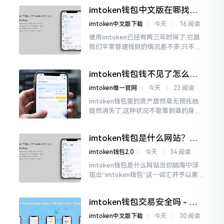
并非人民币。好多人初次使用时
imtoken钱包中文版在哪找？
老手教你避坑
imtoken中文版下载
⋅
今天
⋅
16 阅读
使用imtoken已经有两三年时间了,它跟
我们平常管理钱财的情况差不多,只不过
它是用于管理数字资产的。然而在网上
搜索“imtoken钱包官网中文版”,会跳出
imtoken钱包钱不见了怎么
许许多多的链接
办？老用户手把手教你找回
imtoken唯一官网
⋅
今天
⋅
23 阅读
imtoken钱包里的资产居然毫无预兆地
陡然消失了,这种状况不管落到谁的身上,
只怕都会心急如焚。我有个朋友就在前
些日子碰到了这样的事,当他满心忐忑地
imtoken钱包是什么网站？一
打开钱包查看时
文说清楚这玩意
imtoken钱包2.0
⋅
今天
⋅
34 阅读
imtoken钱包是什么网站当你脑海中浮
现出“imtoken钱包”这一词汇并予以索求
之时,内心所想往往不外乎“此物究竟是何
种平台”。事实上,初次听闻imtoken之际,
imtoken钱包交易安全吗 - 老
我也曾短暂错愕
用户的一些心里话
imtoken中文版下载
⋅
今天
⋅
30 阅读