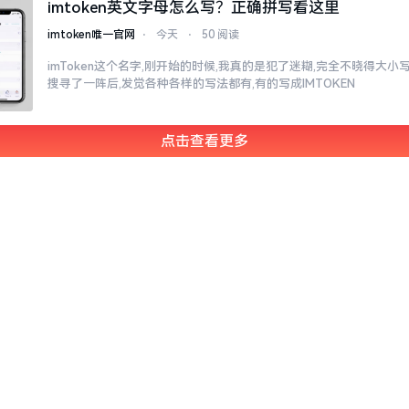
imtoken英文字母怎么写？正确拼写看这里
imtoken唯一官网
⋅
今天
⋅
50 阅读
imToken这个名字,刚开始的时候,我真的是犯了迷糊,完全不晓得大
搜寻了一阵后,发觉各种各样的写法都有,有的写成IMTOKEN
点击查看更多