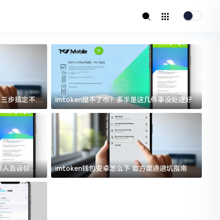
址？三步搞定不踩
imtoken提不了币？多半是这几件事没处理好
i
过来人告诉你门
imtoken钱包安卓怎么下 官方渠道避坑指南