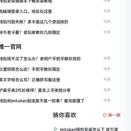
ken钱包安卓版版本下载安装教程
今天
ken电脑端登录入口，地址在这里
今天
ken钱包付款失败？多半是这几个原因闹的
今天
ken转币老卡着？老玩家教你几招搞定
今天
en唯一官网
ken钱包钱不见了怎么办？老用户手把手教你找回
今天
ken位置权限怎么改？手把手教你搞定
今天
ken英文字母怎么写？正确拼写看这里
今天
ken护盾手表2代长啥样？真实上手体验分享
今天
en钱包和imtoken到底是不是一回事？看完就懂了
今天
猜你喜欢
换一换
imtoken钱包安卓怎么下 官方渠