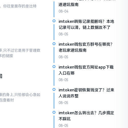
道避坑指南
一样。你往里面存的是比特
08-04
imtoken转账记录能删吗？本地
记录可以清，链上数据改不了
08-05
imtoken钱包官方群号在哪找？
老玩家避坑指南
不多,只不过它是用于管理数
多多的链接
08-05
imtoken钱包官方网址app下载
入口在哪
回
08-05
imtoken密钥恢复钱没了？过来
到谁的身上,只怕都会心急如
人说说咋整
包查看时
08-05
imtoken怎么转出去？几步搞定
不踩坑
08-05