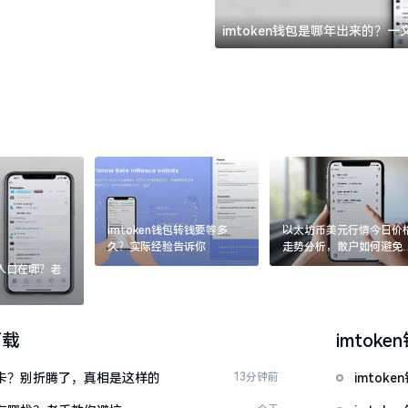
imtoken钱包是哪年出来的？
imtoken钱包转钱要等多
以太坊币美元行情今日价
久？实际经验告诉你
走势分析，散户如何避免
涨杀跌被套牢
：入口在哪？老
下载
imtoke
银行卡？别折腾了，真相是这样的
13分钟前
imto