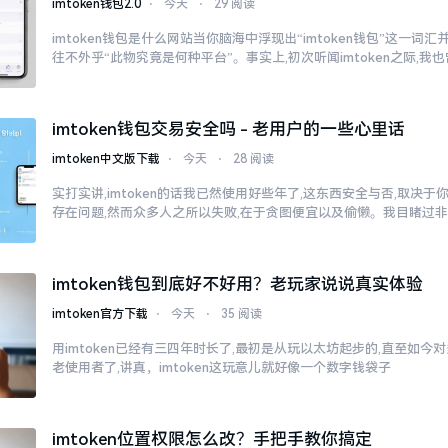
imtoken钱包2.0
⋅
今天
⋅
29 阅读
imtoken钱包是什么网站当你脑海中浮现出“imtoken钱包”这一词
往不外乎“此物究竟是何种平台”。事实上,初次听闻imtoken之际,我
imtoken钱包交易安全吗 - 老用户的一些心里话
imtoken中文版下载
⋅
今天
⋅
28 阅读
实打实讲,imtoken的话我已然使用好些年了,这东西安全与否,取决
存在问题,然而众多人之所以失败,在于贪图便宜以及偷懒。我目睹过
imtoken钱包到底好不好用？老玩家说说真实体验
imtoken官方下载
⋅
今天
⋅
35 阅读
用imtoken已经有三四年时长了,最初是从玩以太坊起步的,直至如今
老使用者了,讲真，imtoken这玩意儿就好像一个数字钱袋子
imtoken位置权限怎么改？手把手教你搞定