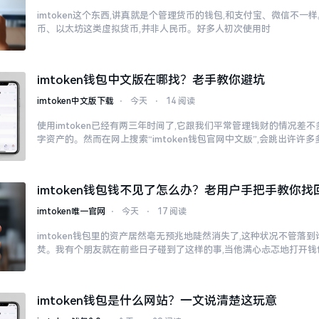
imtoken这个东西,讲真就是个管理货币的钱包,和支付宝、微信不
币、以太坊这类虚拟货币,并非人民币。好多人初次使用时
imtoken钱包中文版在哪找？老手教你避坑
imtoken中文版下载
⋅
今天
⋅
14 阅读
使用imtoken已经有两三年时间了,它跟我们平常管理钱财的情况差
字资产的。然而在网上搜索“imtoken钱包官网中文版”,会跳出许许
imtoken钱包钱不见了怎么办？老用户手把手教你找
imtoken唯一官网
⋅
今天
⋅
17 阅读
imtoken钱包里的资产居然毫无预兆地陡然消失了,这种状况不管落
焚。我有个朋友就在前些日子碰到了这样的事,当他满心忐忑地打开钱
imtoken钱包是什么网站？一文说清楚这玩意