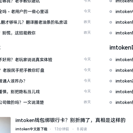
文版在哪找？老手教你避坑
今天
imto
安全吗 - 老用户的一些心里话
今天
imto
ow”怎么翻才够味儿？翻译圈老油条的私房话
昨天
imto
忘了？别慌，这招能救你
昨天
imto
载
imtok
底好不好用？老玩家说说真实体验
今天
imto
看？老股民手把手教你盯盘
今天
imto
：普通人该咋办？
今天
imto
屏要谨慎，别把隐私当儿戏
今天
imto
中国公司做的吗？一文说清楚
昨天
imtok
imtoken钱包绑银行卡？别折腾了，真相是这样的
imtoken中文版下载
⋅
13分钟前
⋅
8 阅读