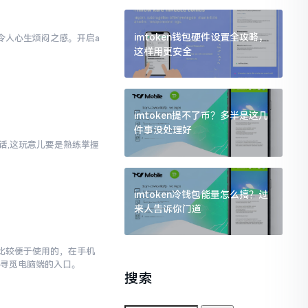
imtoken钱包硬件设置全攻略，
实令人心生烦闷之感。开启a
这样用更安全
样
imtoken提不了币？多半是这几
件事没处理好
实话,这玩意儿要是熟练掌握
imtoken冷钱包能量怎么搞？过
来人告诉你门道
对比较便于使用的，在手机
去寻觅电脑端的入口。
搜索