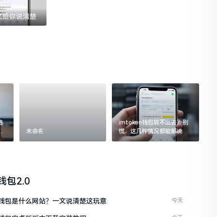
一文给你说清楚
格
imtoken钱包转不出去？别
追
未命名
慌，这几种情况都能解决
n钱包2.0
ken钱包是什么网站？一文说清楚这玩意
今天