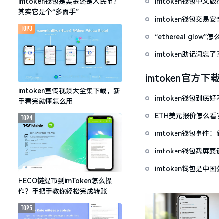
imtoken钱包中
imtoken钱包是美金还是人民币？
其实它是个“多面手”
imtoken钱包交易
TOP3
“ethereal gl
imtoken助记词
imtoken官方下
imtoken宣传视频大全集下载，新
imtoken钱包到
手看完就懂怎么用
ETH美元报价怎么
TOP4
imtoken钱包事件
imtoken钱包截
imtoken钱包是
HECO链提币到imToken怎么操
作？手把手教你轻松完成转账
TOP5