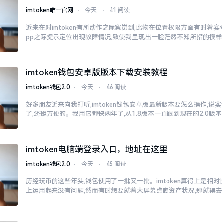
imtoken唯一官网
⋅
今天
⋅
41 阅读
近来在对imtoken有所动作之际察觉到,此物在位置权限方面有时着
pp之际提示定位出现故障情况,致使我呈现出一脸茫然不知所措的模
imtoken钱包安卓版版本下载安装教程
imtoken钱包2.0
⋅
今天
⋅
46 阅读
好多朋友近来向我打听,imtoken钱包安卓版最新版本要怎么操作,说
了,还挺方便的。我用它都快两年了,从1.8版本一直跟到现在的2.0版本
imtoken电脑端登录入口，地址在这里
imtoken钱包2.0
⋅
今天
⋅
45 阅读
历经玩币的这些年头,钱包使用了一批又一批。imtoken算得上是相
上运用起来没有问题,然而有时想要就着大屏幕瞧瞧资产状况,那就得