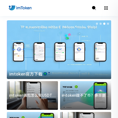
imtoken官方下载
i
imtoken钱包怎么找USDT地
imtoken提不了币？多半是这
址？三步搞定不踩坑
几件事没处理好