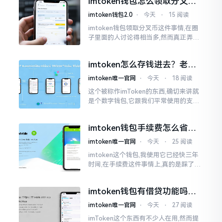
imtoken钱包怎么领取分叉
费高得主子心疼
币？老手教你避坑
imtoken钱包2.0
⋅
今天
⋅
15 阅读
imtoken钱包领取分叉币这件事情,在圈
子里面的人讨论得相当多,然而真正弄明
白的人并没有几个。分叉币实际上就是
从原链fork出来的新的币种
imtoken怎么存钱进去？老玩
家教你把钱转进钱包
imtoken唯一官网
⋅
今天
⋅
18 阅读
这个被称作imToken的东西,确切来讲就
是个数字钱包,它跟我们平常使用的支付
宝、微信有所不同,其本身没办法直接进
行“充值”。好多人在初次接触玩弄它的
imtoken钱包手续费怎么省？
时候都会陷入困惑
老玩家告诉你几个实在招
imtoken唯一官网
⋅
今天
⋅
25 阅读
imtoken这个钱包,我使用它已经快三年
时间,在手续费这件事情上,真的是踩了好
多坑。刚开始的那段时间,每次进行转账
的时候,都会心疼得一直嘬牙花子
imtoken钱包有借贷功能吗？
靠谱不靠谱一文说清楚
imtoken唯一官网
⋅
今天
⋅
27 阅读
imToken这个东西有不少人在用,然而提