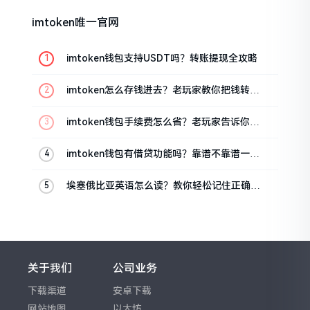
imtoken唯一官网
imtoken钱包支持USDT吗？转账提现全攻略
imtoken怎么存钱进去？老玩家教你把钱转进
钱包
imtoken钱包手续费怎么省？老玩家告诉你几
个实在招
imtoken钱包有借贷功能吗？靠谱不靠谱一文
说清楚
埃塞俄比亚英语怎么读？教你轻松记住正确发
音
关于我们
公司业务
下载渠道
安卓下载
网站地图
以太坊