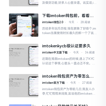
及借贷功能,好多人心里没谱。说实话,im
Token自身是个钱包,并非银行,它不会直
接发放贷款。它里面接入了一些DeFi协
下载imtoken钱包前，看看老
议
用户都咋说
imtoken钱包2.0
⋅
今天
⋅
28 阅读
历经多年玩币历程,钱包更换了好些个,im
token当属使用时长最久的那一个了说实
话,有关imtoken钱包app的下载这一情
况
imtokenkycb级认证要多久
imtoken中文版下载
⋅
今天
⋅
34 阅读
近期在捣鼓imtoken的时候,遇上了KYC
认证这个事情,心里头一直忐忑不安。B
级认证究竟得等多长时间?我四处查找了
一番,也向几位玩币的朋友打听了下,大家
imtoken钱包资产为零怎么找
说的都不一样
回？老张教你几招
imtoken官方下载
⋅
今天
⋅
27 阅读
imtoken钱包资产为零前几日,我友人小
李,忙忙慌慌来找我,言说他的imtoken钱
包蓦地资产化为零了,他整个人那一刻俱
都懵掉了,此种状况实际上是较为常见的,