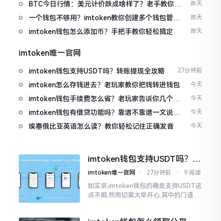
波场币
BTC今日行情：美元计价跌成啥样了？老手教你咋
昨天
看
一个钱包不够用？imtoken教你创建多个钱包管理
昨天
资产
imtoken钱包怎么添加币？手把手教你轻松搞定
昨天
imtoken唯一官网
imtoken钱包支持USDT吗？转账提现全攻略
27分钟前
imtoken怎么存钱进去？老玩家教你把钱转进钱包
今天
imtoken钱包手续费怎么省？老玩家告诉你几个实
今天
在招
imtoken钱包有借贷功能吗？靠谱不靠谱一文说清
今天
楚
埃塞俄比亚英语怎么读？教你轻松记住正确发音
今天
imtoken钱包支持USDT吗？转
账提现全攻略
imtoken唯一官网
⋅
27分钟前
⋅
9 阅读
如实讲,imtoken钱包的确是支持USDT这
点不假,然而切莫太早开心,其中的门道是
相当多的。好多人觉得装上了钱包就能
够随意进行转账操作,可结果要么是手续