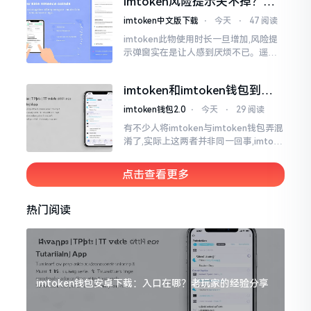
imtoken风险提示关不掉？老
莫要惊慌,暂且别急着去砸手机。
手教你几招
imtoken中文版下载
⋅
今天
⋅
47 阅读
imtoken此物使用时长一旦增加,风险提
示弹窗实在是让人感到厌烦不已。遥想
当初我刚开始接触它那时候,每一回开展
转账操作,都会蹦出一连串警告信息,弄得
imtoken和imtoken钱包到底
人心里慌慌张张的。
啥区别 一文说清楚
imtoken钱包2.0
⋅
今天
⋅
29 阅读
有不少人将imtoken与imtoken钱包弄混
淆了,实际上这两者并非同一回事,imtoke
n乃是一个公司的名称,imtoken钱包则是
由该公司所推出的产品
点击查看更多
热门阅读
imtoken钱包安卓下载：入口在哪？老玩家的经验分享